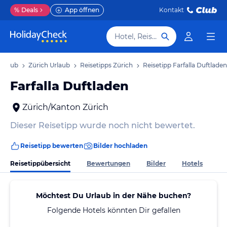
%
Deals
App öffnen
Kontakt
Hotel, Reiseziel
Urlaub
Zürich Urlaub
Reisetipps Zürich
Reisetipp Farfalla Duftladen
Farfalla Duftladen
Zürich/Kanton Zürich
Dieser Reisetipp wurde noch nicht bewertet.
Reisetipp bewerten
Bilder hochladen
Reisetippübersicht
Bewertungen
Bilder
Hotels
Möchtest Du Urlaub in der Nähe buchen?
Folgende Hotels könnten Dir gefallen