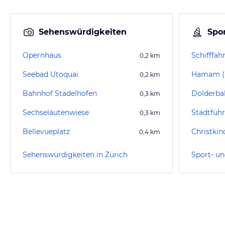
Sehenswürdigkeiten
Spor
Opernhaus
Schifffah
0,2
km
Seebad Utoquai
0,2
km
Bahnhof Stadelhofen
Dolderba
0,3
km
Sechseläutenwiese
Stadtfüh
0,3
km
Bellevueplatz
0,4
km
Sehenswürdigkeiten in Zürich
Sport- un