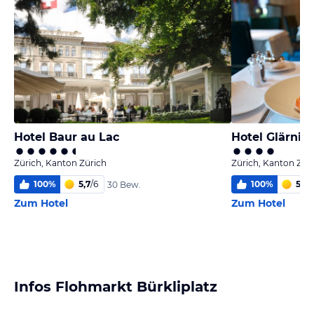
Hotel Baur au Lac
Hotel Glärnis
Zürich, Kanton Zürich
Zürich, Kanton Zür
100
%
5,7
/
6
100
%
5,0
/
30 Bew.
Zum Hotel
Zum Hotel
Infos Flohmarkt Bürkliplatz