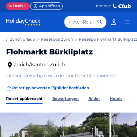
%
Deals
App öffnen
Kontakt
Hotel, Reiseziel
ub
Zürich Urlaub
Reisetipps Zürich
Reisetipp Flohmarkt Bürkliplatz
Flohmarkt Bürkliplatz
Zürich/Kanton Zürich
Dieser Reisetipp wurde noch nicht bewertet.
Reisetipp bewerten
Bilder hochladen
Reisetippübersicht
Bewertungen
Bilder
Hotels