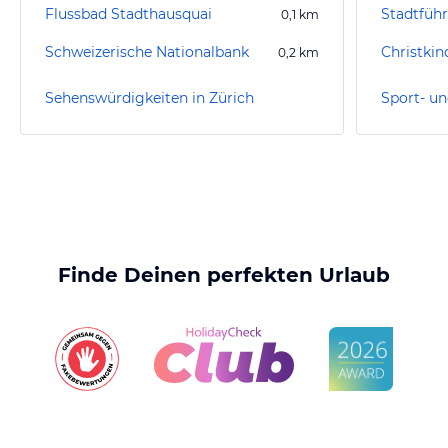
Flussbad Stadthausquai
Stadtfüh
0,1
km
Schweizerische Nationalbank
0,2
km
Sehenswürdigkeiten in Zürich
Sport- un
Finde Deinen perfekten Urlaub