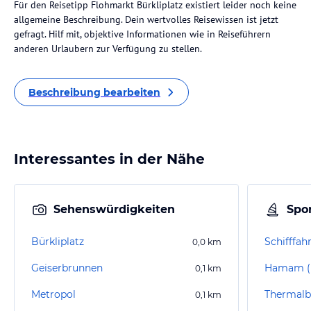
Für den Reisetipp Flohmarkt Bürkliplatz existiert leider noch keine
allgemeine Beschreibung. Dein wertvolles Reisewissen ist jetzt
gefragt. Hilf mit, objektive Informationen wie in Reiseführern
anderen Urlaubern zur Verfügung zu stellen.
Beschreibung bearbeiten
Interessantes in der Nähe
Sehenswürdigkeiten
Spor
Bürkliplatz
Schifffah
0,0
km
Geiserbrunnen
0,1
km
Metropol
Thermalb
0,1
km