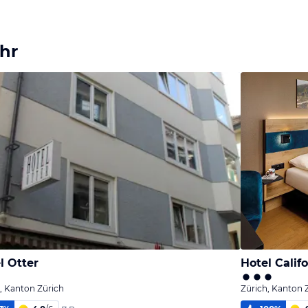
hr
l Otter
Hotel Calif
, Kanton Zürich
Zürich, Kanton 