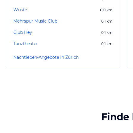
Wüste
0,0
km
Mehrspur Music Club
0,1
km
Club Hey
0,1
km
Tanztheater
0,1
km
Nachtleben-Angebote in Zürich
Finde