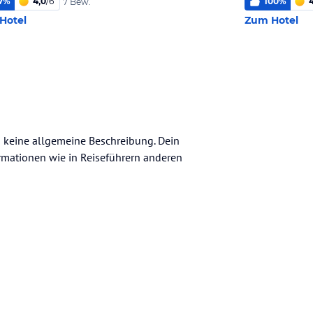
7
%
4,0
/
6
100
%
4
7 Bew.
Hotel
Zum Hotel
h keine allgemeine Beschreibung. Dein
nformationen wie in Reiseführern anderen