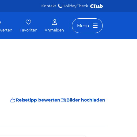
Kontakt
HolidayCheck 
Menü
werten
Favoriten
Anmelden
Reisetipp bewerten
Bilder hochladen