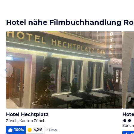
Hotel nähe Filmbuchhandlung Ro
Hotel Hechtplatz
Hote
Zürich, Kanton Zürich
Zürich
100
%
4,2
/
6
2 Bew.