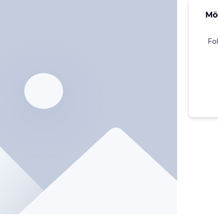
Mö
Fo