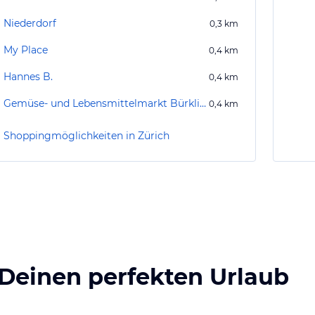
Niederdorf
0,3
km
My Place
0,4
km
Hannes B.
0,4
km
Gemüse- und Lebensmittelmarkt Bürkliplatz
0,4
km
Shoppingmöglichkeiten in Zürich
 Deinen perfekten Urlaub