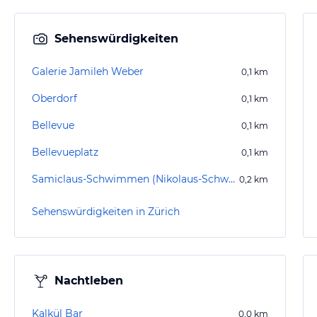
Sehenswürdigkeiten
Galerie Jamileh Weber
0,1
km
Oberdorf
0,1
km
Bellevue
0,1
km
Bellevueplatz
0,1
km
Samiclaus-Schwimmen (Nikolaus-Schwimmen)
0,2
km
Sehenswürdigkeiten in Zürich
Nachtleben
Kalkül Bar
0,0
km