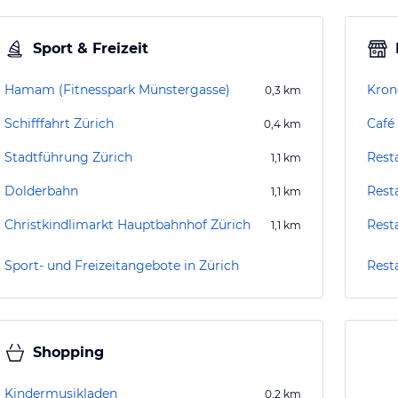
Sport & Freizeit
Hamam (Fitnesspark Münstergasse)
Kron
0,3
km
Schifffahrt Zürich
Café
0,4
km
Stadtführung Zürich
Rest
1,1
km
Dolderbahn
Rest
1,1
km
Christkindlimarkt Hauptbahnhof Zürich
Rest
1,1
km
Sport- und Freizeitangebote in Zürich
Rest
Shopping
Kindermusikladen
0,2
km