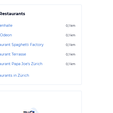
Restaurants
enhalle
0,1
km
 Odeon
0,1
km
aurant Spaghetti Factory
0,1
km
aurant Terrasse
0,1
km
aurant Papa Joe's Zürich
0,1
km
aurants in Zürich