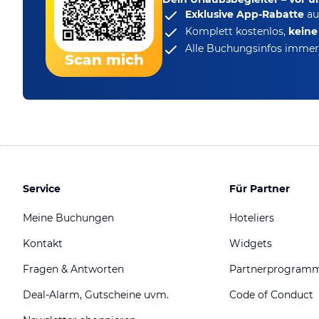
Exklusive App-Rabatte
au
Komplett kostenlos,
kein
Alle Buchungsinfos immer 
Scan mich
Service
Für Partner
Meine Buchungen
Hoteliers
Kontakt
Widgets
Fragen & Antworten
Partnerprogram
Deal-Alarm, Gutscheine uvm.
Code of Conduct