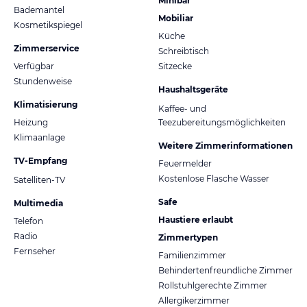
Minibar
Bademantel
Mobiliar
Kosmetikspiegel
Küche
Zimmerservice
Schreibtisch
Verfügbar
Sitzecke
Stundenweise
Haushaltsgeräte
Klimatisierung
Kaffee- und
Heizung
Teezubereitungsmöglichkeiten
Klimaanlage
Weitere Zimmerinformationen
TV-Empfang
Feuermelder
Kostenlose Flasche Wasser
Satelliten-TV
Safe
Multimedia
Haustiere erlaubt
Telefon
Radio
Zimmertypen
Fernseher
Familienzimmer
Behindertenfreundliche Zimmer
Rollstuhlgerechte Zimmer
Allergikerzimmer