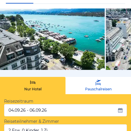
vom Hotelie
Nur Hotel
Pauschalreisen
Reisezeitraum
04.09.26 - 06.09.26
Reiseteilnehmer & Zimmer
2 Erw, 0 Kinder, 1 Zi.