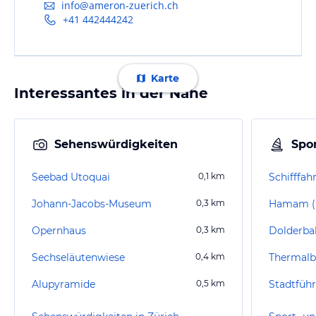
info@ameron-zuerich.ch
+41 442444242
Karte
Interessantes in der Nähe
Sehenswürdigkeiten
Spor
Seebad Utoquai
0,1
km
Schifffah
Johann-Jacobs-Museum
0,3
km
Opernhaus
0,3
km
Dolderba
Sechseläutenwiese
0,4
km
Thermalb
Alupyramide
0,5
km
Stadtfüh