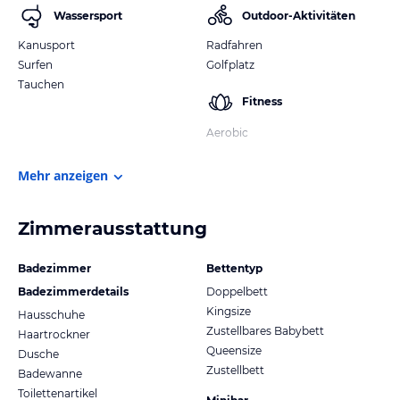
Wassersport
Outdoor-Aktivitäten
Kanusport
Radfahren
Surfen
Golfplatz
Tauchen
Fitness
Aerobic
Mehr anzeigen
Zimmerausstattung
Badezimmer
Bettentyp
Badezimmerdetails
Doppelbett
Kingsize
Hausschuhe
Zustellbares Babybett
Haartrockner
Queensize
Dusche
Zustellbett
Badewanne
Toilettenartikel