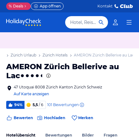
%
Deals
App öffnen
Kontakt
Hotel, Reiseziel
aub
Zürich Urlaub
Zürich Hotels
AMERON Zürich Bellerive au Lac
AMERON Zürich Bellerive au
Lac
47 Utoquai 8008 Zürich Kanton Zürich Schweiz
Auf Karte anzeigen
101
Bewertungen
94%
5,5
/ 6
Bewerten
Hochladen
Merken
Hotelübersicht
Bewertungen
Bilder
Fragen