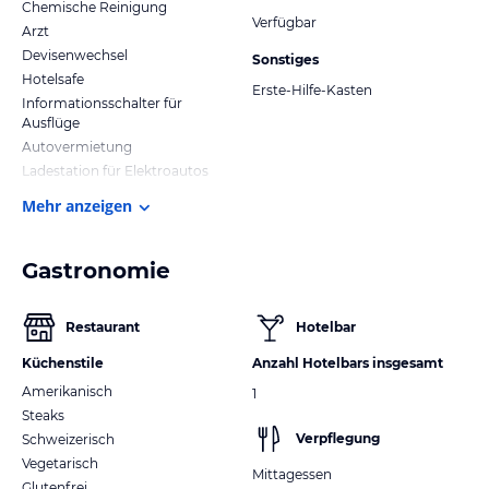
Chemische Reinigung
Verfügbar
Arzt
Devisenwechsel
Sonstiges
Hotelsafe
Erste-Hilfe-Kasten
Informationsschalter für
Ausflüge
Autovermietung
Ladestation für Elektroautos
Mehr anzeigen
Gastronomie
Restaurant
Hotelbar
Küchenstile
Anzahl Hotelbars insgesamt
Amerikanisch
1
Steaks
Verpflegung
Schweizerisch
Vegetarisch
Mittagessen
Glutenfrei