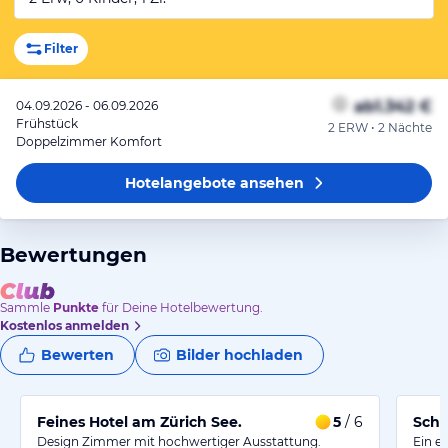
Filter
ab
1.342 €
04.09.2026 - 06.09.2026
Frühstück
2 ERW • 2 Nächte
Doppelzimmer Komfort
Hotelangebote
ansehen
Bewertungen
Sammle
Punkte
für Deine Hotelbewertung.
Kostenlos anmelden
Bewerten
Bilder hochladen
Feines Hotel am Zürich See.
5
/ 6
Schö
Design Zimmer mit hochwertiger Ausstattung.
Ein er