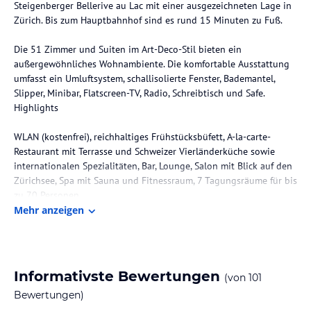
Steigenberger Bellerive au Lac mit einer ausgezeichneten Lage in
Zürich. Bis zum Hauptbahnhof sind es rund 15 Minuten zu Fuß.
Die 51 Zimmer und Suiten im Art-Deco-Stil bieten ein
außergewöhnliches Wohnambiente. Die komfortable Ausstattung
umfasst ein Umluftsystem, schallisolierte Fenster, Bademantel,
Slipper, Minibar, Flatscreen-TV, Radio, Schreibtisch und Safe.
Highlights
WLAN (kostenfrei), reichhaltiges Frühstücksbüfett, A-la-carte-
Restaurant mit Terrasse und Schweizer Vierländerküche sowie
internationalen Spezialitäten, Bar, Lounge, Salon mit Blick auf den
Zürichsee, Spa mit Sauna und Fitnessraum, 7 Tagungsräume für bis
zu 70 Personen
Mehr anzeigen
Mit Buchung eines Superior-Zimmer Seeblick, einer Junior Suite
oder Grand Suite erhalten Sie bei Anreise eine 24h ZürichCARD
pro Person und Aufenthalt geschenkt. Mit dieser Karte fahren Sie
kostenlos mit den öffentlichen Verkehrsmitteln und erhalten
Informativste Bewertungen
(von
101
freien oder reduzierten Eintritt bei vielen Freizeitanbietern, Shops
Bewertungen)
und Sehenswürdigkeiten der Stadt (z.B. Limmat-Fahrt, Uetliberg,