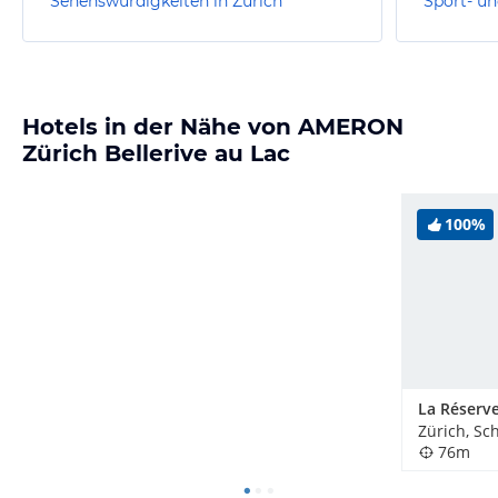
Sehenswürdigkeiten in Zürich
Sport- un
Hotels in der Nähe von AMERON
Zürich Bellerive au Lac
100%
Zürich, Sc
76m