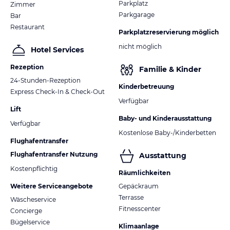
Parkplatz
Zimmer
Parkgarage
Bar
Hinweis:
Allgemeine und unverbindliche
Restaurant
Hoteliers-/Veranstalter-/Kataloginformationen. Alle Angaben
Parkplatzreservierung möglich
ohne Gewähr und ohne Prüfung durch HolidayCheck. Bitte
nicht möglich
Hotel Services
lies vor der Buchung die verbindlichen
Angebotsdetails
des
jeweiligen Veranstalters.
Rezeption
Familie & Kinder
24-Stunden-Rezeption
Kinderbetreuung
Express Check-In & Check-Out
Verfügbar
Lift
Baby- und Kinderausstattung
Verfügbar
Kostenlose Baby-/Kinderbetten
Flughafentransfer
Flughafentransfer Nutzung
Ausstattung
Kostenpflichtig
Räumlichkeiten
Weitere Serviceangebote
Gepäckraum
Terrasse
Wäscheservice
Fitnesscenter
Concierge
Bügelservice
Klimaanlage