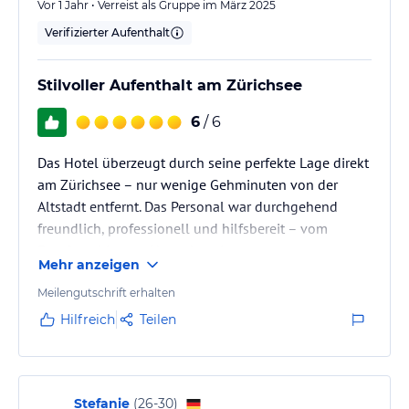
Zürich.
Vor 1 Jahr • Verreist als Gruppe im März 2025
Verifizierter Aufenthalt
Mit Buchung dieser Kategorie erhalten Sie bei Anreise eine 24h
ZürichCARD pro Person und Aufenthalt geschenkt.
Stilvoller Aufenthalt am Zürichsee
- Kostenfreies Highspeed WLAN
- Eine Flasche Mineralwasser kostenlos im Zimmer
6
/ 6
- Eine Nesprosse-Kaffeemaschine zur kostenlosen Nutzung auf
Ihrem Zimmer
Das Hotel überzeugt durch seine perfekte Lage direkt
- Ein VIP-Treatment zur Begrüssung mit Früchten und einer
am Zürichsee – nur wenige Gehminuten von der
Flasche Schweizer Wein "Steigenberger Finest Selection"
Altstadt entfernt. Das Personal war durchgehend
- separater Schlaf-, Wohn- und Essbereich sowie private
freundlich, professionell und hilfsbereit – vom
Dachterrasse
Empfang bis zum Housekeeping.
- Balkon, private Sauna und Whirlpool
Mehr anzeigen
- Doppelbett mit Wellnessmatratzen und Kissenmenü
- Umluftsystem
Meilengutschrift erhalten
- schallisolierte Fenster
Hilfreich
Teilen
- Badezimmer mit Badewanne, Dusche, WC und Föhn
- Bademantel, Slipper
- Telefon
- 2 Flatscreen TV, Radio
Stefanie
(
26-30
)
- Schreibtisch