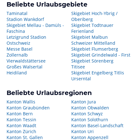
Beliebte Urlaubsgebiete
Taminatal
Skigebiet Hoch-Ybrig /
Stadion Wankdorf
Oberiberg
Skigebiet Mellau - Damüls -
Skigebiet Todtnauer
Faschina
Ferienland
Letzigrund Stadion
Skigebiet Malbun
Ostschweiz
Schweizer Mittelland
Messe Basel
Skigebiet Flumserberg
Zollernalb
Skigebiet Grindelwald - First
Vierwaldstättersee
Skigebiet Sörenberg
Großes Walsertal
Titisee
Heidiland
Skigebiet Engelberg Titlis
Urserntal
Beliebte Urlaubsregionen
Kanton Wallis
Kanton Jura
Kanton Graubünden
Kanton Obwalden
Kanton Bern
Kanton Schwyz
Kanton Tessin
Kanton Solothurn
Kanton Waadt
Kanton Basel-Landschaft
Kanton Zürich
Kanton Uri
Kanton St. Gallen
Kanton Appenzell