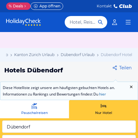
%
Deals
App öffnen
Kontakt
Hotel, Reiseziel
laub
Kanton Zürich Urlaub
Dübendorf Urlaub
Dübendorf Hotels
Teilen
Hotels Dübendorf
Diese Hotelliste zeigt unsere am häufigsten gebuchten Hotels an.
Informationen zu Rankings und Bewertungen findest Du
hier
Pauschalreisen
Nur Hotel
Dübendorf