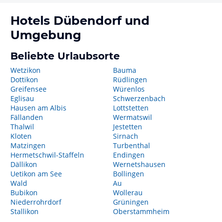
Hotels
Dübendorf
und
Umgebung
Beliebte Urlaubsorte
Wetzikon
Bauma
Dottikon
Rüdlingen
Greifensee
Würenlos
Eglisau
Schwerzenbach
Hausen am Albis
Lottstetten
Fällanden
Wermatswil
Thalwil
Jestetten
Kloten
Sirnach
Matzingen
Turbenthal
Hermetschwil-Staffeln
Endingen
Dällikon
Wernetshausen
Uetikon am See
Bollingen
Wald
Au
Bubikon
Wollerau
Niederrohrdorf
Grüningen
Stallikon
Oberstammheim