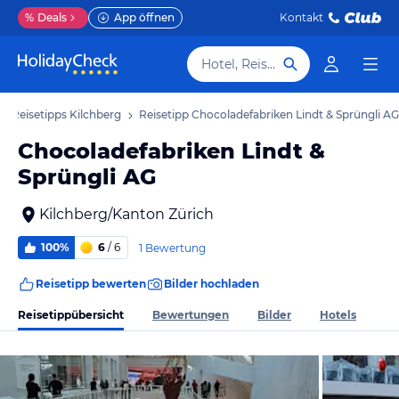
%
Deals
App öffnen
Kontakt
Hotel, Reiseziel
Reisetipps Kilchberg
Reisetipp Chocoladefabriken Lindt & Sprüngli AG
Chocoladefabriken Lindt &
Sprüngli AG
Kilchberg/Kanton Zürich
100%
6
/ 6
1 Bewertung
Reisetipp bewerten
Bilder hochladen
Reisetippübersicht
Bewertungen
Bilder
Hotels