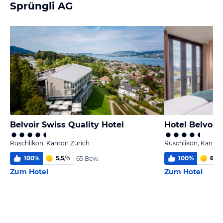
Sprüngli AG
Belvoir Swiss Quality Hotel
Hotel Belvoir
Rüschlikon, Kanton Zürich
Rüschlikon, Kanton
100
%
5,5
/
6
100
%
6
/
6
65 Bew.
Zum Hotel
Zum Hotel