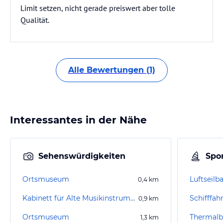
Limit setzen, nicht gerade preiswert aber tolle
Qualität.
Alle Bewertungen (1)
Interessantes in der Nähe
Sehenswürdigkeiten
Spor
Ortsmuseum
Luftseilb
0,4
km
Kabinett für Alte Musikinstrumente
Schifffah
0,9
km
Ortsmuseum
Thermalb
1,3
km