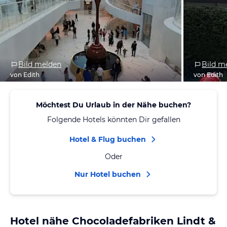
Bild melden
Bild m
von Edith
von Edith
Möchtest Du Urlaub in der Nähe buchen?
Folgende Hotels könnten Dir gefallen
Hotel & Flug buchen
Oder
Nur Hotel buchen
Hotel nähe Chocoladefabriken Lindt &