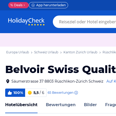
%
Deals
App herunterladen
Europa Urlaub
Schweiz Urlaub
Kanton Zürich Urlaub
Rüschli
Belvoir Swiss Quali
Säumerstrasse 37 8803 Rüschlikon-Zürich Schweiz
Auf K
100%
5,5
/ 6
65
Bewertungen
Hotelübersicht
Bewertungen
Bilder
Frag