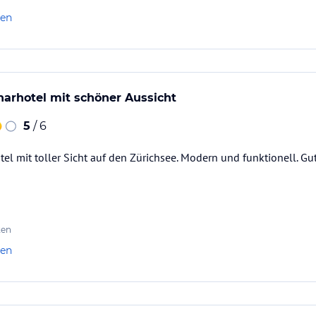
len
arhotel mit schöner Aussicht
5
/ 6
l mit toller Sicht auf den Zürichsee. Modern und funktionell. G
ten
len