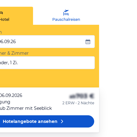
Hotel
Pauschalreisen
m
06.09.26
mer & Zimmer
der, 1 Zi.
703 €
 06.09.2026
ab
egung
2 ERW • 2 Nächte
ub Zimmer mit Seeblick
Hotelangebote
ansehen