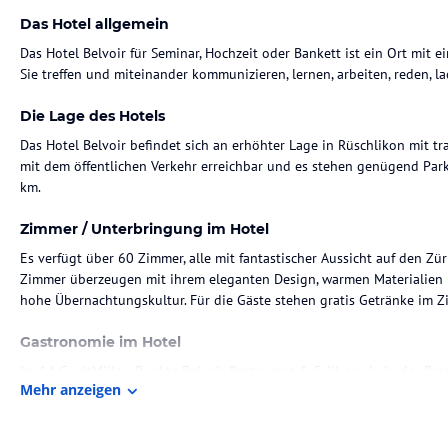
Das Hotel allgemein
Das Hotel Belvoir für Seminar, Hochzeit oder Bankett ist ein Ort mit
Sie treffen und miteinander kommunizieren, lernen, arbeiten, reden, l
Die Lage des Hotels
Das Hotel Belvoir befindet sich an erhöhter Lage in Rüschlikon mit tra
mit dem öffentlichen Verkehr erreichbar und es stehen genügend Park
km.
Zimmer / Unterbringung im Hotel
Es verfügt über 60 Zimmer, alle mit fantastischer Aussicht auf den Zür
Zimmer überzeugen mit ihrem eleganten Design, warmen Materialien 
hohe Übernachtungskultur. Für die Gäste stehen gratis Getränke im Z
Gastronomie im Hotel
Im 14 GaultMillau-Punkte Belvoir Restaurant & Grill, sowie in der 
Mehr anzeigen
auf ihre Kosten. Für die kleinen Gäste lädt der Kinderspielplatz auf d
Von Mitte Mai bis Mitte September beinhaltet das Frühstücksbuffet au