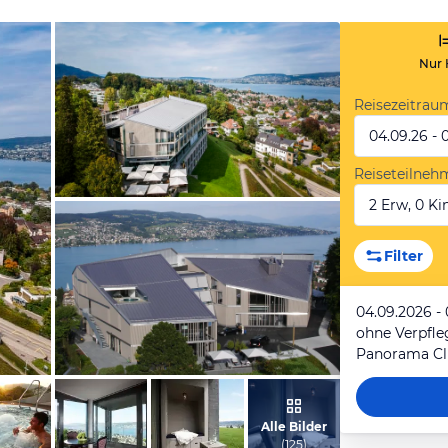
Nur 
Reisezeitrau
04.09.26 - 
Reiseteilneh
2 Erw, 0 Kin
vom Hotelier, September 2018
Filter
04.09.2026 -
ohne Verpfl
Panorama Cl
vom Hotelier, Januar 2012
Alle Bilder
(
125
)