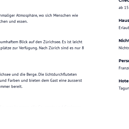
Chec
ab 15
 einmaliger Atmosphäre, wo sich Menschen wie
Haus
achen und essen.
Erlau
Nich
umhaftem Blick auf den Zürichsee. Es ist leicht
plätze zur Verfügung. Nach Zürich sind es nur 8
Nicht
Pers
Franz
ichsee und die Berge. Die lichtdurchfluteten
und Farben und bieten dem Gast eine äusserst
Hote
immer bereit.
Tagun
Bar/Lounge kommen alle Gourmets und Geniesser
er Restaurant Terrasse zum verweilen ein.
ch eine Auswahl an Arabischen Spezialitäten.