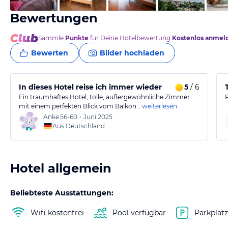
Bewertungen
Sammle
Punkte
für Deine Hotelbewertung.
Kostenlos anmel
Bewerten
Bilder hochladen
In dieses Hotel reise ich immer wieder
5
/ 6
Ein traumhaftes Hotel, tolle, außergewöhnliche Zimmer
mit einem perfekten Blick vom Balkon…
weiterlesen
Anke
56-60
•
Juni 2025
Aus Deutschland
Hotel allgemein
Beliebteste Ausstattungen:
Wifi kostenfrei
Pool verfügbar
Parkplät