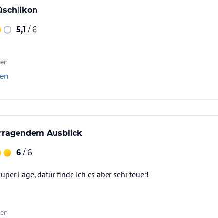
Rüschlikon
5,1
/ 6
ten
len
orragendem Ausblick
6
/ 6
uper Lage, dafür finde ich es aber sehr teuer!
ten