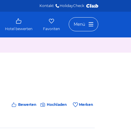
Kontakt
HolidayCheck 
Menü
Hotel bewerten
Favoriten
Bewerten
Hochladen
Merken