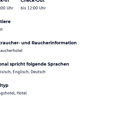
k-In
Check-Out
:00 Uhr
bis 12:00 Uhr
tiere
bt
traucher- und Raucherinformation
raucherhotel
onal spricht folgende Sprachen
ösisch, Englisch, Deutsch
ltyp
gshotel, Hotel