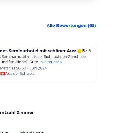
Alle Bewertungen (
65
)
es Seminarhotel mit schöner Aussicht
5
/ 6
Hotel Belvoi
 Seminarhotel mit toller Sicht auf den Zürichsee.
weiterlesen
und funktionell. Gute…
weiterlesen
Matthias
56-60
•
Juni 2024
Urlaub
Aus der Schweiz
mtzahl Zimmer