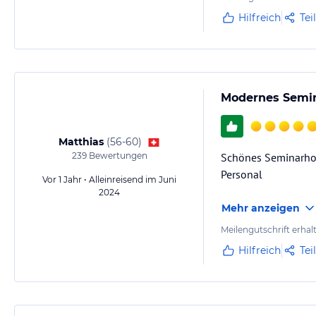
Hilfreich
Tei
Modernes Semin
Matthias
(
56-60
)
239
Bewertungen
Schönes Seminarhote
Personal
Vor 1 Jahr • Alleinreisend im Juni
2024
Mehr anzeigen
Meilengutschrift erhal
Hilfreich
Tei