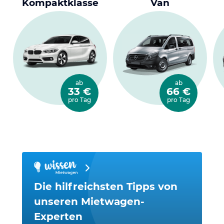
Kompaktklasse
Van
ab
ab
33 €
66 €
pro Tag
pro Tag
Die hilfreichsten Tipps von
unseren Mietwagen-
Experten