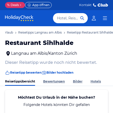
%
Deals
App öffnen
Kontakt
Hotel, Reiseziel
s Urlaub
Reisetipps Langnau am Albis
Reisetipp Restaurant Sihlhalde
Restaurant Sihlhalde
Langnau am Albis/Kanton Zürich
Dieser Reisetipp wurde noch nicht bewertet.
Reisetipp bewerten
Bilder hochladen
Reisetippübersicht
Bewertungen
Bilder
Hotels
Möchtest Du Urlaub in der Nähe buchen?
Folgende Hotels könnten Dir gefallen