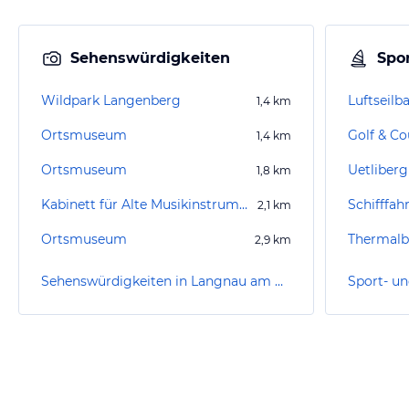
Sehenswürdigkeiten
Spor
Wildpark Langenberg
Luftseilb
1,4
km
Ortsmuseum
Golf & Co
1,4
km
Ortsmuseum
Uetliberg
1,8
km
Kabinett für Alte Musikinstrumente
Schifffah
2,1
km
Ortsmuseum
Thermalb
2,9
km
Sehenswürdigkeiten in Langnau am Albis