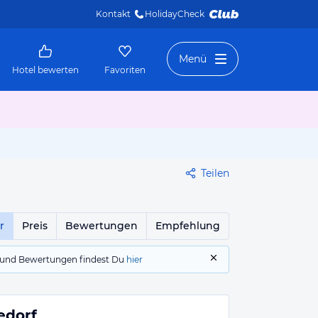
Kontakt
HolidayCheck 
Menü
Hotel bewerten
Favoriten
Teilen
r
Preis
Bewertungen
Empfehlung
gs und Bewertungen findest Du
hier
edorf