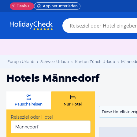
%
Deals
App herunterladen
Europa Urlaub
Schweiz Urlaub
Kanton Zürich Urlaub
Männedo
Hotels Männedorf
Pauschalreisen
Nur Hotel
Diese Hotelliste z
Reiseziel oder Hotel
Männedorf