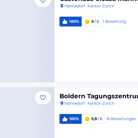
Männedorf
·
Kanton Zürich
1
Bewertung
100%
5
/ 6
Boldern Tagungszentr
Männedorf
·
Kanton Zürich
16
Bewertungen
100%
5,9
/ 6