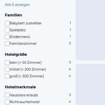
Alle 6 anzeigen
Familien
Babybett zustellbar
1
Spielplatz
1
Kindermenü
1
Familienzimmer
3
Hotelgröße
klein (< 50 Zimmer)
3
mittel (< 200 Zimmer)
4
groß (< 500 Zimmer)
4
Hotelmerkmale
Haustiere erlaubt
3
Nichtraucherhotel
4