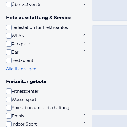
Über 5,0 von 6
2
Hotelausstattung & Service
Ladestation für Elektroautos
1
WLAN
4
Parkplatz
4
Bar
1
Restaurant
1
Alle 11 anzeigen
Freizeitangebote
Fitnesscenter
1
Wassersport
1
Animation und Unterhaltung
1
Tennis
1
Indoor Sport
1