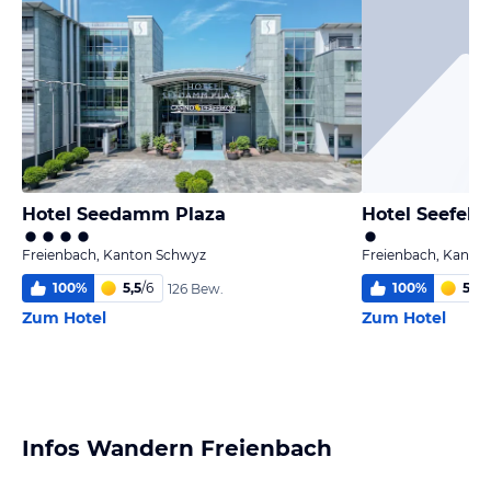
Hotel Seedamm Plaza
Hotel Seefeld
Freienbach, Kanton Schwyz
Freienbach, Kanto
100
%
5,5
/
6
100
%
5,5
/
126 Bew.
Zum Hotel
Zum Hotel
Infos Wandern Freienbach