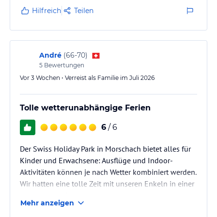
Zimmer zahle, möchten ich und meine Kollegen auch
Hilfreich
Teilen
schlafen können. Dies war bei mir und meinen
Kollegen infolge der schwitzigen Betten nicht
möglich. Das ist für mich…
André
(
66-70
)
5
Bewertungen
Vor 3 Wochen • Verreist als Familie im Juli 2026
Tolle wetterunabhängige Ferien
6
/ 6
Der Swiss Holiday Park in Morschach bietet alles für
Kinder und Erwachsene: Ausflüge und Indoor-
Aktivitäten können je nach Wetter kombiniert werden.
Wir hatten eine tolle Zeit mit unseren Enkeln in einer
grosszügigen Wohnung.
Mehr anzeigen