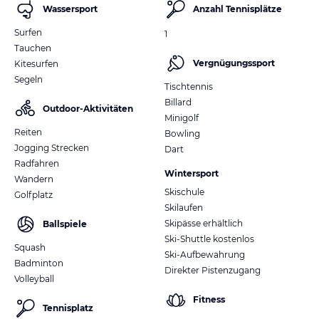
Wassersport
Anzahl Tennisplätze
Surfen
1
Tauchen
Vergnügungssport
Kitesurfen
Segeln
Tischtennis
Billard
Outdoor-Aktivitäten
Minigolf
Reiten
Bowling
Jogging Strecken
Dart
Radfahren
Wintersport
Wandern
Skischule
Golfplatz
Skilaufen
Skipässe erhältlich
Ballspiele
Ski-Shuttle kostenlos
Squash
Ski-Aufbewahrung
Badminton
Direkter Pistenzugang
Volleyball
Fitness
Tennisplatz