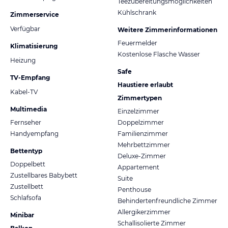
Teezubereitungsmöglichkeiten
Kühlschrank
Zimmerservice
Verfügbar
Weitere Zimmerinformationen
Feuermelder
Klimatisierung
Kostenlose Flasche Wasser
Heizung
Safe
TV-Empfang
Haustiere erlaubt
Kabel-TV
Zimmertypen
Multimedia
Einzelzimmer
Fernseher
Doppelzimmer
Handyempfang
Familienzimmer
Mehrbettzimmer
Bettentyp
Deluxe-Zimmer
Doppelbett
Appartement
Zustellbares Babybett
Suite
Zustellbett
Penthouse
Schlafsofa
Behindertenfreundliche Zimmer
Allergikerzimmer
Minibar
Schallisolierte Zimmer