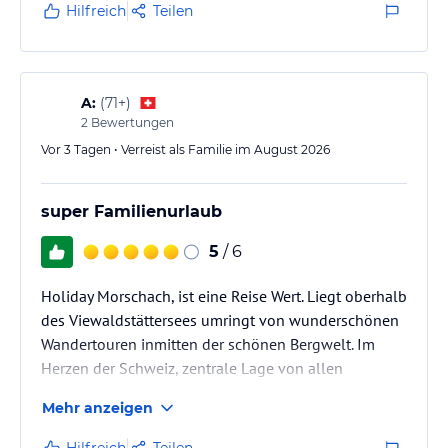
Hilfreich
Teilen
A:
(
71+
)
2
Bewertungen
Vor 3 Tagen • Verreist als Familie im August 2026
super Familienurlaub
5
/ 6
Holiday Morschach, ist eine Reise Wert. Liegt oberhalb
des Viewaldstättersees umringt von wunderschönen
Wandertouren inmitten der schönen Bergwelt. Im
Herzen der Schweiz, zentrale Lage von allen
Richtungen.Wir kommen gerne wieder
Mehr anzeigen
Hilfreich
Teilen