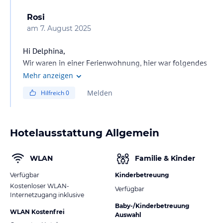
Rosi
am
7. August 2025
Hi Delphina,
Wir waren in einer Ferienwohnung, hier war folgendes
mit inbegriffen:
Mehr anzeigen
Pool
Melden
Hilfreich
0
Toms Baby und Kids Club
Baby Artikel fürs Zimmer sowie Kinderwagen und / oder
Rückentrage
Hotelausstattung Allgemein
Spielzimmer im Hotel
Drei Spielplätze auf und bei dem Areal
WLAN
WLAN
Familie & Kinder
Verfügbar
Kinderbetreuung
Wenn du im Hotel übernachtest hast du zusätzlich:
Kostenloser WLAN-
Verfügbar
Frühstück
Internetzugang inklusive
Kinderbuffet (Babygläschen, Fläschchen Nahrung,
Baby-/Kinderbetreuung
WLAN Kostenfrei
Auswahl
normales Essen und Dessert)