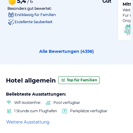
5,4
Gut
/ 6
Mitt
Besonders gut bewertet:
Weite
Erstklassig für Familien
Für K
Orop
Exzellente Sauberkeit
Alle Bewertungen (
4356
)
Hotel allgemein
Top für Familien
Beliebteste Ausstattungen:
Wifi kostenfrei
Pool verfügbar
1 Stunde zum Flughafen
Parkplätze verfügbar
Weitere Ausstattung