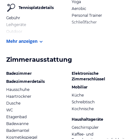
Yoga
Tennisplatzdetails
Aerobic
Personal Trainer
Gebühr
Schließfächer
Leihgeräte
Outdoor
Mehr anzeigen
Zimmerausstattung
Badezimmer
Elektronische
Zimmerschlüssel
Badezimmerdetails
Mobiliar
Hausschuhe
Küche
Haartrockner
Schreibtisch
Dusche
Kochnische
WC
Etagenbad
Haushaltsgeräte
Badewanne
Geschirrspüler
Bademantel
Kaffee- und
Kosmetikspiegel