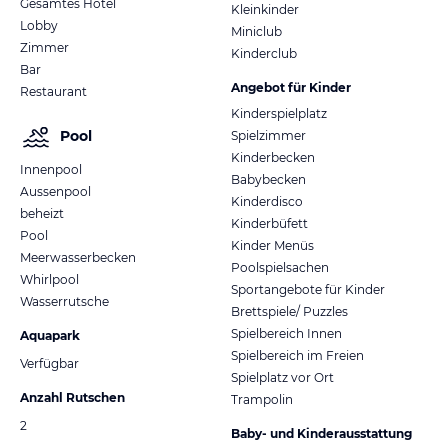
Gesamtes Hotel
Kleinkinder
Saunalandschaft und Fitness
Lobby
Miniclub
Im Preis mit inbegriffen.
Zimmer
Kinderclub
Bar
Es gibt auch noch die Option in einem internen Hostel
Angebot für Kinder
Restaurant
dort zu übernachten da hat es dann wieder andere
Kinderspielplatz
Sachen…
Pool
Spielzimmer
Kinderbecken
Innenpool
Babybecken
Aussenpool
Kinderdisco
beheizt
Kinderbüfett
Pool
Kinder Menüs
Meerwasserbecken
Poolspielsachen
Whirlpool
Sportangebote für Kinder
Wasserrutsche
Brettspiele/ Puzzles
Spielbereich Innen
Aquapark
Spielbereich im Freien
Verfügbar
Spielplatz vor Ort
Anzahl Rutschen
Trampolin
2
Baby- und Kinderausstattung