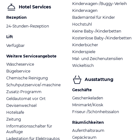
Kinderwagen-/Buggy-Verleih
Hotel Services
Kinderwagen
Rezeption
Bademäntel für Kinder
Hochstuhl
24-Stunden-Rezeption
Keine Baby-/Kinderbetten
Lift
Kostenlose Baby-/Kinderbetten
Kinderbücher
Verfügbar
Kinderspiele
Weitere Serviceangebote
Mal- und Zeichenutensilien
Wäscheservice
Wickeltisch
Bügelservice
Chemische Reinigung
Ausstattung
Schuhputzservice/-maschine
Geschäfte
Zusatz-Programm
Geschenkeladen
Geldautomat vor Ort
Minimarkt/Kiosk
Devisenwechsel
Friseur-/Schönheitssalon
Hotelsafe
Zeitung
Räumlichkeiten
Informationsschalter für
Aufenthaltsraum
Ausflüge
Gepäckraum
Ladestation für Elektroautos