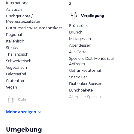
International
2
Asiatisch
Verpflegung
Fischgerichte /
Meeresspezialitäten
Frühstück
Gutbürgerlich/Hausmannskost
Brunch
Regional
Mittagessen
Italienisch
Abendessen
Steaks
A la Carte
Thailändisch
Spezielle Diät-Menüs (auf
Schweizerisch
Anfrage)
Vegetarisch
Getränkeautomat
Laktosefrei
Snack Bar
Glutenfrei
Diabetiker Speisen
Vegan
Lunchpakete
Allergiker Speisen
Cafe
Mehr anzeigen
Umgebung