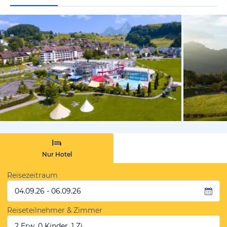
vom Hotelie
Nur Hotel
Reisezeitraum
04.09.26 - 06.09.26
Reiseteilnehmer & Zimmer
2 Erw, 0 Kinder, 1 Zi.