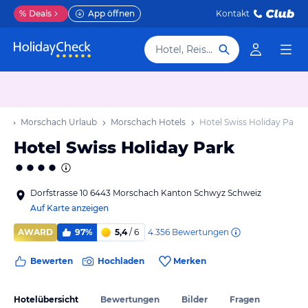
%
Deals
App öffnen
Kontakt
Hotel, Reiseziel
ub
Morschach Urlaub
Morschach Hotels
Hotel Swiss Holiday Park
Hotel Swiss Holiday Park
Dorfstrasse 10 6443 Morschach Kanton Schwyz Schweiz
Auf Karte anzeigen
4.356
Bewertungen
AWARD
97%
5,4
/ 6
Bewerten
Hochladen
Merken
Hotelübersicht
Bewertungen
Bilder
Fragen