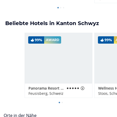
Beliebte Hotels in Kanton Schwyz
99%
99%
AWARD
Panorama Resort & Spa
Feusisberg, Schweiz
Stoos, Sch
Orte in der Nähe