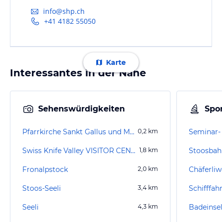
info@shp.ch
+41 4182 55050
Karte
Interessantes in der Nähe
Sehenswürdigkeiten
Spor
Pfarrkirche Sankt Gallus und Mauritius
0,2
km
Swiss Knife Valley VISITOR CENTER (geschlossen)
1,8
km
Stoosbah
Fronalpstock
2,0
km
Chäferliw
Stoos-Seeli
3,4
km
Schifffah
Seeli
4,3
km
Badeinsel