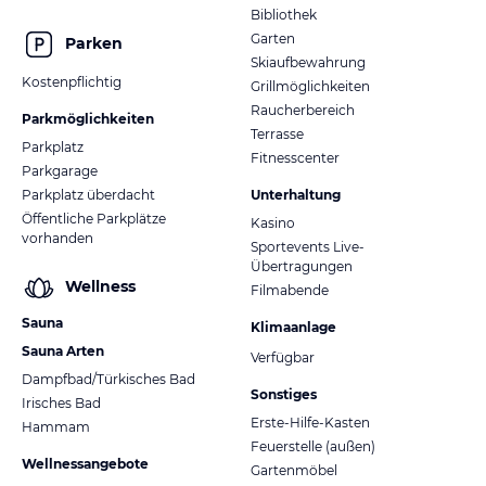
Bibliothek
Garten
Parken
Skiaufbewahrung
Kostenpflichtig
Grillmöglichkeiten
Raucherbereich
Parkmöglichkeiten
Terrasse
Parkplatz
Fitnesscenter
Parkgarage
Parkplatz überdacht
Unterhaltung
Öffentliche Parkplätze
Kasino
vorhanden
Sportevents Live-
Übertragungen
Wellness
Filmabende
Sauna
Klimaanlage
Sauna Arten
Verfügbar
Dampfbad/Türkisches Bad
Sonstiges
Irisches Bad
Erste-Hilfe-Kasten
Hammam
Feuerstelle (außen)
Wellnessangebote
Gartenmöbel