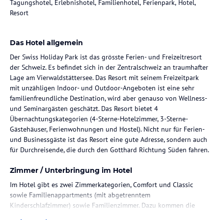
Tagungshotel, Erlebnishotel, Familienhotel, Ferienpark, Hotel,
Resort
Das Hotel allgemein
Der Swiss Holiday Park ist das grösste Ferien- und Freizeitresort
der Schweiz. Es befindet sich in der Zentralschweiz an traumhafter
Lage am Vierwaldstättersee. Das Resort mit seinem Freizeitpark
mit unzähligen Indoor- und Outdoor-Angeboten ist eine sehr
familienfreundliche Destination, wird aber genauso von Wellness-
und Seminargästen geschätzt. Das Resort bietet 4
Übernachtungskategorien (4-Sterne-Hotelzimmer, 3-Sterne-
Gästehäuser, Ferienwohnungen und Hostel). Nicht nur für Ferien-
und Businessgäste ist das Resort eine gute Adresse, sondern auch
für Durchreisende, die durch den Gotthard Richtung Süden fahren.
Zimmer / Unterbringung im Hotel
Im Hotel gibt es zwei Zimmerkategorien, Comfort und Classic
sowie Familienappartments (mit abgetrenntem
Kinderschlafzimmer) sowie Familienzimmer. Dazu kommen die
Basic-Zimmer im Gästehaus und die Mehrbettzimmer im Hostel