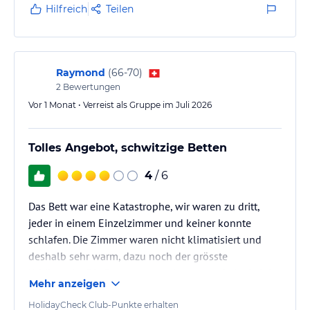
angebunden. Eine Bushaltestelle gibt es direkt vor der Haustür. So
Hilfreich
Teilen
kann man die wunderbare Gegend auch mal ohne Auto entdecken.
Hinweis:
Allgemeine und unverbindliche
Hoteliers-/Veranstalter-/Kataloginformationen. Alle Angaben
Raymond
(
66-70
)
ohne Gewähr und ohne Prüfung durch HolidayCheck. Bitte
lies vor der Buchung die verbindlichen
Angebotsdetails
des
2
Bewertungen
jeweiligen Veranstalters.
Vor 1 Monat • Verreist als Gruppe im Juli 2026
Tolles Angebot, schwitzige Betten
4
/ 6
Das Bett war eine Katastrophe, wir waren zu dritt,
jeder in einem Einzelzimmer und keiner konnte
schlafen. Die Zimmer waren nicht klimatisiert und
deshalb sehr warm, dazu noch der grösste
Kritikpunkt: Die Betten waren dermassen 'schwitzig',
Mehr anzeigen
dies infolge der plastifizierten Moltons unter dem
Leintuch. Wenn ich fast 600.-- für eine Nacht und 3
HolidayCheck Club-Punkte erhalten