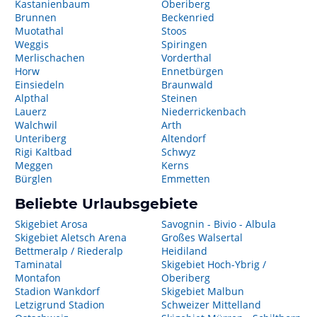
Kastanienbaum
Oberiberg
Brunnen
Beckenried
Muotathal
Stoos
Weggis
Spiringen
Merlischachen
Vorderthal
Horw
Ennetbürgen
Einsiedeln
Braunwald
Alpthal
Steinen
Lauerz
Niederrickenbach
Walchwil
Arth
Unteriberg
Altendorf
Rigi Kaltbad
Schwyz
Meggen
Kerns
Bürglen
Emmetten
Beliebte Urlaubsgebiete
Skigebiet Arosa
Savognin - Bivio - Albula
Skigebiet Aletsch Arena
Großes Walsertal
Bettmeralp / Riederalp
Heidiland
Taminatal
Skigebiet Hoch-Ybrig /
Montafon
Oberiberg
Stadion Wankdorf
Skigebiet Malbun
Letzigrund Stadion
Schweizer Mittelland