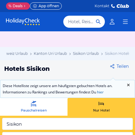
%
Deals
App öffnen
Kontakt
Hotel, Reiseziel
Schweiz Urlaub
Kanton Uri Urlaub
Sisikon Urlaub
Sisikon Hotels
Teilen
Hotels Sisikon
Diese Hotelliste zeigt unsere am häufigsten gebuchten Hotels an.
Informationen zu Rankings und Bewertungen findest Du
hier
Pauschalreisen
Nur Hotel
Sisikon