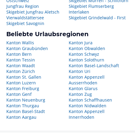
Ostschweiz
Skigebiet Mürren - Schilthorn
Jungfrau Region
Skigebiet Flumserberg
Skigebiet Jungfrau Aletsch
Interlaken
Vierwaldstättersee
Skigebiet Grindelwald - First
Skigebiet Savognin
Beliebte Urlaubsregionen
Kanton Wallis
Kanton Jura
Kanton Graubünden
Kanton Obwalden
Kanton Bern
Kanton Schwyz
Kanton Tessin
Kanton Solothurn
Kanton Waadt
Kanton Basel-Landschaft
Kanton Zürich
Kanton Uri
Kanton St. Gallen
Kanton Appenzell
Kanton Luzern
Ausserrhoden
Kanton Freiburg
Kanton Glarus
Kanton Genf
Kanton Zug
Kanton Neuenburg
Kanton Schaffhausen
Kanton Thurgau
Kanton Nidwalden
Kanton Basel-Stadt
Kanton Appenzell
Kanton Aargau
Innerrhoden