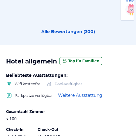
weite
Alle Bewertungen (
300
)
Hotel allgemein
Top für Familien
Beliebteste Ausstattungen:
Wifi kostenfrei
Pool verfügbar
Weitere Ausstattung
Parkplätze verfügbar
Gesamtzahl Zimmer
< 100
Check-In
Check-Out