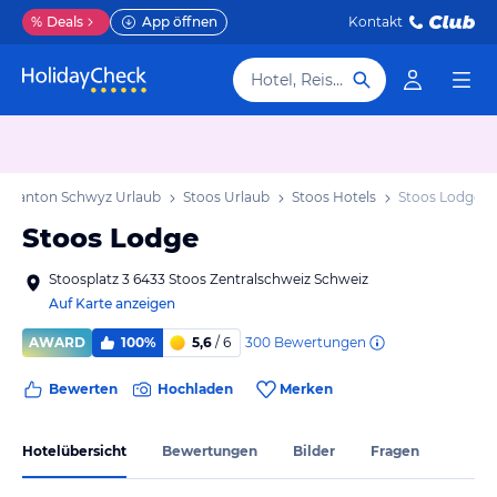
%
Deals
App öffnen
Kontakt
Hotel, Reiseziel
Kanton Schwyz Urlaub
Stoos Urlaub
Stoos Hotels
Stoos Lodge
Stoos Lodge
Stoosplatz 3 6433 Stoos Zentralschweiz Schweiz
Auf Karte anzeigen
300
Bewertungen
AWARD
100%
5,6
/ 6
Bewerten
Hochladen
Merken
Hotelübersicht
Bewertungen
Bilder
Fragen