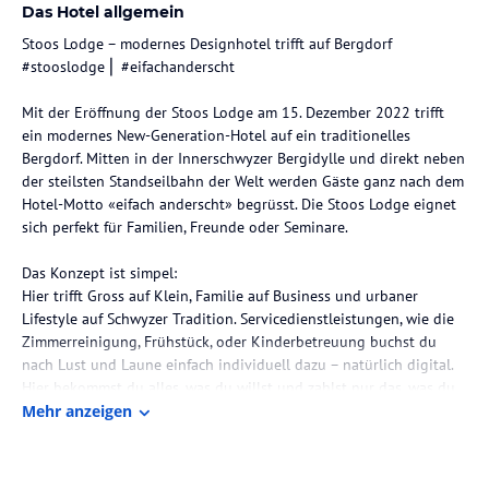
Das Hotel allgemein
Stoos Lodge – modernes Designhotel trifft auf Bergdorf
#stooslodge ⎜ #eifachanderscht
Mit der Eröffnung der Stoos Lodge am 15. Dezember 2022 trifft
ein modernes New-Generation-Hotel auf ein traditionelles
Bergdorf. Mitten in der Innerschwyzer Bergidylle und direkt neben
der steilsten Standseilbahn der Welt werden Gäste ganz nach dem
Hotel-Motto «eifach anderscht» begrüsst. Die Stoos Lodge eignet
sich perfekt für Familien, Freunde oder Seminare.
Das Konzept ist simpel:
Hier trifft Gross auf Klein, Familie auf Business und urbaner
Lifestyle auf Schwyzer Tradition. Servicedienstleistungen, wie die
Zimmerreinigung, Frühstück, oder Kinderbetreuung buchst du
nach Lust und Laune einfach individuell dazu – natürlich digital.
Hier bekommst du alles, was du willst und zahlst nur das, was du
wirklich brauchst. «Anderscht praktisch» oder?
Mehr anzeigen
Der digitale Ansatz wird im Hotel gross geschrieben. Dies reicht
von der Online-Buchung über die Self-Check-in /–out Counter