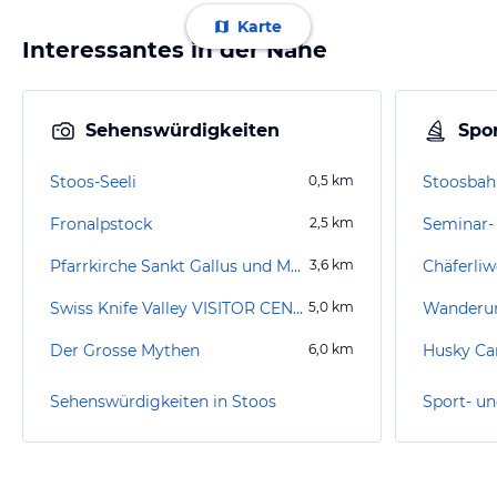
Karte
Interessantes in der Nähe
Sehenswürdigkeiten
Spor
Stoos-Seeli
0,5
km
Stoosbah
Fronalpstock
2,5
km
Pfarrkirche Sankt Gallus und Mauritius
3,6
km
Chäferliw
Swiss Knife Valley VISITOR CENTER (geschlossen)
5,0
km
Der Grosse Mythen
6,0
km
Husky C
Sehenswürdigkeiten in Stoos
Sport- un