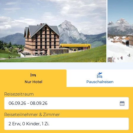
vom Hotelie
Nur Hotel
Pauschalreisen
Reisezeitraum
06.09.26 - 08.09.26
Reiseteilnehmer & Zimmer
2 Erw, 0 Kinder, 1 Zi.