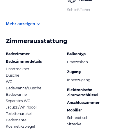
Schließfächer
Mehr anzeigen
Zimmerausstattung
Badezimmer
Balkontyp
Badezimmerdetails
Französisch
Haartrockner
Zugang
Dusche
Innenzugang
WC
Badewanne/Dusche
Elektronische
Badewanne
Zimmerschlüssel
Separates WC
Anschlusszimmer
Jacuzzi/Whirlpool
Mobiliar
Toilettenartikel
Schreibtisch
Bademantel
Sitzecke
Kosmetikspiegel