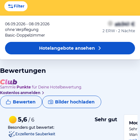
Filter
ab
341 €
06.09.2026 - 08.09.2026
ohne Verpflegung
2 ERW • 2 Nächte
Basic-Doppelzimmer
Hotelangebote
ansehen
Bewertungen
Sammle
Punkte
für Deine Hotelbewertung.
Kostenlos anmelden
Bewerten
Bilder hochladen
5,6
Sehr gut
/ 6
Mode
Besonders gut bewertet:
Sehr 
Exzellente Sauberkeit
Wande