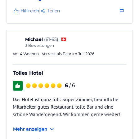
und kann die Stoos Lodge zu 100 %
Dampfbad, Einem Kaltwasserbecken sowie 2 grossen Ruheräumen.
weiterempfehlen.
Hilfreich
Teilen
Solltest du dich noch nicht genug ausgepowert haben, ist unser
grosser Fitnessbereich mit modernsten Ausdauer- und
Kraftsportgeräten von TechnoGym the place to be.
Tageseintritt Sauna und Fitness: CHF 18.00 (für Hotelgäste).
Michael
(
61-65
)
Hinweis:
Allgemeine und unverbindliche
3
Bewertungen
Hoteliers-/Veranstalter-/Kataloginformationen. Alle Angaben
Vor 4 Wochen • Verreist als Paar im Juli 2026
ohne Gewähr und ohne Prüfung durch HolidayCheck. Bitte
lies vor der Buchung die verbindlichen
Angebotsdetails
des
jeweiligen Veranstalters.
Tolles Hotel
6
/ 6
Das Hotel ist ganz toll: Super Zimmer, freundliche
Mitarbeiter, gutes Restaurant, tolle Bar und eine
schöne Wandergegend. Wir kommen gerne wieder!
Mehr anzeigen