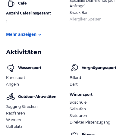
Spezielle Diät-Menüs (auf
Cafe
Anfrage)
Snack Bar
Anzahl Cafes insgesamt
Allergiker Speisen
1
Mehr anzeigen
Aktivitäten
Wassersport
Vergnügungssport
Kanusport
Billard
Angeln
Dart
Wintersport
Outdoor-Aktivitäten
Skischule
Jogging Strecken
Skilaufen
Radfahren
Skitouren
Wandern
Direkter Pistenzugang
Golfplatz
Fitness