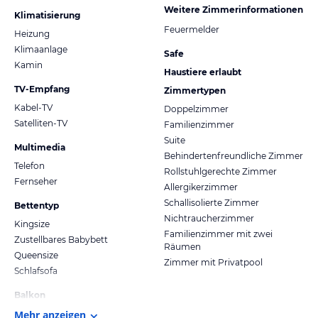
Weitere Zimmerinformationen
Klimatisierung
Feuermelder
Heizung
Klimaanlage
Safe
Kamin
Haustiere erlaubt
TV-Empfang
Zimmertypen
Kabel-TV
Doppelzimmer
Satelliten-TV
Familienzimmer
Suite
Multimedia
Behindertenfreundliche Zimmer
Telefon
Rollstuhlgerechte Zimmer
Fernseher
Allergikerzimmer
Schallisolierte Zimmer
Bettentyp
Nichtraucherzimmer
Kingsize
Familienzimmer mit zwei
Zustellbares Babybett
Räumen
Queensize
Zimmer mit Privatpool
Schlafsofa
Balkon
Mehr anzeigen