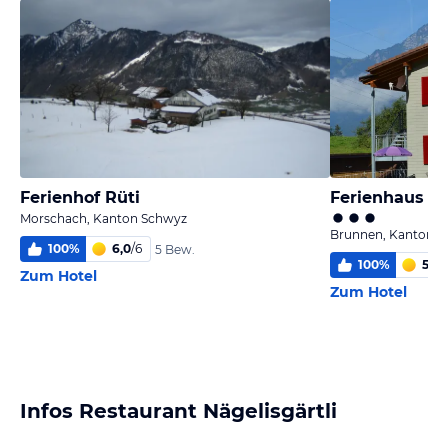
Ferienhof Rüti
Ferienhaus St
Morschach, Kanton Schwyz
Brunnen, Kanton 
100
%
6,0
/
6
5 Bew.
100
%
5,4
/
Zum Hotel
Zum Hotel
Infos Restaurant Nägelisgärtli