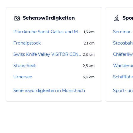
Sehenswürdigkeiten
Spor
Pfarrkirche Sankt Gallus und Mauritius
1,3
km
Fronalpstock
Stoosbah
2,1
km
Swiss Knife Valley VISITOR CENTER (geschlossen)
Chäferliw
2,3
km
Stoos-Seeli
2,5
km
Urnersee
Schifffah
5,6
km
Sehenswürdigkeiten in Morschach