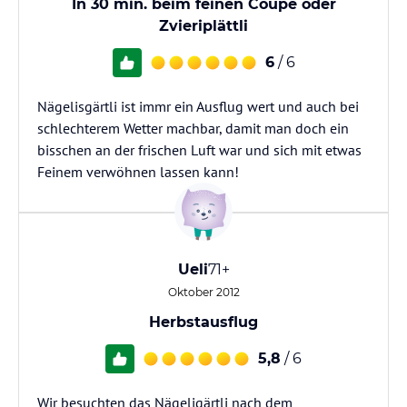
In 30 min. beim feinen Coupe oder
Zvieriplättli
6
/ 6
Nägelisgärtli ist immr ein Ausflug wert und auch bei
schlechterem Wetter machbar, damit man doch ein
bisschen an der frischen Luft war und sich mit etwas
Feinem verwöhnen lassen kann!
Ueli
71+
Oktober 2012
Herbstausflug
5,8
/ 6
Wir besuchten das Nägeligärtli nach dem