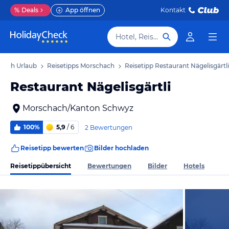
%
Deals
App öffnen
Kontakt
Hotel, Reiseziel
hach Urlaub
Reisetipps Morschach
Reisetipp Restaurant Nägelisgärtli
Restaurant Nägelisgärtli
Morschach/Kanton Schwyz
100%
5,9
/ 6
2 Bewertungen
Reisetipp bewerten
Bilder hochladen
Reisetippübersicht
Bewertungen
Bilder
Hotels