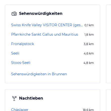
Sehenswürdigkeiten
Swiss Knife Valley VISITOR CENTER (geschlossen)
0,1
km
Pfarrkirche Sankt Gallus und Mauritius
1,8
km
Fronalpstock
3,8
km
Seeli
4,6
km
Stoos-Seeli
4,8
km
Sehenswürdigkeiten in Brunnen
Nachtleben
Chäslager
18,6
km