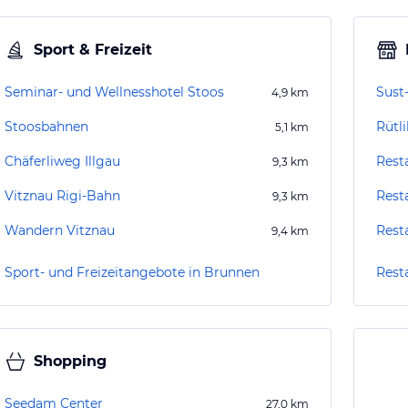
Sport & Freizeit
Seminar- und Wellnesshotel Stoos
Sust
4,9
km
Stoosbahnen
Rütli
5,1
km
Chäferliweg Illgau
Rest
9,3
km
Vitznau Rigi-Bahn
Rest
9,3
km
Wandern Vitznau
Rest
9,4
km
Sport- und Freizeitangebote in Brunnen
Rest
Shopping
Seedam Center
27,0
km