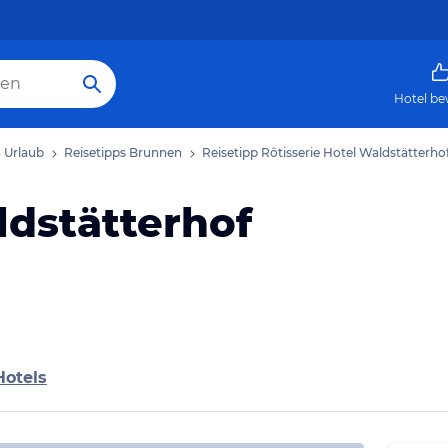
Hotel be
 Urlaub
Reisetipps Brunnen
Reisetipp Rôtisserie Hotel Waldstätterho
ldstätterhof
Hotels