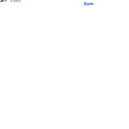
,8
/
6
6 Bew.
Zum Hotel