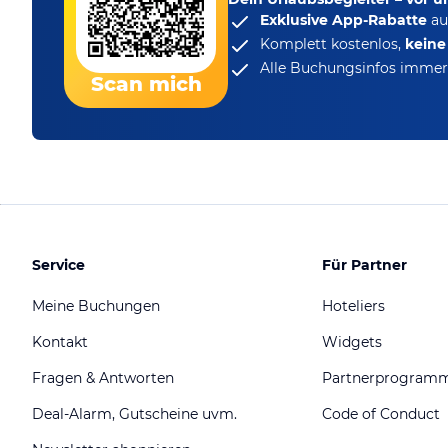
Exklusive App-Rabatte
au
Komplett kostenlos,
kein
Alle Buchungsinfos immer 
Scan mich
Service
Für Partner
Meine Buchungen
Hoteliers
Kontakt
Widgets
Fragen & Antworten
Partnerprogram
Deal-Alarm, Gutscheine uvm.
Code of Conduct