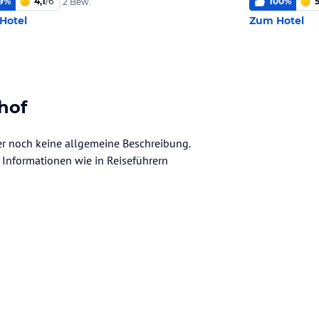
9
%
4,1
/
6
100
%
5
2 Bew.
Hotel
Zum Hotel
rhof
ider noch keine allgemeine Beschreibung.
ve Informationen wie in Reiseführern