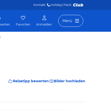
Kontakt
HolidayCheck 
Menü
werten
Favoriten
Anmelden
f
Reisetipp bewerten
Bilder hochladen