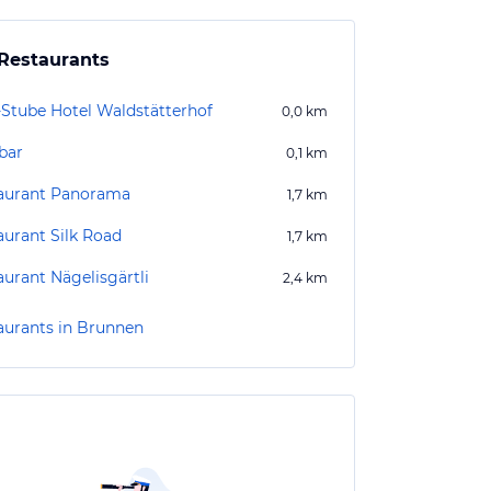
Restaurants
-Stube Hotel Waldstätterhof
0,0
km
bar
0,1
km
aurant Panorama
1,7
km
aurant Silk Road
1,7
km
aurant Nägelisgärtli
2,4
km
aurants in Brunnen