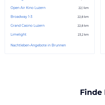
Open Air Kino Luzern
22,1
km
Broadway 1-3
22,8
km
Grand Casino Luzern
22,8
km
Limelight
23,2
km
Nachtleben-Angebote in Brunnen
Finde