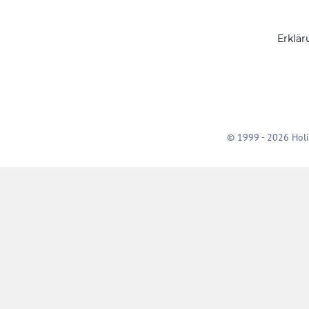
Erklär
© 1999 - 2026 Holi