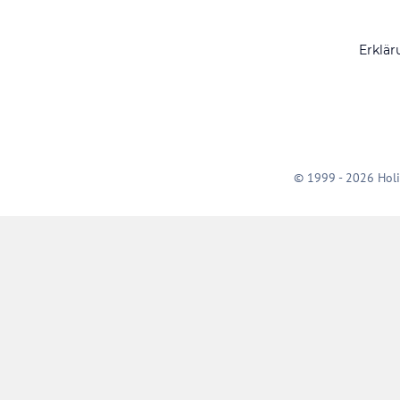
Erklär
© 1999 - 2026 Holi