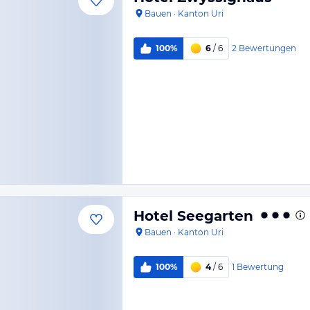
Bauen
·
Kanton Uri
2
Bewertungen
100%
6
/ 6
Hotel Seegarten
Bauen
·
Kanton Uri
1
Bewertung
100%
4
/ 6