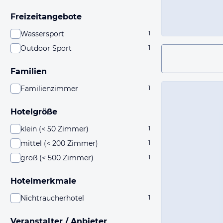
Freizeitangebote
Wassersport
1
Outdoor Sport
1
Familien
Familienzimmer
1
Hotelgröße
klein (< 50 Zimmer)
1
mittel (< 200 Zimmer)
1
groß (< 500 Zimmer)
1
Hotelmerkmale
Nichtraucherhotel
1
Veranstalter / Anbieter