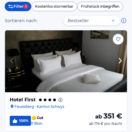
Filter
1
Kostenlos stornierbar
Frühstück inbegriffen
Sortieren nach:
Hotel First
Feusisberg · Kanton Schwyz
351
€
ab
Gut
100%
11
Bew.
ab
176 €
pro Nacht