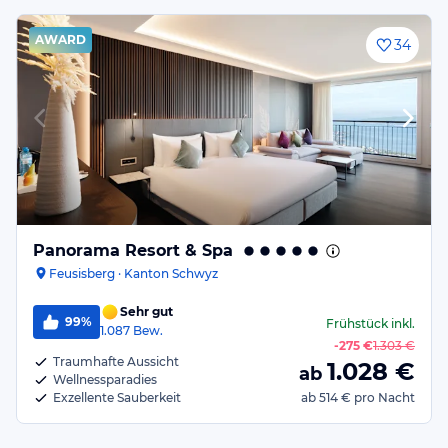
AWARD
34
Panorama Resort & Spa
Feusisberg · Kanton Schwyz
Sehr gut
99%
Frühstück
inkl.
1.087
Bew.
-
275 €
1.303 €
Traumhafte Aussicht
1.028
€
ab
Wellnessparadies
Exzellente Sauberkeit
ab
514 €
pro Nacht