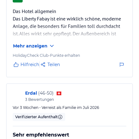
Das Hotel allgemein
​Das Liberty Fabay ist eine wirklich schöne, moderne
Anlage, die besonders für Familien toll durchdacht
ist. Alles wirkt sehr gepflegt. Der Außenbereich ist
weitläufig, und die Aufteilung mit dem
Mehr anzeigen
Familienbereich zwischen Snackbar und Strand hat
uns super gefallen. Ein riesiges Plus für uns waren
HolidayCheck Club-Punkte erhalten
die beheizten Pools und Rutschen im April – das
Hilfreich
Teilen
haben wir in der Türkei um diese Jahreszeit selten so
gut erlebt.
​Zimmer
Erdal
(
46-50
)
3
Bewertungen
​Wir hatten erst ein Standardzimmer, haben dann aber
nach einem Upgrade gefragt.…
Vor 3 Wochen • Verreist als Familie im Juli 2026
Verifizierter Aufenthalt
Sehr empfehlenswert