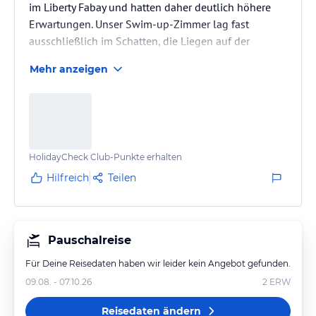
im Liberty Fabay und hatten daher deutlich höhere
Erwartungen. Unser Swim-up-Zimmer lag fast
ausschließlich im Schatten, die Liegen auf der
Terrasse waren verschmutzt und es fehlten
Mehr anzeigen
Handtücher dafür. Zudem hatten wir leider Probleme
mit Insekten und sogar Ameisen im Bett. Das Essen
war sehr eintönig und geschmacklich eher
durchschnittlich, außerdem war die Grillstation für
Fleisch viel zu klein, sodass man lange anstehen
HolidayCheck Club-Punkte erhalten
musste. Der Service war freundlich, aber oft…
Hilfreich
Teilen
Pauschalreise
Für Deine Reisedaten haben wir leider kein Angebot gefunden.
09.08. - 07.10.26
2
ERW
Reisedaten ändern