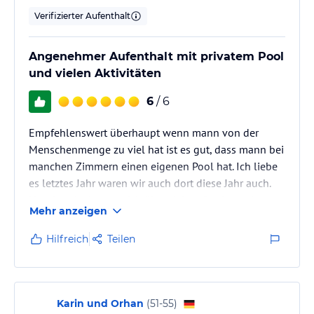
Verifizierter Aufenthalt
Angenehmer Aufenthalt mit privatem Pool
und vielen Aktivitäten
6
/ 6
Empfehlenswert überhaupt wenn mann von der
Menschenmenge zu viel hat ist es gut, dass mann bei
manchen Zimmern einen eigenen Pool hat. Ich liebe
es letztes Jahr waren wir auch dort diese Jahr auch.
Nur das einzige was ich übertrieben fand war der
Mehr anzeigen
Preis, es ist um das doppelte verteuert worden.
Hilfreich
Teilen
Karin und Orhan
(
51-55
)