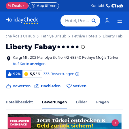
%
Deals
App öffnen
Kontakt
Hotel, Reiseziel
rkische Ägäis Urlaub
Fethiye Urlaub
Fethiye Hotels
Liberty Fabay
Liberty Fabay
Kargı Mh. 202 Manolya Sk No:4/2 48340 Fethiye Muğla Türkei
Auf Karte anzeigen
333
Bewertungen
92%
5,5
/ 6
Bewerten
Hochladen
Merken
Hotelübersicht
Bewertungen
Bilder
Fragen