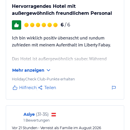
Hervorragendes Hotel mit
außergewöhnlich freundlichem Personal
6
/ 6
Ich bin wirklich positiv überrascht und rundum
zufrieden mit meinem Aufenthalt im Liberty Fabay.
Das Hotel ist außergewöhnlich sauber. Während
unseres gesamten Aufenthalts ist mir nichts
Mehr anzeigen
Negatives aufgefallen. Das Essen war hervorragend
und hat uns jeden Tag begeistert. Sogar der Döner im
HolidayCheck Club-Punkte erhalten
Food Court hat besser geschmeckt als bei manchem
Hilfreich
Teilen
Dönerladen.
Besonders hervorheben möchte ich das gesamte
Personal. Alle Mitarbeiter waren ausnahmslos
Asiye
(
31-35
)
1
Bewertungen
freundlich, aufmerksam und immer mit einem
Lächeln im Gesicht. Man hat…
Vor 21 Stunden • Verreist als Familie im August 2026