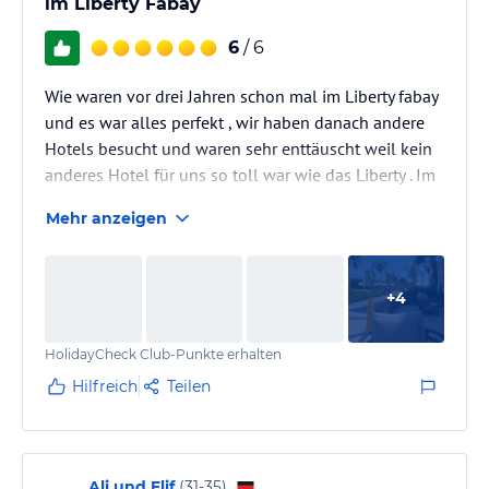
im Liberty Fabay
6
/ 6
Wie waren vor drei Jahren schon mal im Liberty fabay
und es war alles perfekt , wir haben danach andere
Hotels besucht und waren sehr enttäuscht weil kein
anderes Hotel für uns so toll war wie das Liberty . Im
Mai dieses Jahres sind wir wieder dorthin und trotz
Mehr anzeigen
einiger Änderungen ist alles wie damals perfekt , die
Sauberkeit ist sim gesamten Hotel
Einfach klasse und unsere Zimmerfee Merve hat uns
+
4
jeden zweiten Tag etwas schönes aus Handtüchern
und Blüten gezaubert . Den Service möchten wir ganz
HolidayCheck Club-Punkte erhalten
besonders loben ,…
Hilfreich
Teilen
Ali und Elif
(
31-35
)