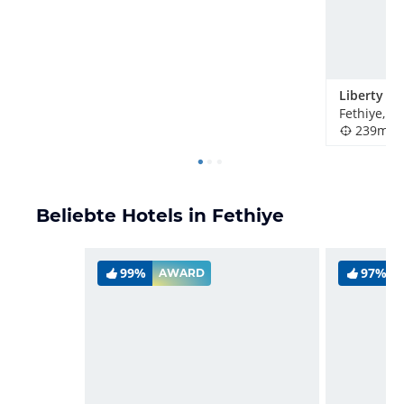
Liberty Si
Fethiye, Tü
239m
Beliebte Hotels in Fethiye
99%
97%
AWARD