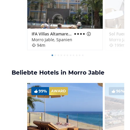
IFA Villas Altamarena
Morro Jable, Spanien
Morro Jabl
94m
199m
Beliebte Hotels in Morro Jable
99%
96%
AWARD