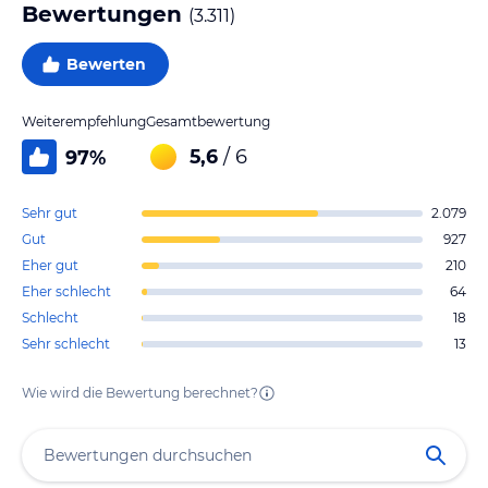
Bewertungen
(
3.311
)
Bewerten
Weiterempfehlung
Gesamtbewertung
5,6
/ 6
97
%
Sehr gut
2.079
Gut
927
Eher gut
210
Eher schlecht
64
Schlecht
18
Sehr schlecht
13
Wie wird die Bewertung berechnet?