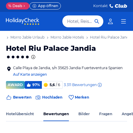
%
Deals
App öffnen
Kontakt
Hotel, Reiseziel
aub
Morro Jable Urlaub
Morro Jable Hotels
Hotel Riu Palace Jandia
Hotel Riu Palace Jandia
Calle Playa de Jandia, s/n 35625 Jandia Fuerteventura Spanien
Auf Karte anzeigen
3.311
Bewertungen
AWARD
97%
5,6
/ 6
Bewerten
Hochladen
Merken
Hotelübersicht
Bewertungen
Bilder
Fragen
Ange