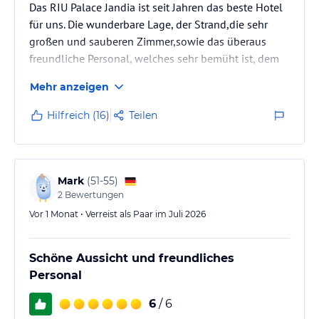
Das RIU Palace Jandia ist seit Jahren das beste Hotel
für uns. Die wunderbare Lage, der Strand,die sehr
großen und sauberen Zimmer,sowie das überaus
freundliche Personal, welches sehr bemüht ist, dem
Gast jeden Wunsch zu erfüllen, wo man sich
Mehr anzeigen
angekommen und wie zu Hause fühlt , ist für uns der
Grund ,warum wir dreimal im Jahr , hier unseren
Hilfreich (16)
Teilen
Urlaub verbringen.
Wir waren schon vor der Renovierung in diesem
Hotel. Damals gab es zum Abendessen noch zwei
Essenzeiten und man bekam einenTisch, für die
Mark
(
51-55
)
gesamten Urlaubstage…
2
Bewertungen
Vor 1 Monat • Verreist als Paar im Juli 2026
Schöne Aussicht und freundliches
Personal
6
/ 6