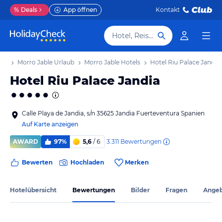
%
Deals
App öffnen
Kontakt
Hotel, Reiseziel
aub
Morro Jable Urlaub
Morro Jable Hotels
Hotel Riu Palace Jandia
Hotel Riu Palace Jandia
Calle Playa de Jandia, s/n 35625 Jandia Fuerteventura Spanien
Auf Karte anzeigen
3.311
Bewertungen
AWARD
97%
5,6
/ 6
Bewerten
Hochladen
Merken
Hotelübersicht
Bewertungen
Bilder
Fragen
Ange