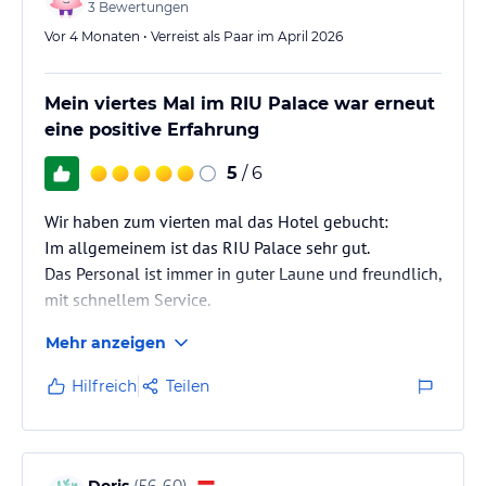
3
Bewertungen
Vor 4 Monaten • Verreist als Paar im April 2026
Mein viertes Mal im RIU Palace war erneut
eine positive Erfahrung
5
/ 6
Wir haben zum vierten mal das Hotel gebucht:
Im allgemeinem ist das RIU Palace sehr gut.
Das Personal ist immer in guter Laune und freundlich,
mit schnellem Service.
Der Pool und die Terrassen sind sehr gepflegt mit
Mehr anzeigen
grandiosem Ausblick auf den Atlantik.
Das Essen ist nach wie vor sehr zu empfehlen. Die
Hilfreich
Teilen
Zimmer sind im sehr sauber,
aber in den Sanitären anlagen ( Bad ) sollte man die
Silikonfugen mal erneuern.
Wir werden das Hotel wieder besuchen.