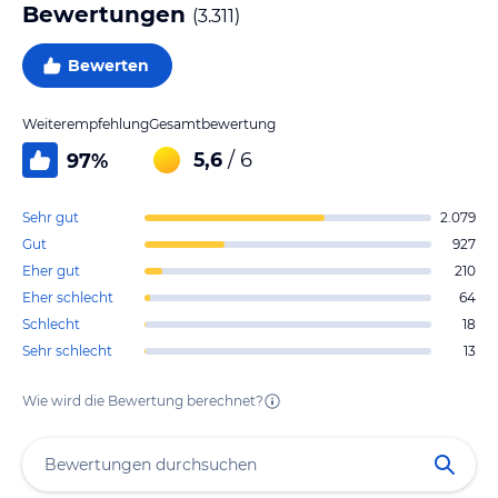
Bewertungen
(
3.311
)
Bewerten
Weiterempfehlung
Gesamtbewertung
5,6
/ 6
97
%
Sehr gut
2.079
Gut
927
Eher gut
210
Eher schlecht
64
Schlecht
18
Sehr schlecht
13
Wie wird die Bewertung berechnet?