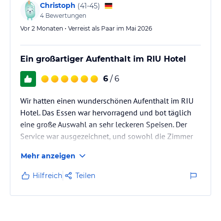
Christoph
(
41-45
)
4
Bewertungen
Vor 2 Monaten • Verreist als Paar im Mai 2026
Ein großartiger Aufenthalt im RIU Hotel
6
/ 6
Wir hatten einen wunderschönen Aufenthalt im RIU
Hotel. Das Essen war hervorragend und bot täglich
eine große Auswahl an sehr leckeren Speisen. Der
Service war ausgezeichnet, und sowohl die Zimmer
als auch die gesamte Hotelanlage waren jederzeit
Mehr anzeigen
sehr sauber und gepflegt.
Hilfreich
Teilen