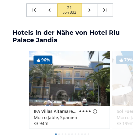
21
von
332
Hotels in der Nähe von Hotel Riu
Palace Jandia
96%
79%
IFA Villas Altamarena
Morro Jable, Spanien
Morro Jabl
94m
199m