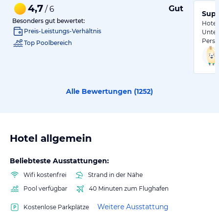
4,7
Gut
/ 6
Sup
Besonders gut bewertet:
Hotel
Preis-Leistungs-Verhältnis
Unter
Perso
Top Poolbereich
Alle Bewertungen (
1252
)
Hotel allgemein
Beliebteste Ausstattungen:
Wifi kostenfrei
Strand in der Nähe
Pool verfügbar
40 Minuten zum Flughafen
Weitere Ausstattung
Kostenlose Parkplätze