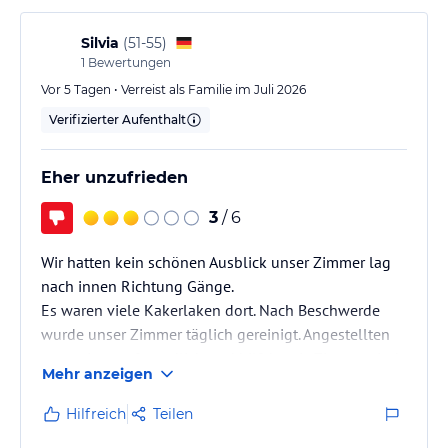
- 24-Stunden Rezeption
Silvia
(
51-55
)
- Kreditkarten (VISA, MasterCard, Maestro)
1
Bewertungen
- kostenloses WLAN (im ganzen Hotel)
- Autovermietung ($)
Vor 5 Tagen • Verreist als Familie im Juli 2026
- Wäscheservice ($)g.
Verifizierter Aufenthalt
Hinweis:
Allgemeine und unverbindliche
Hoteliers-/Veranstalter-/Kataloginformationen. Alle Angaben
Eher unzufrieden
ohne Gewähr und ohne Prüfung durch HolidayCheck. Bitte
lies vor der Buchung die verbindlichen
Angebotsdetails
des
3
/ 6
jeweiligen Veranstalters.
Wir hatten kein schönen Ausblick unser Zimmer lag
nach innen Richtung Gänge.
Es waren viele Kakerlaken dort. Nach Beschwerde
wurde unser Zimmer täglich gereinigt. Angestellten
waren immer freundlich und hilfsbereit. Zimmer sind
Mehr anzeigen
schön eingerichtet. Wenn keine hohen Ansprüche hat
war dieses ok.
Hilfreich
Teilen