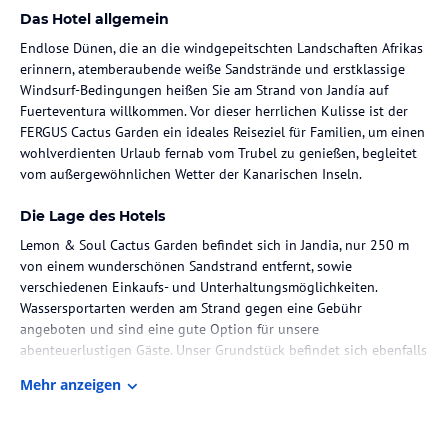
Das Hotel allgemein
Endlose Dünen, die an die windgepeitschten Landschaften Afrikas
erinnern, atemberaubende weiße Sandstrände und erstklassige
Windsurf-Bedingungen heißen Sie am Strand von Jandía auf
Fuerteventura willkommen. Vor dieser herrlichen Kulisse ist der
FERGUS Cactus Garden ein ideales Reiseziel für Familien, um einen
wohlverdienten Urlaub fernab vom Trubel zu genießen, begleitet
vom außergewöhnlichen Wetter der Kanarischen Inseln.
Die Lage des Hotels
Lemon & Soul Cactus Garden befindet sich in Jandia, nur 250 m
von einem wunderschönen Sandstrand entfernt, sowie
verschiedenen Einkaufs- und Unterhaltungsmöglichkeiten.
Wassersportarten werden am Strand gegen eine Gebühr
angeboten und sind eine gute Option für unsere
abenteuerlustigen Gäste. Unser Grundstück befindet sich ebenfalls
in der Nähe von Morro Jable, einem attraktiven Fischerdorf mit
Mehr anzeigen
verwinkelten Gassen, Restaurants und Bars. Dieses ruhige Dorf
beherbergt eine Reihe von einzigartigen Attraktionen, darunter
den Leuchtturm von Morro Jable und das Skelett eines Pottwals