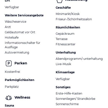
Lift
Verfügbar
Geschäfte
Minimarkt/Kiosk
Weitere Serviceangebote
Friseur-/Schönheitssalon
Wäscheservice
Arzt
Räumlichkeiten
Geldautomat vor Ort
Gepäckraum
Hotelsafe
Terrasse
Informationsschalter für
Fitnesscenter
Ausflüge
Autovermietung
Unterhaltung
Abendprogramm/-unterhaltung
Parken
Live-Musik
Kostenfrei
Klimaanlage
Verfügbar
Parkmöglichkeiten
Parkplatz
Sonstiges
Erste-Hilfe-Kasten
Wellness
Sonnenliegen/ Strandkörbe
Sonnenschirme
Sauna