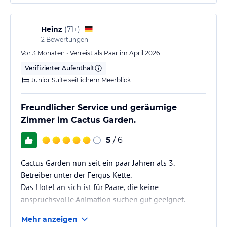
Heinz
(
71+
)
2
Bewertungen
Vor 3 Monaten • Verreist als Paar im April 2026
Verifizierter Aufenthalt
Junior Suite seitlichem Meerblick
Freundlicher Service und geräumige
Zimmer im Cactus Garden.
5
/ 6
Cactus Garden nun seit ein paar Jahren als 3.
Betreiber unter der Fergus Kette.
Das Hotel an sich ist für Paare, die keine
anspruchsvolle Animation suchen gut geeignet.
Die Möglichkeiten für Abendprogramm und
Mehr anzeigen
Sitzgelegenheiten an der Bar sind für die Anzahl der