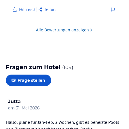
waren sehr verschmutzt und auch an der Decke war
Schimmel zu erkennen. Außerdem war auch das Sofa
Hilfreich
Teilen
was in unserem Stand vollkommen verdreckt.
Das Reinigungspersonal hat jeden Tag nur den
Mülleimer gelehrt und nie den Boden gewischt
Alle Bewertungen anzeigen
weswegen wir immer nur mit Schuhen im…
Fragen zum Hotel
(
104
)
Frage stellen
Jutta
am
31. Mai 2026
Hallo, plane für Jan-Feb. 3 Wochen, gibt es beheizte Pools
und Zimmer mit begehbarer duschen. Danke