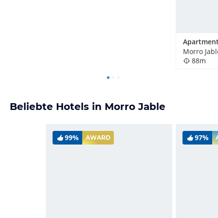
Morro Jabl
88m
Beliebte Hotels in Morro Jable
99%
97%
AWARD