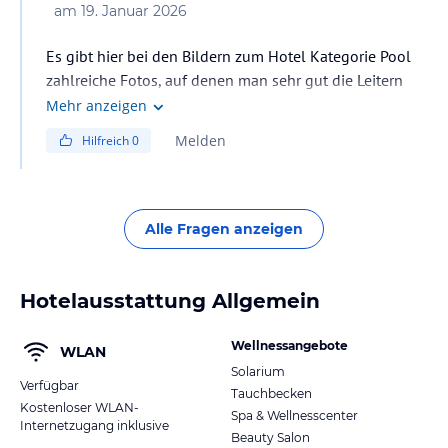
am
19. Januar 2026
Es gibt hier bei den Bildern zum Hotel Kategorie Pool
zahlreiche Fotos, auf denen man sehr gut die Leitern
bzw die Treppen mit Handlauf des Whirlpools sehen
Mehr anzeigen
kann. Somit können Sie selbst beurteilen, ob der
Melden
Hilfreich
0
Einstieg für Sie geeignet ist.
Alle Fragen anzeigen
Hotelausstattung Allgemein
Wellnessangebote
WLAN
Solarium
Verfügbar
Tauchbecken
Kostenloser WLAN-
Spa & Wellnesscenter
Internetzugang inklusive
Beauty Salon