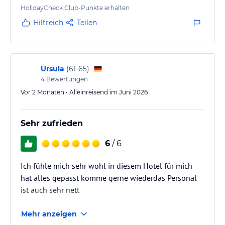
Gäste begrenzt. Was positiv ist, sind die großen
HolidayCheck Club-Punkte erhalten
Zimmer und die stets bemühten Servicekräfte.
Hilfreich
Teilen
Ursula
(
61-65
)
4
Bewertungen
Vor 2 Monaten • Alleinreisend im Juni 2026
Sehr zufrieden
6
/ 6
Ich fühle mich sehr wohl in diesem Hotel für mich
hat alles gepasst komme gerne wiederdas Personal
ist auch sehr nett
Mehr anzeigen