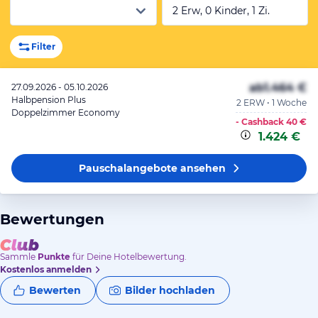
2 Erw, 0 Kinder, 1 Zi.
Filter
ab
1.464 €
27.09.2026 - 05.10.2026
Halbpension Plus
2 ERW • 1 Woche
Doppelzimmer Economy
- Cashback
40 €
1.424 €
Pauschalangebote
ansehen
Bewertungen
Sammle
Punkte
für Deine Hotelbewertung.
Kostenlos anmelden
Bewerten
Bilder hochladen