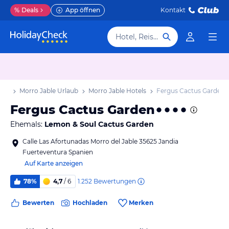
%
Deals
App öffnen
Kontakt
Hotel, Reiseziel
aub
Morro Jable Urlaub
Morro Jable Hotels
Fergus Cactus Garden
Fergus Cactus Garden
Ehemals:
Lemon & Soul Cactus Garden
Calle Las Afortunadas Morro del Jable 35625 Jandia
Fuerteventura Spanien
Auf Karte anzeigen
1.252
Bewertungen
78%
4,7
/ 6
Bewerten
Hochladen
Merken