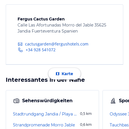
Fergus Cactus Garden
Calle Las Afortunadas Morro del Jable 35625
Jandia Fuerteventura Spanien
cactusgarden@fergushotels.com
+34 928 541072
Karte
Interessantes in der Nähe
Sehenswürdigkeiten
Spor
Stadtrundgang Jandia / Playa de Jandia
0,5
km
Odyssee 
Strandpromenade Morro Jable
0,6
km
Tauchbasi