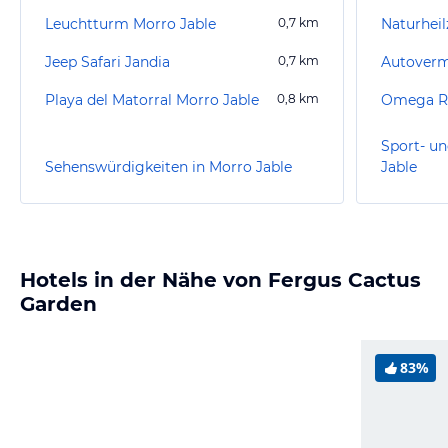
Leuchtturm Morro Jable
0,7
km
Naturhei
Jeep Safari Jandia
0,7
km
Playa del Matorral Morro Jable
0,8
km
Omega Re
Sport- un
Sehenswürdigkeiten in Morro Jable
Jable
Hotels in der Nähe von Fergus Cactus
Garden
83%