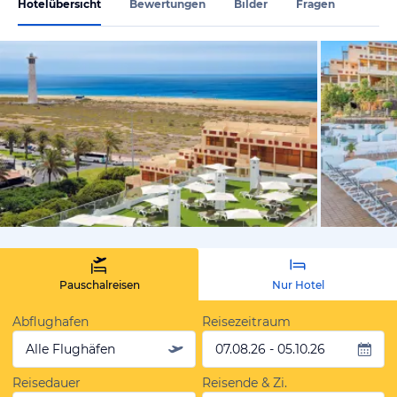
Hotelübersicht
Bewertungen
Bilder
Fragen
vom Hotelie
Pauschalreisen
Nur Hotel
Abflughafen
Reisezeitraum
Alle Flughäfen
07.08.26 - 05.10.26
Reisedauer
Reisende & Zi.