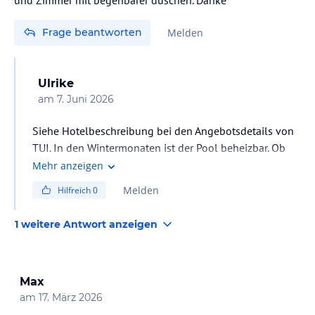
Frage beantworten
Melden
Ulrike
am
7. Juni 2026
Siehe Hotelbeschreibung bei den Angebotsdetails von
TUI. In den Wintermonaten ist der Pool beheizbar. Ob
dieser vor Ort dann tatsächlich beheizt wird, ist vom
Mehr anzeigen
Wetter abhängig. Alternativ gibt es noch einen
Melden
Hilfreich
0
beheizbaren Indoor Pool.
1 weitere Antwort anzeigen
Max
am
17. März 2026