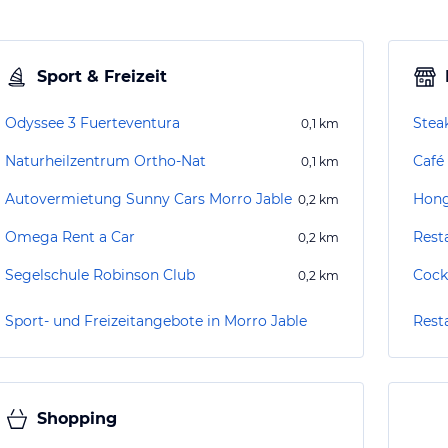
Sport & Freizeit
Odyssee 3 Fuerteventura
Stea
0,1
km
Naturheilzentrum Ortho-Nat
Café
0,1
km
Autovermietung Sunny Cars Morro Jable
Hon
0,2
km
Omega Rent a Car
Rest
0,2
km
Segelschule Robinson Club
Cock
0,2
km
Sport- und Freizeitangebote in Morro Jable
Rest
Shopping