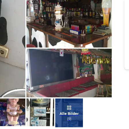
Bild melden
von Volker
Bild melden
von Volker
Alle Bilder
(
9
)