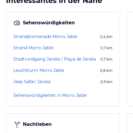
Interessantes in der Nähe
Sehenswürdigkeiten
Strandpromenade Morro Jable
0,4
km
Strand Morro Jable
0,7
km
Stadtrundgang Jandia / Playa de Jandia
0,7
km
Leuchtturm Morro Jable
0,8
km
Jeep Safari Jandia
0,9
km
Sehenswürdigkeiten in Morro Jable
Nachtleben