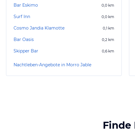
Bar Eskimo
0,0
km
Surf Inn
0,0
km
Cosmo Jandia Klamotte
0,1
km
Bar Oasis
0,2
km
Skipper Bar
0,6
km
Nachtleben-Angebote in Morro Jable
Finde