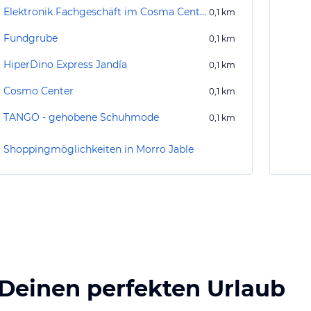
Elektronik Fachgeschäft im Cosma Center
0,1
km
Fundgrube
0,1
km
HiperDino Express Jandía
0,1
km
Cosmo Center
0,1
km
TANGO - gehobene Schuhmode
0,1
km
Shoppingmöglichkeiten in Morro Jable
 Deinen perfekten Urlaub