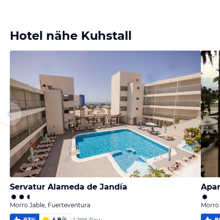
Bild
Bild
Bild
Bild
melden
melden
melden
melden
von Volker
von Volker
von Volker
von Volker
Hotel nähe Kuhstall
Servatur Alameda de Jandía
Apar
Morro Jable, Fuerteventura
Morro 
93
%
4,9
/
6
8