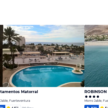
Bild
Bild
melden
melden
von Volker
von Volker
tamentos Matorral
ROBINSON 
Jable, Fuerteventura
Morro Jable, Fu
0
%
4,5
/
6
92
%
5,