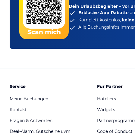
Dein Urlaubsbegleiter – vor 
Exklusive App-Rabatte
au
Komplett kostenlos,
kein
Alle Buchungsinfos immer 
Scan mich
Service
Für Partner
Meine Buchungen
Hoteliers
Kontakt
Widgets
Fragen & Antworten
Partnerprogram
Deal-Alarm, Gutscheine uvm.
Code of Conduct