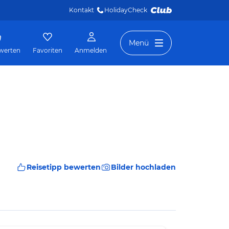
Kontakt
HolidayCheck 
Menü
werten
Favoriten
Anmelden
Reisetipp bewerten
Bilder hochladen