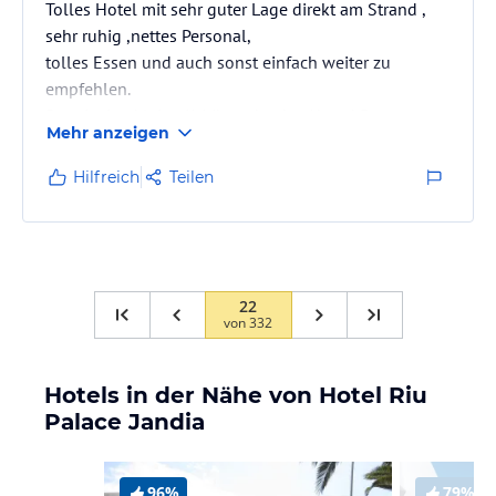
Tolles Hotel mit sehr guter Lage direkt am Strand ,
sehr ruhig ,nettes Personal,
tolles Essen und auch sonst einfach weiter zu
empfehlen.
Der einzige kleine Kritikpunkt, das Abend Programm
Mehr anzeigen
könnte etwas länger sein. Zumindest bis 23:00 Uhr
Hilfreich
Teilen
22
von
332
Hotels in der Nähe von Hotel Riu
Palace Jandia
96%
79%