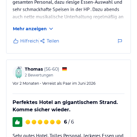
gesamten Personal, dazu riesige Essen-Auswahl und
sehr schmackhafte Speisen in der HP . Dazu abends
auch nette musikalische Unterhaltung regelmäßig an
der Poolbar.
Mehr anzeigen
Zum Strand führt nur ein Fahrstuhl, allerdings gibts
auch etliche Wege über Treppen in der Anlage, für
Hilfreich
Teilen
gehbehinderte Personen teilweise schwierig,
Thomas
(
56-60
)
2
Bewertungen
Vor 2 Monaten • Verreist als Paar im Juni 2026
Perfektes Hotel an gigantischem Strand.
Komme sicher wieder.
6
/ 6
Sehr gutes Hotel. Tolles Personal, leckeres Essen und