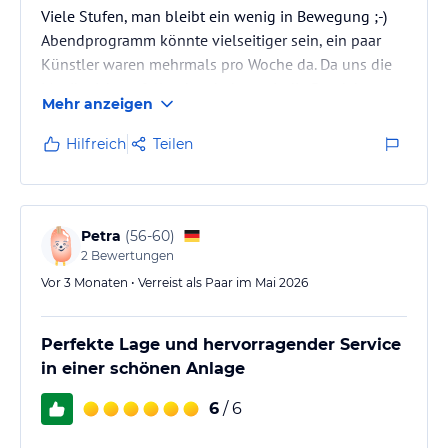
Viele Stufen, man bleibt ein wenig in Bewegung ;-)
Abendprogramm könnte vielseitiger sein, ein paar
Künstler waren mehrmals pro Woche da. Da uns die
Musik nicht gefallen hat, haben wir die Bar daher
Mehr anzeigen
Abends nicht oft besucht.
Hilfreich
Teilen
Petra
(
56-60
)
2
Bewertungen
Vor 3 Monaten • Verreist als Paar im Mai 2026
Perfekte Lage und hervorragender Service
in einer schönen Anlage
6
/ 6