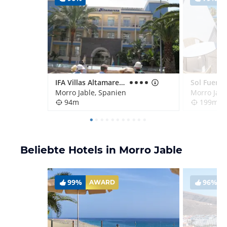
IFA Villas Altamarena
Morro Jable, Spanien
Morro Jabl
94m
199m
Beliebte Hotels in Morro Jable
99%
96%
AWARD