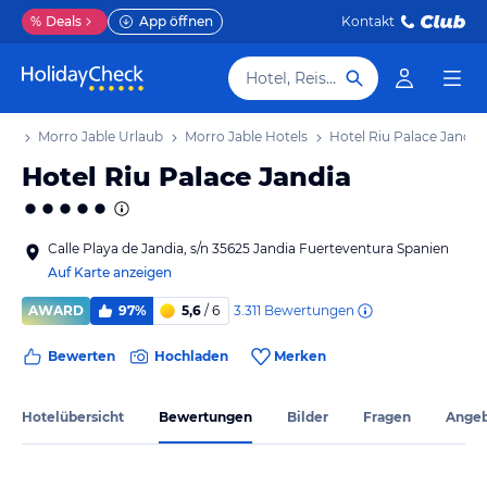
%
Deals
App öffnen
Kontakt
Hotel, Reiseziel
aub
Morro Jable Urlaub
Morro Jable Hotels
Hotel Riu Palace Jandia
Hotel Riu Palace Jandia
Calle Playa de Jandia, s/n 35625 Jandia Fuerteventura Spanien
Auf Karte anzeigen
3.311
Bewertungen
AWARD
97%
5,6
/ 6
Bewerten
Hochladen
Merken
Hotelübersicht
Bewertungen
Bilder
Fragen
Ange