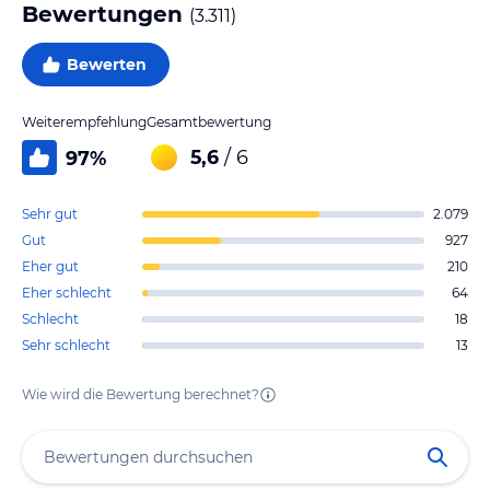
Bewertungen
(
3.311
)
Bewerten
Weiterempfehlung
Gesamtbewertung
5,6
/ 6
97
%
Sehr gut
2.079
Gut
927
Eher gut
210
Eher schlecht
64
Schlecht
18
Sehr schlecht
13
Wie wird die Bewertung berechnet?