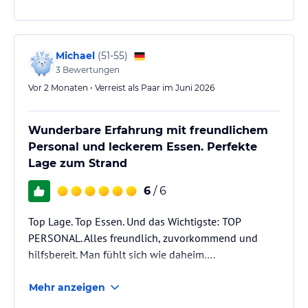
Das Essen war ebenfalls hervorragend.
Die Liegen zum Sonnen waren ausreichend
dimensioniert, so dass man immer einen Platz
gefunden hat.
Michael
(
51-55
)
Es gab naturgemäß viele Stufen, da das Hotel…
3
Bewertungen
Vor 2 Monaten • Verreist als Paar im Juni 2026
Wunderbare Erfahrung mit freundlichem
Personal und leckerem Essen. Perfekte
Lage zum Strand
6
/ 6
Top Lage. Top Essen. Und das Wichtigste: TOP
PERSONAL. Alles freundlich, zuvorkommend und
hilfsbereit. Man fühlt sich wie daheim….
Mehr anzeigen