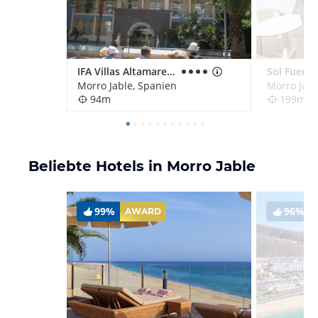
IFA Villas Altamarena
Morro Jable, Spanien
Morro Jabl
94m
199m
Beliebte Hotels in Morro Jable
99%
96%
AWARD