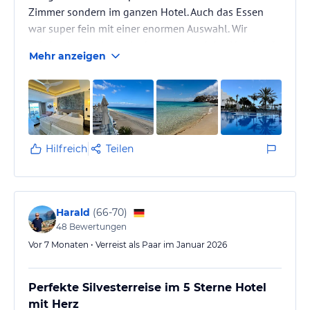
Zimmer sondern im ganzen Hotel. Auch das Essen
war super fein mit einer enormen Auswahl. Wir
würden jederzeit wieder kommen und das Hotel auf
Mehr anzeigen
jedenfall weiterempfehlen.
Hilfreich
Teilen
Harald
(
66-70
)
48
Bewertungen
Vor 7 Monaten • Verreist als Paar im Januar 2026
Perfekte Silvesterreise im 5 Sterne Hotel
mit Herz