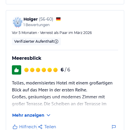
Holger
(
56-60
)
1
Bewertungen
Vor 5 Monaten • Verreist als Paar im März 2026
Verifizierter Aufenthalt
Meeresblick
6
/ 6
Tolles, modernisiertes Hotel mit einem großartigen
Blick auf das Meer in der ersten Reihe.
Großes, geräumiges und modernes Zimmer mit
großer Terrasse. Die Scheiben an der Terrasse im
Zimmer sowie an den Liegen am Pool haben vor dem
Mehr anzeigen
Wind geschützt und ließen den Blick auf das Meer
überall zu. Das fanden wir besonders gut gelöst.
Hilfreich
Teilen