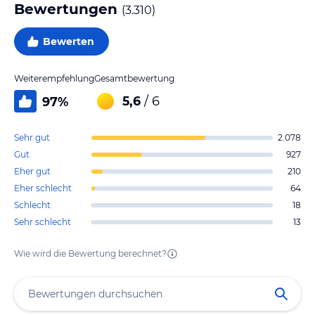
Bewertungen
(
3.310
)
Bewerten
Weiterempfehlung
Gesamtbewertung
5,6
/ 6
97
%
Sehr gut
2.078
Gut
927
Eher gut
210
Eher schlecht
64
Schlecht
18
Sehr schlecht
13
Wie wird die Bewertung berechnet?