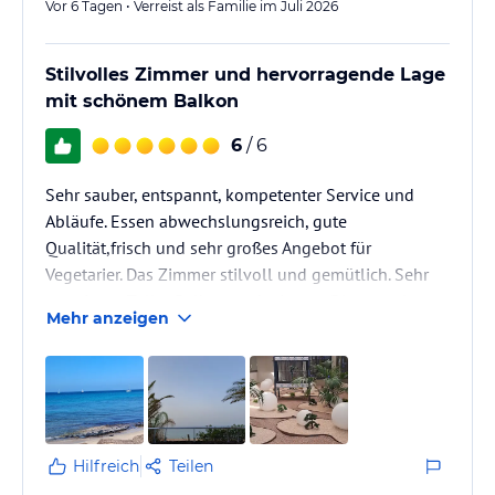
Vor 6 Tagen • Verreist als Familie im Juli 2026
Stilvolles Zimmer und hervorragende Lage
mit schönem Balkon
6
/ 6
Sehr sauber, entspannt, kompetenter Service und
Abläufe. Essen abwechslungsreich, gute
Qualität,frisch und sehr großes Angebot für
Vegetarier. Das Zimmer stilvoll und gemütlich. Sehr
gute Lage. Toller Balkon und wie von Riu gewohnt
Mehr anzeigen
super Matratzen .
Hilfreich
Teilen