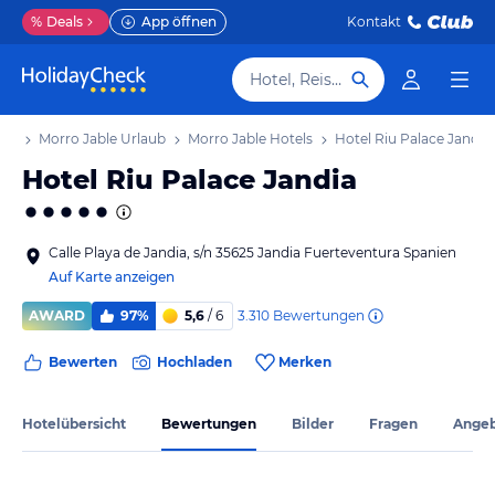
%
Deals
App öffnen
Kontakt
Hotel, Reiseziel
aub
Morro Jable Urlaub
Morro Jable Hotels
Hotel Riu Palace Jandia
Hotel Riu Palace Jandia
Calle Playa de Jandia, s/n 35625 Jandia Fuerteventura Spanien
Auf Karte anzeigen
3.310
Bewertungen
AWARD
97%
5,6
/ 6
Bewerten
Hochladen
Merken
Hotelübersicht
Bewertungen
Bilder
Fragen
Ange