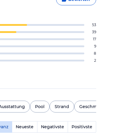
53
39
17
9
8
2
Ausstattung
Pool
Strand
Geschmack
Zimmers
vanz
Neueste
Negativste
Positivste