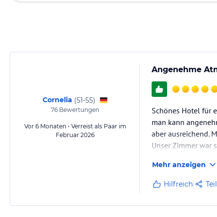
Angenehme Atm
Cornelia
(
51-55
)
Schönes Hotel für e
76
Bewertungen
man kann angenehm l
Vor 6 Monaten • Verreist als Paar im
aber ausreichend. M
Februar 2026
Unser Zimmer war s
angenehm. Die Ausw
Mehr anzeigen
Hilfreich
Tei