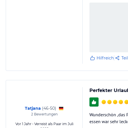
Hilfreich
Tei
Perfekter Urlau
Tatjana
(
46-50
)
Wunderschön ,das P
2
Bewertungen
essen war sehr lec
Vor 1 Jahr • Verreist als Paar im Juli