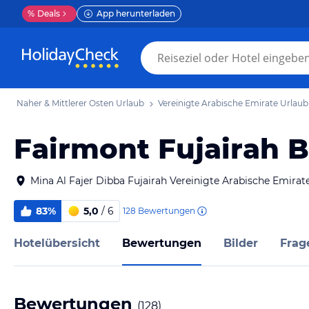
%
Deals
App herunterladen
Naher & Mittlerer Osten Urlaub
Vereinigte Arabische Emirate Urlaub
Fairmont Fujairah 
Mina Al Fajer Dibba Fujairah Vereinigte Arabische Emirat
83%
5,0
/ 6
128
Bewertungen
Hotelübersicht
Bewertungen
Bilder
Frag
Bewertungen
(
128
)