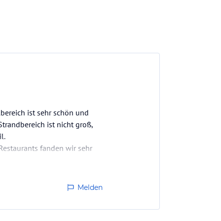
bereich ist sehr schön und
trandbereich ist nicht groß,
l.
estaurants fanden wir sehr
gt eher ruhig, daher am…
Melden