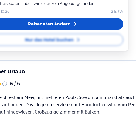
 Reisedaten haben wir leider kein Angebot gefunden.
.10.26
2
ERW
Reisedaten ändern
Nur das Hotel buchen
er Urlaub
5
/ 6
, direkt am Meer, mit mehreren Pools. Sowohl am Strand als auc
 vorhanden. Das Liegen reservieren mit Handtücher, wird vom Per
rauf hingewiesen. Großzügige Zimmer mit Balkon.