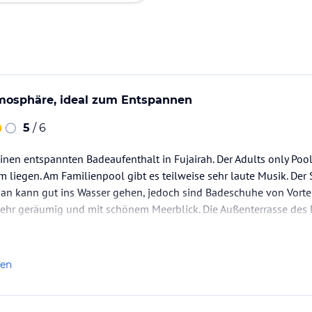
osphäre, ideal zum Entspannen
5
/ 6
inen entspannten Badeaufenthalt in Fujairah. Der Adults only Pool
iegen. Am Familienpool gibt es teilweise sehr laute Musik. Der S
an kann gut ins Wasser gehen, jedoch sind Badeschuhe von Vortei
ehr geräumig und mit schönem Meerblick. Die Außenterrasse des R
ahl beim Buffet war morgens und abends sehr gut. Das Hotel lie
len