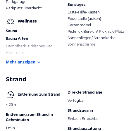
Parkgarage
Sonstiges
Parkplatz überdacht
Erste-Hilfe-Kasten
Feuerstelle (außen)
Wellness
Gartenmöbel
Sauna
Picknick Bereich/ Picknick-Platz
Sonnenliegen/ Strandkörbe
Sauna Arten
Sonnenschirme
Dampfbad/Türkisches Bad
Hammam
Mehr anzeigen
Strand
Direkte Strandlage
Entfernung zum Strand
Verfügbar
< 25 m
Strandzugang
Entfernung zum Strand in
Einfach Erreichbar
Gehminuten
1 min
Strandausstattung