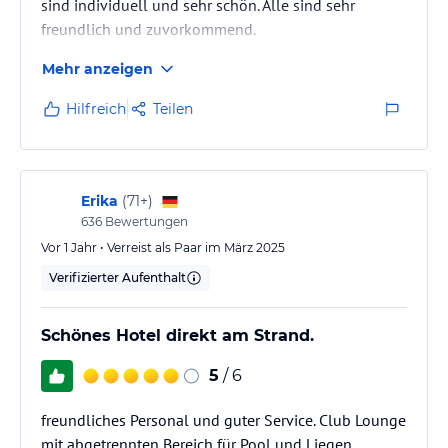
sind individuell und sehr schön. Alle sind sehr
an den täglich angebotenen Gerichten schlemmen. Das Nama
freundlich und zuvorkommend.
verfügt außerdem über eine Außenterrasse, auf der Sie einen
faszinierenden Panoramablick auf den Golf von Oman genießen
Mehr anzeigen
können. Öffnungszeiten: Frühstück: 7:00 Uhr - 11:00 Uhr;
Mittagessen: 13:00 Uhr - 16:00 Uhr; Abendessen: 18:30 Uhr -
Hilfreich
Teilen
22:30 Uhr
DRiFT Seafood Kitchen & Bar - direkt am Al Aquah Strand gelegen,
ist das DRiFT ein wunderschön gestaltetes Grillrestaurant mit
Strandbar, welches Spezialitäten auf unserem einzigartigen Josper-
Erika
(
71+
)
Grill serviert. Genießen köstliche Prime Cuts und ausgewählte
636
Bewertungen
frische Meeresfrüchte. Öffnungszeiten: Mittagessen: 13:00 Uhr -
Vor 1 Jahr • Verreist als Paar im März 2025
16:00 Uhr; Abendessen: 19:00 Uhr - 22:30 Uhr.
Verifizierter Aufenthalt
Horizon Lounge & Bar - treffen Sie sich mit Freunden oder
begrüßen Sie Geschäftspartner. Horizon, unsere Lobby Lounge und
Schönes Hotel direkt am Strand.
Bar, ist genau der richtige Ort für zwanglose Treffen. Genießen Sie
eine Auswahl erlesener Tees und Kaffees, begleitet von leckerem
5
/ 6
Gebäck und leichten Snacks in einer warmen und einladenden
Atmosphäre. Die Lobby Lounge und die Lobby Bar befinden sich in
freundliches Personal und guter Service. Club Lounge
zwei separaten, jedoch miteinander verbundenen Bereichen und
mit abgetrennten Bereich für Pool und Liegen.