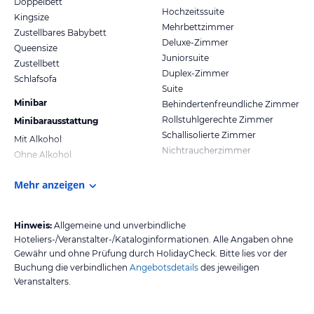
Doppelbett
Hochzeitssuite
Kingsize
Mehrbettzimmer
Zustellbares Babybett
Deluxe-Zimmer
Queensize
Juniorsuite
Zustellbett
Duplex-Zimmer
Schlafsofa
Suite
Minibar
Behindertenfreundliche Zimmer
Rollstuhlgerechte Zimmer
Minibarausstattung
Schallisolierte Zimmer
Mit Alkohol
Nichtraucherzimmer
Ohne Alkohol
Mehr anzeigen
Hinweis:
Allgemeine und unverbindliche
Hoteliers-/Veranstalter-/Kataloginformationen. Alle Angaben ohne
Gewähr und ohne Prüfung durch HolidayCheck. Bitte lies vor der
Buchung die verbindlichen
Angebotsdetails
des jeweiligen
Veranstalters.