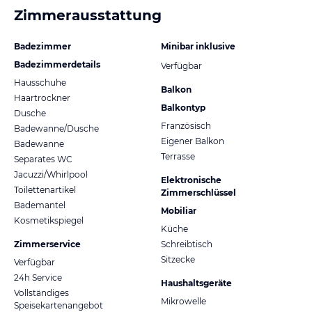
Zimmerausstattung
Badezimmer
Minibar inklusive
Badezimmerdetails
Verfügbar
Hausschuhe
Balkon
Haartrockner
Balkontyp
Dusche
Französisch
Badewanne/Dusche
Eigener Balkon
Badewanne
Terrasse
Separates WC
Jacuzzi/Whirlpool
Elektronische
Toilettenartikel
Zimmerschlüssel
Bademantel
Mobiliar
Kosmetikspiegel
Küche
Zimmerservice
Schreibtisch
Sitzecke
Verfügbar
24h Service
Haushaltsgeräte
Vollständiges
Mikrowelle
Speisekartenangebot