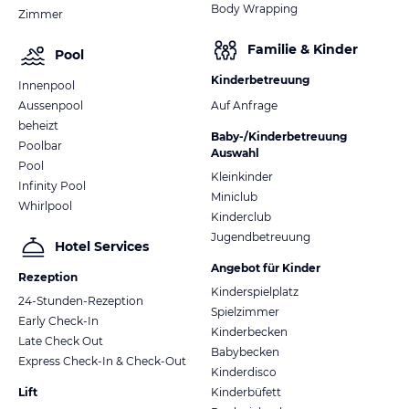
Body Wrapping
Zimmer
Familie & Kinder
Pool
Kinderbetreuung
Innenpool
Aussenpool
Auf Anfrage
beheizt
Baby-/Kinderbetreuung
Poolbar
Auswahl
Pool
Kleinkinder
Infinity Pool
Miniclub
Whirlpool
Kinderclub
Jugendbetreuung
Hotel Services
Angebot für Kinder
Rezeption
Kinderspielplatz
24-Stunden-Rezeption
Spielzimmer
Early Check-In
Kinderbecken
Late Check Out
Babybecken
Express Check-In & Check-Out
Kinderdisco
Lift
Kinderbüfett