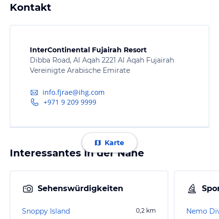
Kontakt
InterContinental Fujairah Resort
Dibba Road, Al Aqah 2221 Al Aqah Fujairah
Vereinigte Arabische Emirate
info.fjrae@ihg.com
+971 9 209 9999
Karte
Interessantes in der Nähe
Sehenswürdigkeiten
Spor
Snoppy Island
0,2
km
Nemo Div