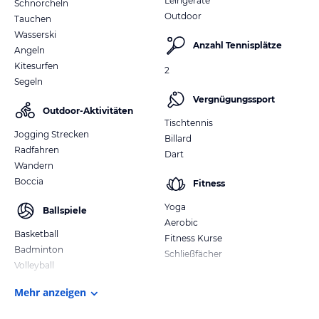
Leihgeräte
Schnorcheln
Outdoor
Tauchen
Wasserski
Anzahl Tennisplätze
Angeln
Kitesurfen
2
Segeln
Vergnügungssport
Outdoor-Aktivitäten
Tischtennis
Jogging Strecken
Billard
Radfahren
Dart
Wandern
Boccia
Fitness
Yoga
Ballspiele
Aerobic
Basketball
Fitness Kurse
Badminton
Schließfächer
Volleyball
Mehr anzeigen