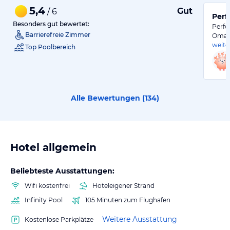
5,4
Gut
/ 6
Perf
Besonders gut bewertet:
Perfe
Barrierefreie Zimmer
Oman
weite
Top Poolbereich
Alle Bewertungen (
134
)
Hotel allgemein
Beliebteste Ausstattungen:
Wifi kostenfrei
Hoteleigener Strand
Infinity Pool
105 Minuten zum Flughafen
Weitere Ausstattung
Kostenlose Parkplätze