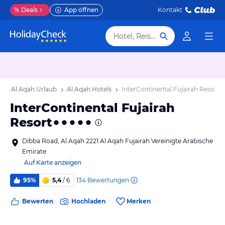
%
Deals
App öffnen
Kontakt
Hotel, Reiseziel
b
Al Aqah Urlaub
Al Aqah Hotels
InterContinental Fujairah Resort
InterContinental Fujairah
Resort
Dibba Road, Al Aqah 2221 Al Aqah Fujairah Vereinigte Arabische
Emirate
Auf Karte anzeigen
134
Bewertungen
95%
5,4
/ 6
Bewerten
Hochladen
Merken