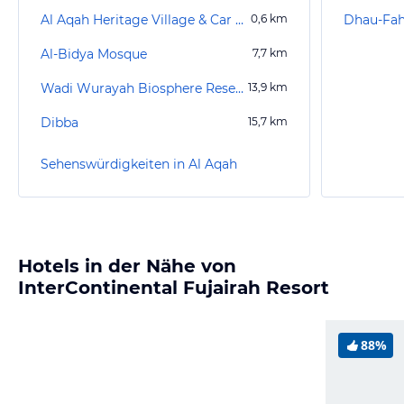
Al Aqah Heritage Village & Car Museum
0,6
km
Dhau-Fah
Al-Bidya Mosque
7,7
km
Wadi Wurayah Biosphere Reserve
13,9
km
Dibba
15,7
km
Sehenswürdigkeiten in Al Aqah
Hotels in der Nähe von
InterContinental Fujairah Resort
88%