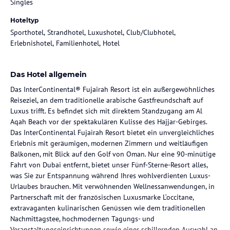
Singles
Hoteltyp
Sporthotel, Strandhotel, Luxushotel, Club/Clubhotel,
Erlebnishotel, Familienhotel, Hotel
Das Hotel allgemein
Das InterContinental® Fujairah Resort ist ein außergewöhnliches
Reiseziel, an dem traditionelle arabische Gastfreundschaft auf
Luxus trifft. Es befindet sich mit direktem Standzugang am Al
Aqah Beach vor der spektakulären Kulisse des Hajjar-Gebirges.
Das InterContinental Fujairah Resort bietet ein unvergleichliches
Erlebnis mit geräumigen, modernen Zimmern und weitläufigen
Balkonen, mit Blick auf den Golf von Oman. Nur eine 90-minütige
Fahrt von Dubai entfernt, bietet unser Fünf-Sterne-Resort alles,
was Sie zur Entspannung während Ihres wohlverdienten Luxus-
Urlaubes brauchen. Mit verwöhnenden Wellnessanwendungen, in
Partnerschaft mit der französischen Luxusmarke L‘occitane,
extravaganten kulinarischen Genüssen wie dem traditionellen
Nachmittagstee, hochmodernen Tagungs- und
Veranstaltungseinrichtungen sowie einer schillernden Auswahl an