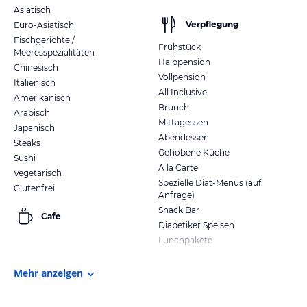
Asiatisch
Verpflegung
Euro-Asiatisch
Fischgerichte /
Frühstück
Meeresspezialitäten
Halbpension
Chinesisch
Vollpension
Italienisch
All Inclusive
Amerikanisch
Brunch
Arabisch
Mittagessen
Japanisch
Abendessen
Steaks
Gehobene Küche
Sushi
A la Carte
Vegetarisch
Spezielle Diät-Menüs (auf
Glutenfrei
Anfrage)
Snack Bar
Cafe
Diabetiker Speisen
Lunchpakete
Mehr anzeigen