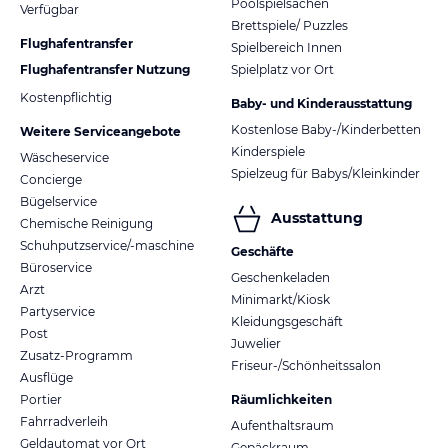
Poolspielsachen
Verfügbar
Brettspiele/ Puzzles
Flughafentransfer
Spielbereich Innen
Flughafentransfer Nutzung
Spielplatz vor Ort
Kostenpflichtig
Baby- und Kinderausstattung
Kostenlose Baby-/Kinderbetten
Weitere Serviceangebote
Kinderspiele
Wäscheservice
Spielzeug für Babys/Kleinkinder
Concierge
Bügelservice
Ausstattung
Chemische Reinigung
Schuhputzservice/-maschine
Geschäfte
Büroservice
Geschenkeladen
Arzt
Minimarkt/Kiosk
Partyservice
Kleidungsgeschäft
Post
Juwelier
Zusatz-Programm
Friseur-/Schönheitssalon
Ausflüge
Portier
Räumlichkeiten
Fahrradverleih
Aufenthaltsraum
Geldautomat vor Ort
Gepäckraum