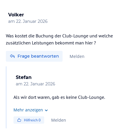
Bibliothek mit DVD-Filmen und Brettspielen.
Volker
Wassersport - eine umfangreiche Auswahl an Wassersportarten
am
22. Januar 2026
steht im Resort zur Verfügung. Einige erfordern die Unterstützung
von Motorbooten, darunter aufblasbare Schlauchbootfahrten,
Wakeboarding, Wasserski und Parasailing. Sie können auch
Was kostet die Buchung der Club-Lounge und welche
individuelle Wassersportaktivitäten wie Stand-Up-Paddeln,
zusätzlichen Leistungen bekommt man hier ?
Kajakfahren und Schnorcheln genießen.
Frage beantworten
Melden
Sonstige Einrichtungen und Services
Concierge
Valet Parking
Stefan
Transportation
am
22. Januar 2026
Business Center
Club Lounge
Als wir dort waren, gab es keine Club-Lounge.
Laundry Service
Money exchange
Mehr anzeigen
Hinweis:
Allgemeine und unverbindliche
Melden
Hilfreich
0
Hoteliers-/Veranstalter-/Kataloginformationen. Alle Angaben
ohne Gewähr und ohne Prüfung durch HolidayCheck. Bitte