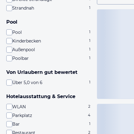
Strandnah
1
Pool
Pool
1
Kinderbecken
1
Außenpool
1
Poolbar
1
Von Urlaubern gut bewertet
Über 5,0 von 6
1
Hotelausstattung & Service
WLAN
2
Parkplatz
4
Bar
1
Restaurant
2