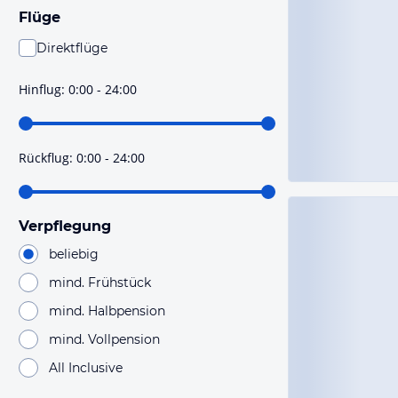
Flüge
Direktflüge
Du findest mit dieser Einstellung Flüge, die mit sehr
hoher Wahrscheinlichkeit Direktflüge sind. Bitte
Hinflug
:
0:00 - 24:00
prüfe vor der Buchung noch einmal die Flugdetails.
Rückflug
:
0:00 - 24:00
Verpflegung
beliebig
mind. Frühstück
mind. Halbpension
mind. Vollpension
All Inclusive