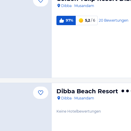
Dibba
·
Musandam
20
Bewertungen
97%
5,2
/ 6
Dibba Beach Resort
Dibba
·
Musandam
Keine Hotelbewertungen