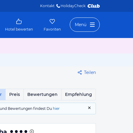
Kontakt
HolidayCheck 
Menü
Hotel bewerten
Favoriten
Teilen
r
Preis
Bewertungen
Empfehlung
gs und Bewertungen findest Du
hier
bba