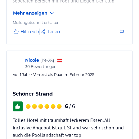
seperaten Bereich mit Pool und Liegen. Der Club
bieter eher durchschnittliche Leistungen an. Der
Mehr anzeigen
Personal im ganzen Hotel ist sehr, sehr freundlich
und hilfsbereit.
Meilengutschrift erhalten
Hilfreich
Teilen
Viele Hochzeitsfeiern. Die von indischen Gästen, die
über 3 Tage dauern, sind sehr laut und störend.
Werde zukünftig vorher anfragen. Wenn eine Indische
Hochzeit stattfindet ist dies ein no go.
Nicole
(
19-25
)
30
Bewertungen
Vor 1 Jahr • Verreist als Paar im Februar 2025
Schöner Strand
6
/ 6
Tolles Hotel mit traumhaft leckerem Essen. All
inclusive Angebot ist gut. Strand war sehr schön und
auch die Poollandschaft war top