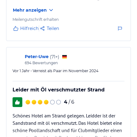
lauten Geräuschen. Würde bei zukünftigen
Mehr anzeigen
Aufenthalten nachfragen, ob in dem gebuchten
Zeitraum Hochzeiten stattfinden und dann daruaf
Meilengutschrift erhalten
verzeichten, wenn eine indische Hochzeit ansteht.
Hilfreich
Teilen
Peter-Uwe
(
71+
)
694
Bewertungen
Vor 1 Jahr • Verreist als Paar im November 2024
Leider mit Öl verschmutzter Strand
4
/ 6
Schönes Hotel am Strand gelegen. Leidder ist der
Sandstrand mit öl verschmutzt. Das Hotel bietet eine
schöne Poollandschaft und für Clubmitglieder einen