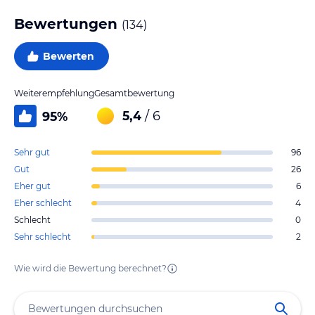
Bewertungen
(
134
)
Bewerten
Weiterempfehlung
Gesamtbewertung
5,4
/ 6
95
%
Sehr gut
96
Gut
26
Eher gut
6
Eher schlecht
4
Schlecht
0
Sehr schlecht
2
Wie wird die Bewertung berechnet?