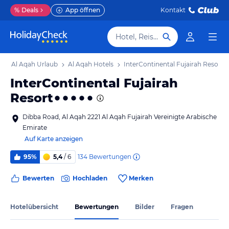
%
Deals
App öffnen
Kontakt
Hotel, Reiseziel
b
Al Aqah Urlaub
Al Aqah Hotels
InterContinental Fujairah Resort
InterContinental Fujairah
Resort
Dibba Road, Al Aqah 2221 Al Aqah Fujairah Vereinigte Arabische
Emirate
Auf Karte anzeigen
134
Bewertungen
95%
5,4
/ 6
Bewerten
Hochladen
Merken
Hotelübersicht
Bewertungen
Bilder
Fragen