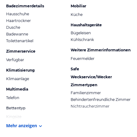
Badezimmerdetails
Mobiliar
Hausschuhe
Küche
Haartrockner
Haushaltsgeräte
Dusche
Bügeleisen
Badewanne
Kühlschrank
Toilettenartikel
Weitere Zimmerinformationen
Zimmerservice
Feuermelder
Verfügbar
Safe
Klimatisierung
Weckservice/Wecker
Klimaanlage
Zimmertypen
Multimedia
Familienzimmer
Telefon
Behindertenfreundliche Zimmer
Nichtraucherzimmer
Bettentyp
Kingsize
Mehr anzeigen