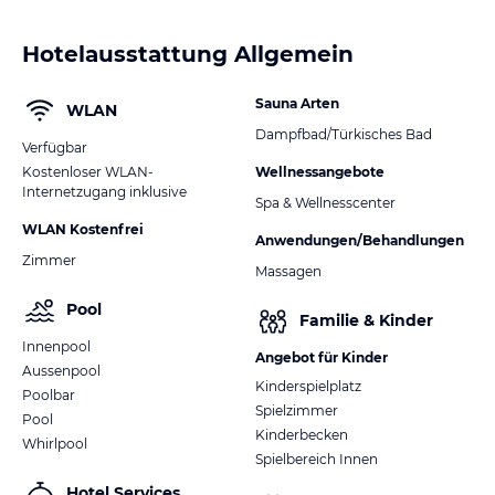
Hotelausstattung Allgemein
Sauna Arten
WLAN
Dampfbad/Türkisches Bad
Verfügbar
Kostenloser WLAN-
Wellnessangebote
Internetzugang inklusive
Spa & Wellnesscenter
WLAN Kostenfrei
Anwendungen/Behandlungen
Zimmer
Massagen
Pool
Familie & Kinder
Innenpool
Angebot für Kinder
Aussenpool
Kinderspielplatz
Poolbar
Spielzimmer
Pool
Kinderbecken
Whirlpool
Spielbereich Innen
Hotel Services