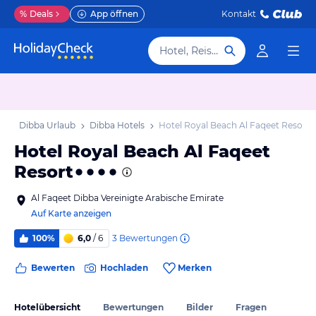
%
Deals
App öffnen
Kontakt
Hotel, Reiseziel
ub
Dibba Urlaub
Dibba Hotels
Hotel Royal Beach Al Faqeet Resort
Hotel Royal Beach Al Faqeet
Resort
Al Faqeet Dibba Vereinigte Arabische Emirate
Auf Karte anzeigen
3
Bewertungen
100%
6,0
/ 6
Bewerten
Hochladen
Merken
Hotelübersicht
Bewertungen
Bilder
Fragen