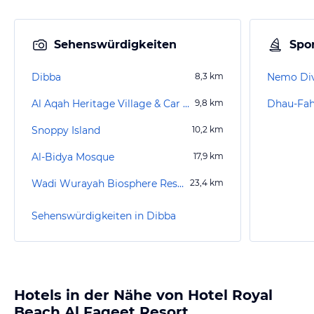
Sehenswürdigkeiten
Spor
Dibba
8,3
km
Nemo Div
Al Aqah Heritage Village & Car Museum
9,8
km
Dhau-Fah
Snoppy Island
10,2
km
Al-Bidya Mosque
17,9
km
Wadi Wurayah Biosphere Reserve
23,4
km
Sehenswürdigkeiten in Dibba
Hotels in der Nähe von Hotel Royal
Beach Al Faqeet Resort