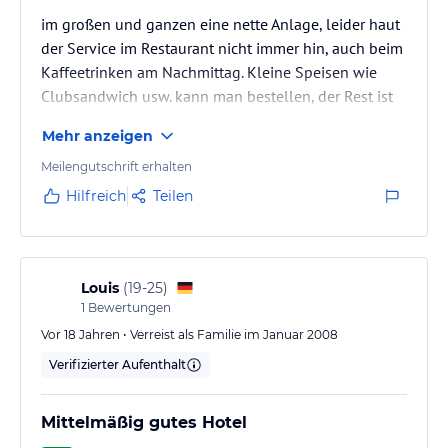
im großen und ganzen eine nette Anlage, leider haut
der Service im Restaurant nicht immer hin, auch beim
Kaffeetrinken am Nachmittag. Kleine Speisen wie
Clubsandwich usw. kann man bestellen, der Rest ist
aber nicht unbedingt empfehlenswert.
Mehr anzeigen
Tauchschule ist beim Hotel, leider kein
ausgezeichneter Service, man muss die Flaschen und
Meilengutschrift erhalten
alles Zubehör selber zum Boot tragen, keine große
Hilfreich
Teilen
Hilfsbereitschaft.
Louis
(
19-25
)
1
Bewertungen
Vor 18 Jahren • Verreist als Familie im Januar 2008
Verifizierter Aufenthalt
Mittelmäßig gutes Hotel