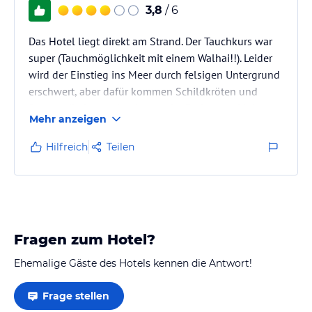
3,8
/ 6
Das Hotel liegt direkt am Strand. Der Tauchkurs war
super (Tauchmöglichkeit mit einem Walhai!!). Leider
wird der Einstieg ins Meer durch felsigen Untergrund
erschwert, aber dafür kommen Schildkröten und
fressen direkt vor den Augen der Badegäste kleine
Mehr anzeigen
Tierchen aus den Korallen. Dann kommt ewig
Sandboden. Man kann also gut schnorcheln. Viele
Hilfreich
Teilen
russische und einheimische Gäste. Viele Kinder!
Kellner etwas übereifrig und desorientiert aber nett.
Essen war ok. Für ein bisschen mehr Geld kann man
sehr gut in den…
Fragen zum Hotel?
Ehemalige Gäste des Hotels kennen die Antwort!
Frage stellen