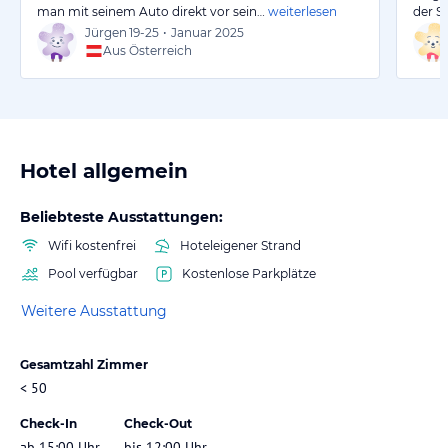
man mit seinem Auto direkt vor sein…
weiterlesen
der S
Jürgen
19-25
•
Januar 2025
Aus Österreich
Hotel allgemein
Beliebteste Ausstattungen:
Wifi kostenfrei
Hoteleigener Strand
Pool verfügbar
Kostenlose Parkplätze
Weitere Ausstattung
Gesamtzahl Zimmer
< 50
Check-In
Check-Out
ab 15:00 Uhr
bis 12:00 Uhr