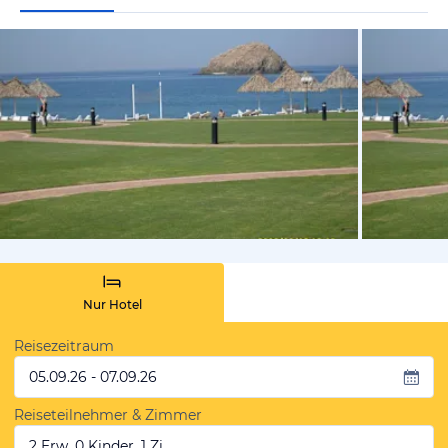
von Ulli, M
Nur Hotel
Reisezeitraum
05.09.26 - 07.09.26
Reiseteilnehmer & Zimmer
2 Erw, 0 Kinder, 1 Zi.