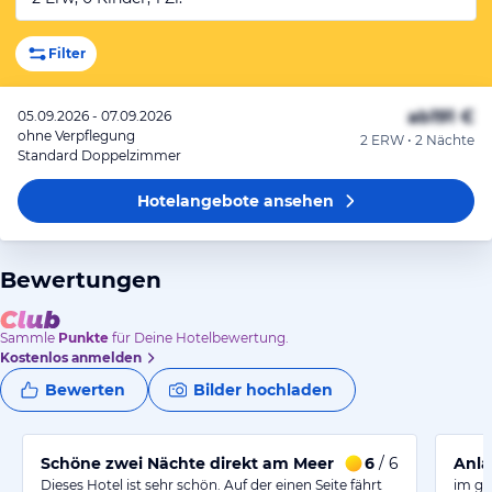
Filter
ab
191 €
05.09.2026 - 07.09.2026
ohne Verpflegung
2 ERW • 2 Nächte
Standard Doppelzimmer
Hotelangebote
ansehen
Bewertungen
Sammle
Punkte
für Deine Hotelbewertung.
Kostenlos anmelden
Bewerten
Bilder hochladen
Schöne zwei Nächte direkt am Meer
6
/ 6
Anla
Dieses Hotel ist sehr schön. Auf der einen Seite fährt
im gr