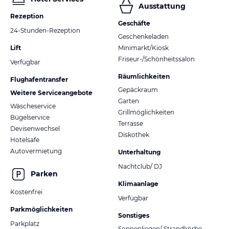
Ausstattung
Rezeption
Geschäfte
24-Stunden-Rezeption
Geschenkeladen
Lift
Minimarkt/Kiosk
Friseur-/Schönheitssalon
Verfügbar
Räumlichkeiten
Flughafentransfer
Gepäckraum
Weitere Serviceangebote
Garten
Wäscheservice
Grillmöglichkeiten
Bügelservice
Terrasse
Devisenwechsel
Diskothek
Hotelsafe
Autovermietung
Unterhaltung
Nachtclub/ DJ
Parken
Klimaanlage
Kostenfrei
Verfügbar
Parkmöglichkeiten
Sonstiges
Parkplatz
Sonnenliegen/ Strandkörbe