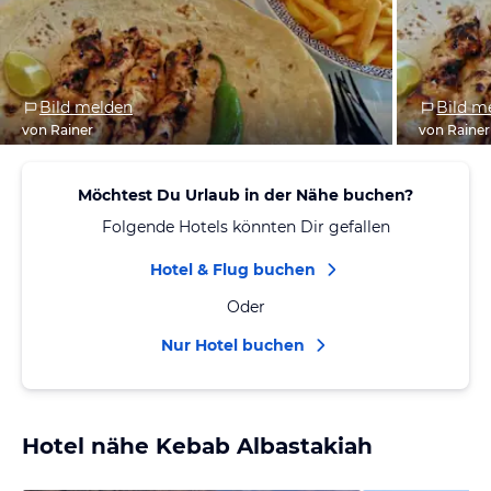
Bild melden
Bild m
von Rainer
von Rainer
Möchtest Du Urlaub in der Nähe buchen?
Folgende Hotels könnten Dir gefallen
Hotel & Flug buchen
Oder
Nur Hotel buchen
Hotel nähe Kebab Albastakiah