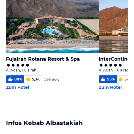
Fujairah Rotana Resort & Spa
InterContinen
Al Aqah, Fujairah
Al Aqah, Fujairah
88
%
5,3
/
6
95
%
5,4
/
6
599 Bew.
Zum Hotel
Zum Hotel
Infos Kebab Albastakiah