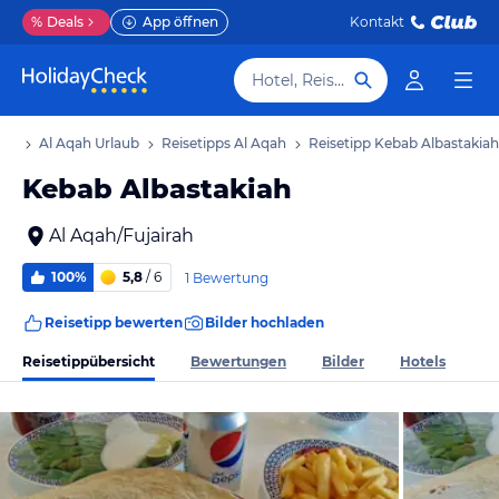
%
Deals
App öffnen
Kontakt
Hotel, Reiseziel
aub
Al Aqah Urlaub
Reisetipps Al Aqah
Reisetipp Kebab Albastakiah
Kebab Albastakiah
Al Aqah/Fujairah
100%
5,8
/ 6
1 Bewertung
Reisetipp bewerten
Bilder hochladen
Reisetippübersicht
Bewertungen
Bilder
Hotels