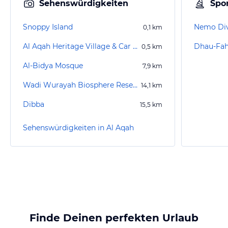
Sehenswürdigkeiten
Spor
Snoppy Island
Nemo Div
0,1
km
Al Aqah Heritage Village & Car Museum
Dhau-Fah
0,5
km
Al-Bidya Mosque
7,9
km
Wadi Wurayah Biosphere Reserve
14,1
km
Dibba
15,5
km
Sehenswürdigkeiten in Al Aqah
Finde Deinen perfekten Urlaub