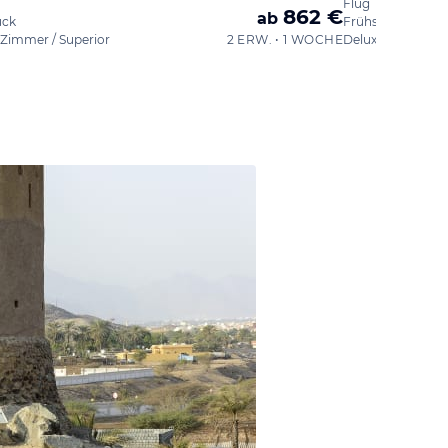
Flug
862 €
ab
ück
Frühstück
Zimmer / Superior
2 ERW. • 1 WOCHE
Deluxe-Zimmer / 