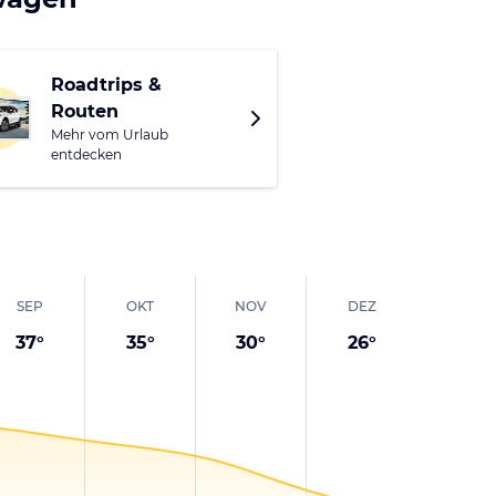
Roadtrips &
Routen
Mehr vom Urlaub
entdecken
SEP
OKT
NOV
DEZ
37
°
35
°
30
°
26
°