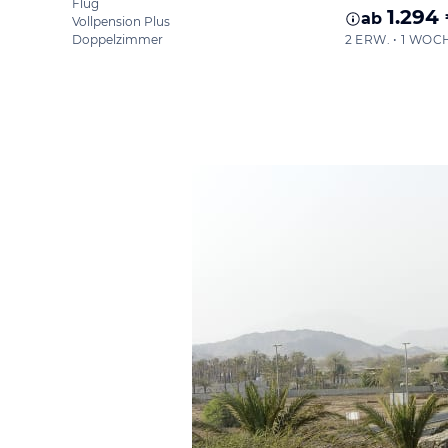
Flug
1.294
ab
Vollpension Plus
Doppelzimmer
2 ERW. • 1 WOC