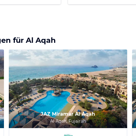
gen für
Al Aqah
JAZ Miramar Al Aqah
Al Aqah, Fujairah