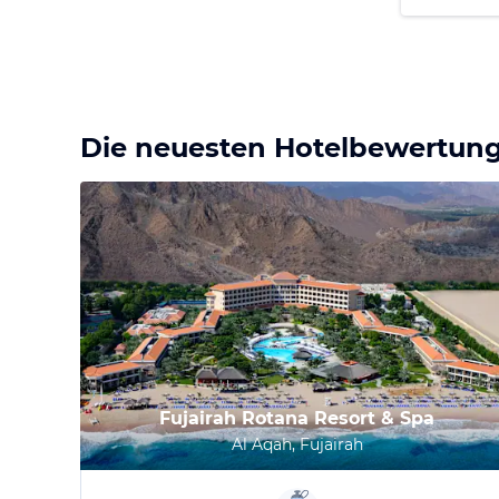
Die neuesten Hotelbewertun
Fujairah Rotana Resort & Spa
Al Aqah, Fujairah