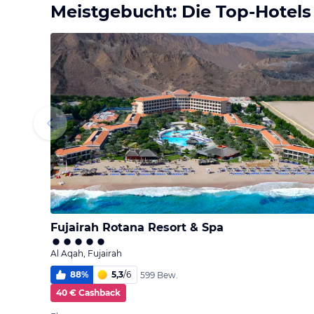
Meistgebucht: Die Top-Hotels
Fujairah Rotana Resort & Spa
Al Aqah, Fujairah
88
%
5,3
/
6
599 Bew.
40 € Cashback