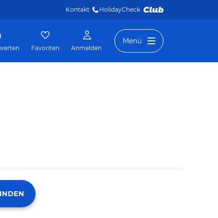
Kontakt
HolidayCheck 
Menü
werten
Favoriten
Anmelden