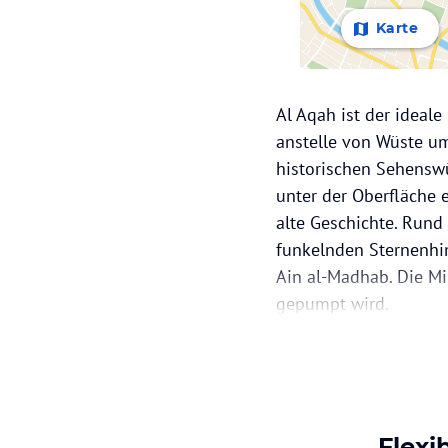
Karte
Al Aqah ist der ideal
anstelle von Wüste um
historischen Sehenswü
unter der Oberfläche 
alte Geschichte. Rund
funkelnden Sternenhi
Ain al-Madhab. Die M
gepumpt wird.
Flexi