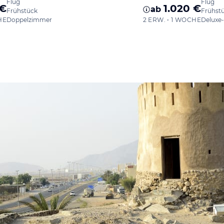
Flug
Flug
 €
1.020 €
ab
Frühstück
Frühst
HE
Doppelzimmer
2 ERW. • 1 WOCHE
Deluxe-