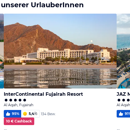
 unserer UrlauberInnen
InterContinental Fujairah Resort
JAZ 
Al Aqah, Fujairah
Al Aqah
95
%
5,4
/
6
91
134 Bew.
10 € Cashback