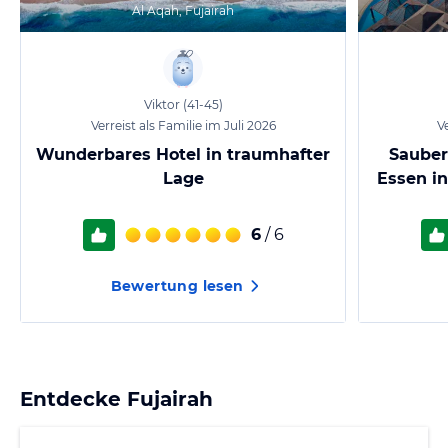
Al Aqah, Fujairah
Viktor
(41-45)
Verreist als Familie im Juli 2026
Ve
Wunderbares Hotel in traumhafter
Sauber
Lage
Essen i
6
/ 6
Bewertung lesen
Entdecke
Fujairah