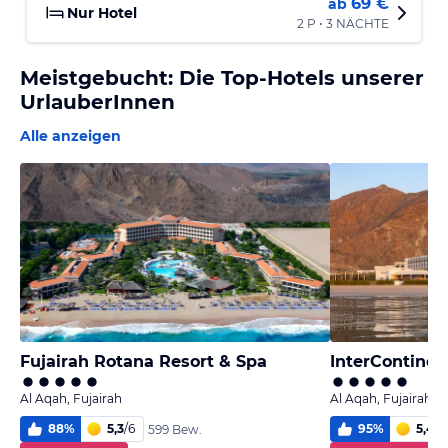
69 €
ab
Nur Hotel
2 P • 3 NÄCHTE
Meistgebucht: Die Top-Hotels unserer
UrlauberInnen
Alle anzeigen
Fujairah Rotana Resort & Spa
InterContinen
Al Aqah, Fujairah
Al Aqah, Fujairah
88
%
5,3
/
6
95
%
5,4
/
6
599 Bew.