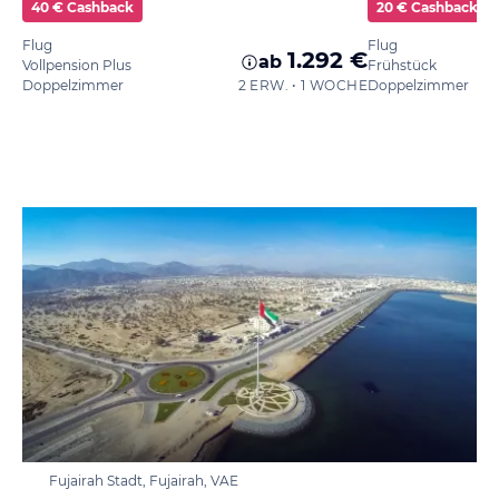
40 € Cashback
20 € Cashback
Flug
Flug
1.292 €
ab
Vollpension Plus
Frühstück
Doppelzimmer
2 ERW. • 1 WOCHE
Doppelzimmer
Fujairah Stadt, Fujairah, VAE