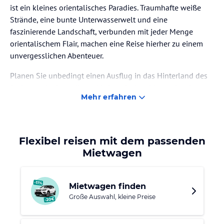
ist ein kleines orientalisches Paradies. Traumhafte weiße
Strände, eine bunte Unterwasserwelt und eine
faszinierende Landschaft, verbunden mit jeder Menge
orientalischem Flair, machen eine Reise hierher zu einem
unvergesslichen Abenteuer.
Planen Sie unbedingt einen Ausflug in das Hinterland des
Emirates ein. Das wild zerklüftete Hajagebirge mit seinen
Mehr erfahren
atemberaubenden Felswänden, schroffen Überhängen und
tiefen Schluchten bildet eine natürliche Barriere zu der
Wüstenlandschaft und eignet sich hervorragend für
Klettertouren. Feine, puderweiße Strände laden zum
Flexibel reisen mit dem passenden
Tauchen, Schnorcheln und Baden ein und beeindrucken mit
Mietwagen
ihrer einzigartigen Schönheit.
Die schwefelhaltige Quelle Al Ghanour sorgt für
Mietwagen finden
Entspannung im warmen Wasser. Machen Sie eine
Große Auswahl, kleine Preise
Wüstentour nach Bithna, einem typischen Bauerndorf im
Wadi Ham, welches malerisch am Fuße des Haja Gebirges