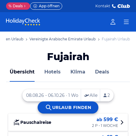
%
Deals
App öffnen
Kontakt
 Osten Urlaub
Vereinigte Arabische Emirate Urlaub
Fujairah Urlaub
Fujairah
Übersicht
Hotels
Klima
Deals
599 €
ab
Pauschalreise
2 P • 1 WOCHE