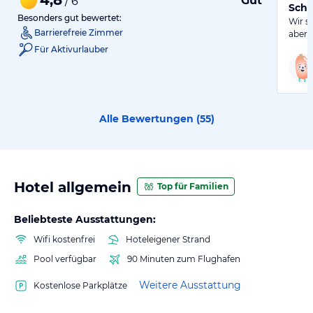
Gut
/ 6
Schö
Besonders gut bewertet:
Wir s
Barrierefreie Zimmer
aber 
Für Aktivurlauber
Alle Bewertungen (
55
)
Hotel allgemein
Top für Familien
Beliebteste Ausstattungen:
Wifi kostenfrei
Hoteleigener Strand
Pool verfügbar
90 Minuten zum Flughafen
Weitere Ausstattung
Kostenlose Parkplätze