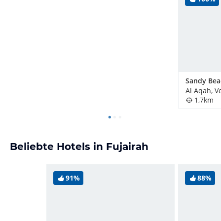
Sandy Bea
1,7km
Beliebte Hotels in Fujairah
91%
88%