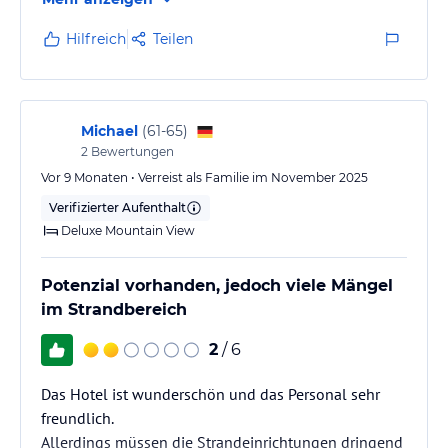
schon abgeplatz, obwohl Hotel ist relativ neu,
Verletzung Gefahr. Am Strand ein Sonnenschirm mi
Hilfreich
Teilen
Liegen muß man 5:30 früh aufstehen, 6:30 ist alles
besetzt, viele Reisende reservieren überall
Liegeplätze mit viele Handtücher, obwohl sie gar
nicht später benutzen. Kinderspielplatz…
Michael
(
61-65
)
2
Bewertungen
Vor 9 Monaten • Verreist als Familie im November 2025
Verifizierter Aufenthalt
Deluxe Mountain View
Potenzial vorhanden, jedoch viele Mängel
im Strandbereich
2
/ 6
Das Hotel ist wunderschön und das Personal sehr
freundlich.
Allerdings müssen die Strandeinrichtungen dringend