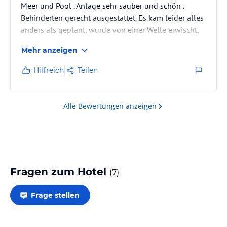
Meer und Pool . Anlage sehr sauber und schön .
Behinderten gerecht ausgestattet. Es kam leider alles
anders als geplant, wurde von einer Welle erwischt,
Bein gebrochen sofort waren erst Helfer vor Ort.
Mehr anzeigen
Beach Boy , Hotelpersonal Manager , Gäste . Haben
sich sehr rührend um mich gekümmert,mit Wasser ,
Hilfreich
Teilen
Tüchern usw . Kam auch schnell der Krankenwagen .
Als ich zurück kam habe die best mögliche
Versorgung bekommen. Ob es von hotelmager/in
Alle Bewertungen anzeigen
,Rezeption, Essens personal,…
Fragen zum Hotel
(
7
)
Frage stellen