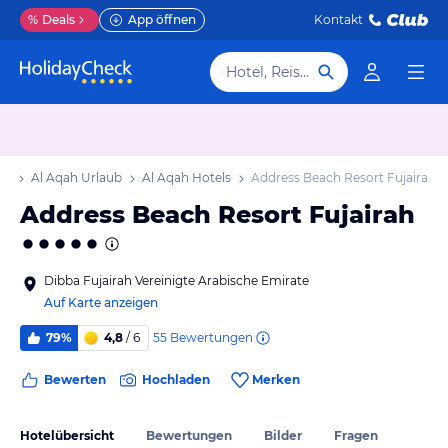
%
Deals
App öffnen
Kontakt
Hotel, Reiseziel
ub
Al Aqah Urlaub
Al Aqah Hotels
Address Beach Resort Fujairah
Address Beach Resort Fujairah
Dibba Fujairah Vereinigte Arabische Emirate
Auf Karte anzeigen
55
Bewertungen
79%
4,8
/ 6
Bewerten
Hochladen
Merken
Hotelübersicht
Bewertungen
Bilder
Fragen