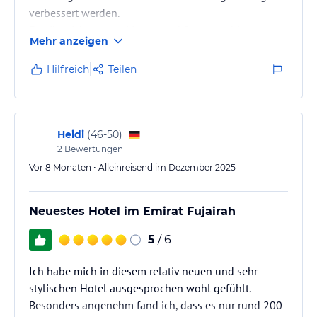
verbessert werden.
Es gibt nicht genug Liegen und Sonnenschirme,
Mehr anzeigen
sodass Gäste oft Schwierigkeiten haben, einen Platz
am Meer zu finden. Es ist unwürdig für ein 5-Sterne-
Hilfreich
Teilen
Hotel, dass die Gäste gezwungen sind, bereits um 6
Uhr morgens zum Strand zu eilen, um die Liegen zu
belegen. Das ist einfach peinlich. Zudem fehlen
Umkleidekabinen und Duschen. Es gibt nur eine
Heidi
(
46-50
)
kleine Toilette für den gesamten Strand- und…
2
Bewertungen
Vor 8 Monaten • Alleinreisend im Dezember 2025
Neuestes Hotel im Emirat Fujairah
5
/ 6
Ich habe mich in diesem relativ neuen und sehr
stylischen Hotel ausgesprochen wohl gefühlt.
Besonders angenehm fand ich, dass es nur rund 200