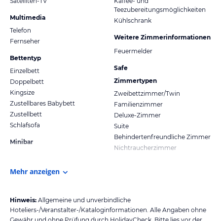
Satelliten-TV
Kaffee- und
Teezubereitungsmöglichkeiten
Multimedia
Kühlschrank
Telefon
Weitere Zimmerinformationen
Fernseher
Feuermelder
Bettentyp
Safe
Einzelbett
Zimmertypen
Doppelbett
Kingsize
Zweibettzimmer/Twin
Zustellbares Babybett
Familienzimmer
Zustellbett
Deluxe-Zimmer
Schlafsofa
Suite
Behindertenfreundliche Zimmer
Minibar
Nichtraucherzimmer
Mehr anzeigen
Hinweis:
Allgemeine und unverbindliche
Hoteliers-/Veranstalter-/Kataloginformationen. Alle Angaben ohne
Gewähr und ohne Prüfung durch HolidayCheck. Bitte lies vor der