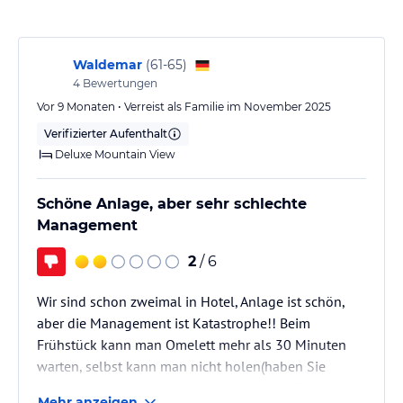
Massage-Anwendungen. Für Kinder wird ein abwechslungsreiches
Unterhaltungsprogramm angeboten.
Hinweis:
Verfasst von HolidayCheck mit Hilfe von KI. Alle
Waldemar
(
61-65
)
Angaben ohne Gewähr. Bitte lies vor der Buchung die
4
Bewertungen
verbindlichen
Angebotsdetails
des jeweiligen Veranstalters.
Vor 9 Monaten • Verreist als Familie im November 2025
Verifizierter Aufenthalt
Deluxe Mountain View
Schöne Anlage, aber sehr schlechte
Management
2
/ 6
Wir sind schon zweimal in Hotel, Anlage ist schön,
aber die Management ist Katastrophe!! Beim
Frühstück kann man Omelett mehr als 30 Minuten
warten, selbst kann man nicht holen(haben Sie
abgeschaft) nur bestellen. In alle Pool die Fliesen
Mehr anzeigen