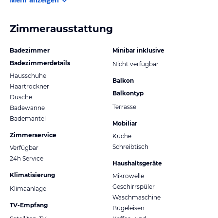
Zimmerausstattung
Badezimmer
Minibar inklusive
Badezimmerdetails
Nicht verfügbar
Hausschuhe
Balkon
Haartrockner
Balkontyp
Dusche
Terrasse
Badewanne
Bademantel
Mobiliar
Zimmerservice
Küche
Schreibtisch
Verfügbar
24h Service
Haushaltsgeräte
Klimatisierung
Mikrowelle
Geschirrspüler
Klimaanlage
Waschmaschine
TV-Empfang
Bügeleisen