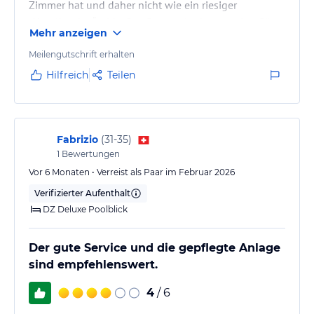
Zimmer hat und daher nicht wie ein riesiger
„Hotelbunker“ wirkt. Das Personal erkennt seine Gäste
Mehr anzeigen
wieder, was eine persönliche und sehr warme
Atmosphäre schafft.
Meilengutschrift erhalten
Hilfreich
Teilen
Hervorheben möchte ich vor allem den
Housekeeping-Service. Es scheint fast eine interne
Challenge zu sein, die Gäste glücklich zu machen –
und die Zimmer sind wirklich außergewöhnlich
Fabrizio
(
31-35
)
1
Bewertungen
sauber. Meine beiden Room Boys,…
Vor 6 Monaten • Verreist als Paar im Februar 2026
Verifizierter Aufenthalt
DZ Deluxe Poolblick
Der gute Service und die gepflegte Anlage
sind empfehlenswert.
4
/ 6