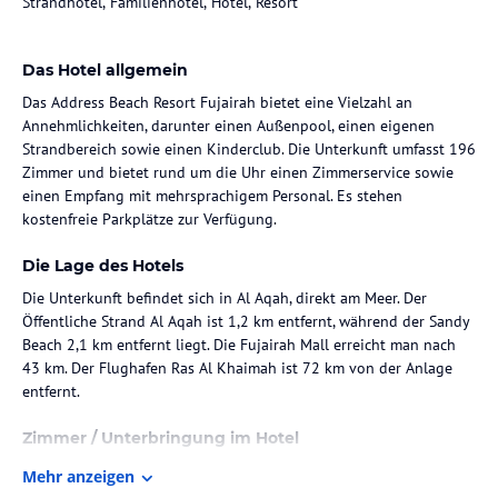
Strandhotel, Familienhotel, Hotel, Resort
Das Hotel allgemein
Das Address Beach Resort Fujairah bietet eine Vielzahl an
Annehmlichkeiten, darunter einen Außenpool, einen eigenen
Strandbereich sowie einen Kinderclub. Die Unterkunft umfasst 196
Zimmer und bietet rund um die Uhr einen Zimmerservice sowie
einen Empfang mit mehrsprachigem Personal. Es stehen
kostenfreie Parkplätze zur Verfügung.
Die Lage des Hotels
Die Unterkunft befindet sich in Al Aqah, direkt am Meer. Der
Öffentliche Strand Al Aqah ist 1,2 km entfernt, während der Sandy
Beach 2,1 km entfernt liegt. Die Fujairah Mall erreicht man nach
43 km. Der Flughafen Ras Al Khaimah ist 72 km von der Anlage
entfernt.
Zimmer / Unterbringung im Hotel
Die Zimmer im Address Beach Resort Fujairah sind mit
Mehr anzeigen
Klimaanlage, einem eigenen Badezimmer, einem