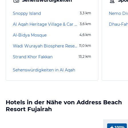
Sehenswürdigkeiten
Spor
Snoppy Island
3,3
km
Nemo Div
Al Aqah Heritage Village & Car Museum
3,6
km
Dhau-Fah
Al-Bidya Mosque
4,6
km
Wadi Wurayah Biosphere Reserve
11,0
km
Strand Khor Fakkan
13,2
km
Sehenswürdigkeiten in Al Aqah
Hotels in der Nähe von Address Beach
Resort Fujairah
100%