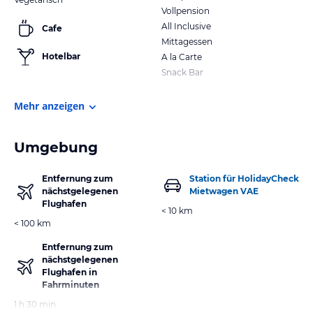
Vollpension
All Inclusive
Cafe
Mittagessen
Hotelbar
A la Carte
Snack Bar
Mehr anzeigen
Umgebung
Entfernung zum
Station für HolidayCheck
nächstgelegenen
Mietwagen VAE
Flughafen
< 10 km
< 100 km
Entfernung zum
nächstgelegenen
Flughafen in
Fahrminuten
1 h 30 min