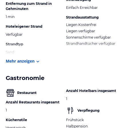
Entfernung zum Strand in
Einfach Erreichbar
Gehminuten
1 min
Strandausstattung
Liegen Kostenfrei
Hoteleigener Strand
Liegen verfügbar
Verfügbar
Sonnenschirme verfügbar
Strandhandtücher verfügbar
Strandtyp
Sand
Mehr anzeigen
Gastronomie
Anzahl Hotelbars insgesamt
Restaurant
1
Anzahl Restaurants insgesamt
1
Verpflegung
Küchenstile
Frühstück
Halbpension
Vegetarisch