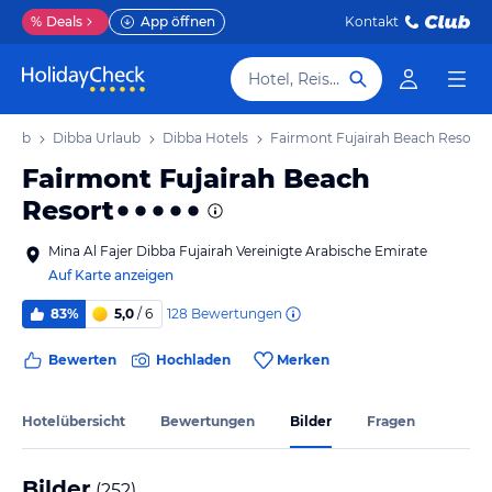
%
Deals
App öffnen
Kontakt
Hotel, Reiseziel
rlaub
Dibba Urlaub
Dibba Hotels
Fairmont Fujairah Beach Resort
Fairmont Fujairah Beach
Resort
Mina Al Fajer Dibba Fujairah Vereinigte Arabische Emirate
Auf Karte anzeigen
128
Bewertungen
83%
5,0
/ 6
Bewerten
Hochladen
Merken
Hotelübersicht
Bewertungen
Bilder
Fragen
Bilder
(
252
)