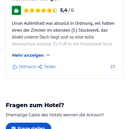
5,4
/ 6
Unser Aufenthalt war absolut in Ordnung, wir hatten
eines der Zimmer im obersten (3.) Stockwerk, das
direkt unterm Dach liegt und so eine tolle
Atmosphäre erzeugt. Zu Fuß in die Innenstadt ist es
noch ok zu laufen. Positiv: kostenloser,
Mehr anzeigen
abgeschlossener Parkplatz.
Meine Empfehlung: Dieses Hotel schimpft sich selbst
Hilfreich
Teilen
Luxushotel. Bitte dann aber das schöne Holz in den
Zimmern polieren, das wirkt schon mitgenommen.
Würde man dann noch die Bettsachen erneuern, dann
ist Luxus ok. Bettwäsche war schon verwaschen und
ein…
Fragen zum Hotel?
Ehemalige Gäste des Hotels kennen die Antwort!
Frage stellen