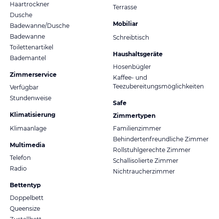
Haartrockner
Terrasse
Dusche
Mobiliar
Badewanne/Dusche
Badewanne
Schreibtisch
Toilettenartikel
Haushaltsgeräte
Bademantel
Hosenbügler
Zimmerservice
Kaffee- und
Teezubereitungsmöglichkeiten
Verfügbar
Stundenweise
Safe
Klimatisierung
Zimmertypen
Klimaanlage
Familienzimmer
Behindertenfreundliche Zimmer
Multimedia
Rollstuhlgerechte Zimmer
Telefon
Schallisolierte Zimmer
Radio
Nichtraucherzimmer
Bettentyp
Doppelbett
Queensize