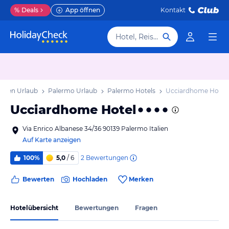
%
Deals
App öffnen
Kontakt
Hotel, Reiseziel
izilien Urlaub
Palermo Urlaub
Palermo Hotels
Ucciardhome Hotel
Ucciardhome Hotel
Via Enrico Albanese 34/36 90139 Palermo Italien
Auf Karte anzeigen
2
Bewertungen
100%
5,0
/ 6
Bewerten
Hochladen
Merken
Hotelübersicht
Bewertungen
Fragen