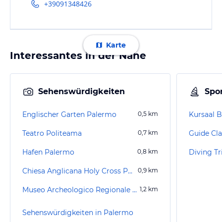
+39091348426
Karte
Interessantes in der Nähe
Sehenswürdigkeiten
Spor
Englischer Garten Palermo
0,5
km
Kursaal 
Teatro Politeama
0,7
km
Guide Cl
Hafen Palermo
0,8
km
Diving T
Chiesa Anglicana Holy Cross Palermo
0,9
km
Museo Archeologico Regionale Antonino Salinas
1,2
km
Sehenswürdigkeiten in Palermo