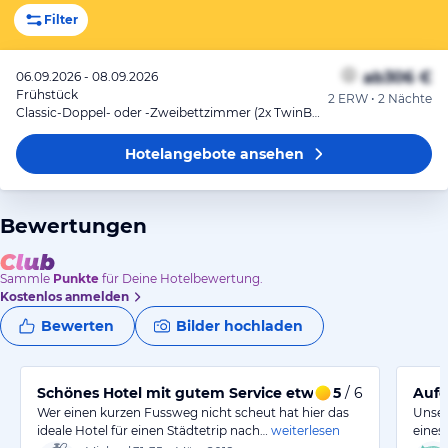
Filter
ab
306 €
06.09.2026 - 08.09.2026
Frühstück
2 ERW • 2 Nächte
Classic-Doppel- oder -Zweibettzimmer (2x TwinBed)
Hotelangebote
ansehen
Bewertungen
Sammle
Punkte
für Deine Hotelbewertung.
Kostenlos anmelden
Bewerten
Bilder hochladen
Schönes Hotel mit gutem Service etwas abgelegen
5
/ 6
Aufe
Wer einen kurzen Fussweg nicht scheut hat hier das
Unser
ideale Hotel für einen Städtetrip nach…
weiterlesen
eines