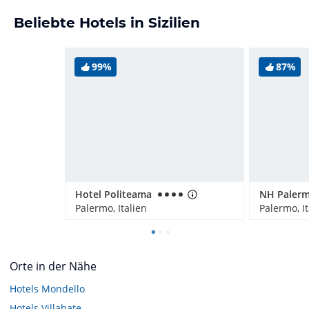
Beliebte Hotels in Sizilien
99%
87%
Hotel Politeama
NH Paler
Palermo, Italien
Palermo, It
Orte in der Nähe
Hotels
Mondello
Hotels
Villabate