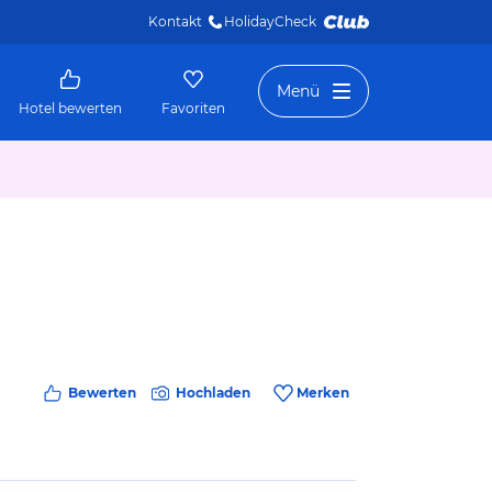
Kontakt
HolidayCheck 
Menü
Hotel bewerten
Favoriten
Bewerten
Hochladen
Merken