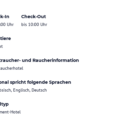
k-In
Check-Out
:00 Uhr
bis 10:00 Uhr
tiere
bt
traucher- und Raucherinformation
raucherhotel
onal spricht folgende Sprachen
ösisch, Englisch, Deutsch
ltyp
ment-Hotel