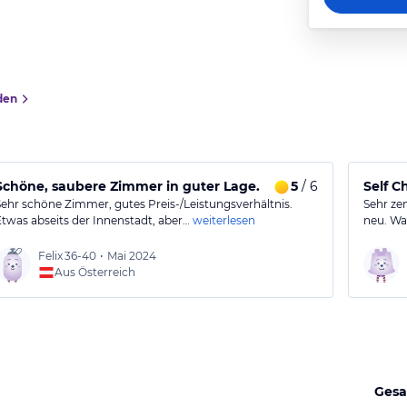
den
Schöne, saubere Zimmer in guter Lage.
5
/ 6
Self C
Sehr schöne Zimmer, gutes Preis-/Leistungsverhältnis.
Sehr zen
Etwas abseits der Innenstadt, aber…
weiterlesen
neu. Wa
Felix
36-40
•
Mai 2024
Aus Österreich
Gesa