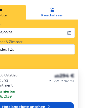
Hotel
Pauschalreisen
m
06.09.26
mer & Zimmer
der, 1 Zi.
294 €
 06.09.2026
ab
egung
2 ERW • 2 Nächte
artment
ornierbar
6, 21:59
Hotelangebote
ansehen