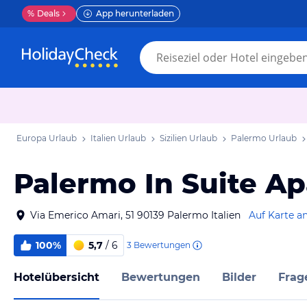
%
Deals
App herunterladen
Europa Urlaub
Italien Urlaub
Sizilien Urlaub
Palermo Urlaub
Palermo In Suite Ap
Via Emerico Amari, 51 90139 Palermo Italien
Auf Karte a
100%
5,7
/ 6
3
Bewertungen
Hotelübersicht
Bewertungen
Bilder
Frag