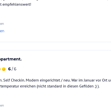
ut empfehlenswert!
ten
len
ppartment.
6
/ 6
. Self Checkin. Modern eingerichtet / neu. War im Januar vor Ort un
peratur erreichen (nicht standard in diesen Gefilden ;) ).
ten