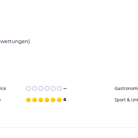
in köstliches Frühstück. Sie können zwischen
ten Sie Ihren Tag mit einer leckeren Mahlzeit,
wertungen)
ste. Sie können im Fitnessstudio trainieren
nbiking sind beliebte Aktivitäten in der
ice
--
Gastronom
ohne Gewähr. Bitte lies vor der Buchung die
e
6
Sport & Un