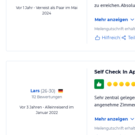
zu erreichen. Absol
Vor 1 Jahr • Verreist als Paar im Mai
2024
Mehr anzeigen
Meilengutschrift erhal
Hilfreich
Tei
Self Check In A
Lars
(
26-30
)
Sehr zentral gelegen
112
Bewertungen
angenehme Zimmertem
Vor 3 Jahren • Alleinreisend im
Januar 2022
Mehr anzeigen
Meilengutschrift erhal