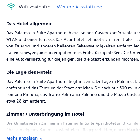
Wifi kostenfrei
Weitere Ausstattung
Das Hotel allgemein
Das Palermo In Suite Aparthotel bietet seinen Gästen komfortable und
WLAN und einer Terrasse. Das Aparthotel befindet sich in zentraler 
von Palermo und anderen beliebten Sehenswürdigkeiten entfernt. Jed
italienisches, veganes oder glutenfreies Frühstück genießen. Die Unte
eine Autovermietung für diejenigen, die die Stadt erkunden möchten.
Die Lage des Hotels
Das Palermo In Suite Aparthotel liegt in zentraler Lage in Palermo. D
entfernt und das Zentrum der Stadt erreichen Sie nach nur 300 m. In 
Fontana Pretoria, das Teatro Politeama Palermo und die Piazza Castel
etwa 28 km entfernt.
Zimmer / Unterbringung im Hotel
Die klimatisierten Zimmer im Palermo In Suite Aparthotel sind komfor
über ein eigenes Bad mit kostenfreien Pflegeprodukten, einem Haartr
gehören auch ein Flachbild-TV, eine Minibar, ein Kühlschrank, eine K
Mehr anzeigen