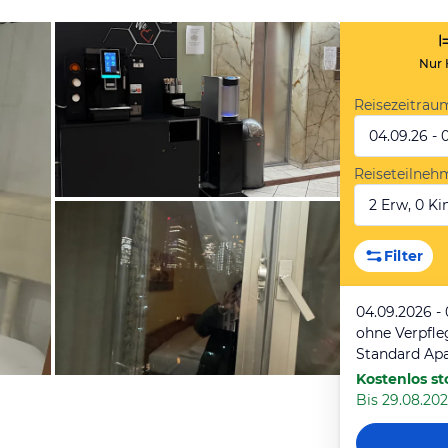
Nur 
Reisezeitrau
04.09.26 - 
Reiseteilneh
2 Erw, 0 Kin
von Nat, Februar 2025
Filter
04.09.2026 -
ohne Verpfl
Standard Ap
Kostenlos st
Bis 29.08.202
von Nat, Februar 2025