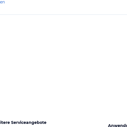
len
itere Serviceangebote
Anwend