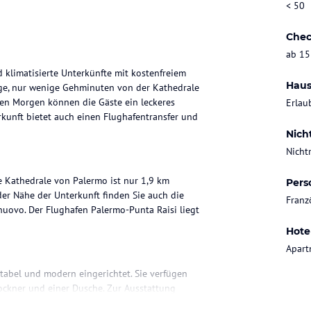
< 50
Chec
ab 15
 klimatisierte Unterkünfte mit kostenfreiem
Haus
Lage, nur wenige Gehminuten von der Kathedrale
en Morgen können die Gäste ein leckeres
Erlau
rkunft bietet auch einen Flughafentransfer und
Nich
Nicht
ie Kathedrale von Palermo ist nur 1,9 km
Pers
der Nähe der Unterkunft finden Sie auch die
Franz
nuovo. Der Flughafen Palermo-Punta Raisi liegt
Hote
Apart
tabel und modern eingerichtet. Sie verfügen
ockner und einer Dusche. Zur Ausstattung
affeemaschine und ein Wasserkocher. Kostenloses