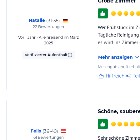
Große Zimmer
Natalie
(
31-35
)
Wer Frühstück im Z
22
Bewertungen
Tägliche Reinigung
Vor 1 Jahr • Alleinreisend im März
es wird ins Zimmer g
2025
Verifizierter Aufenthalt
Mehr anzeigen
Meilengutschrift erhal
Hilfreich
Tei
Schöne, saubere
Felix
(
36-40
)
Sehr schöne Zimmer,
61
Bewertungen