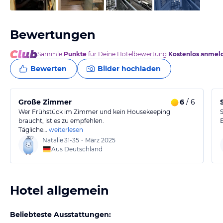
Bewertungen
Sammle
Punkte
für Deine Hotelbewertung.
Kostenlos anmel
Bewerten
Bilder hochladen
Große Zimmer
6
/ 6
Wer Frühstück im Zimmer und kein Housekeeping
braucht, ist es zu empfehlen.
Tägliche…
weiterlesen
Natalie
31-35
•
März 2025
Aus Deutschland
Hotel allgemein
Beliebteste Ausstattungen: