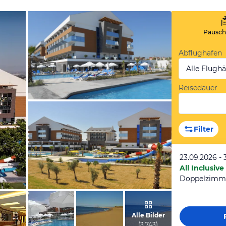
Pauscha
Abflughafen
Alle Flugh
Reisedauer
von Melanie & Jürgen, Juli 2013
Filter
23.09.2026 - 
All Inclusive
Doppelzimm
vom Hotelier, Juli 2013
Alle Bilder
(
3.743
)