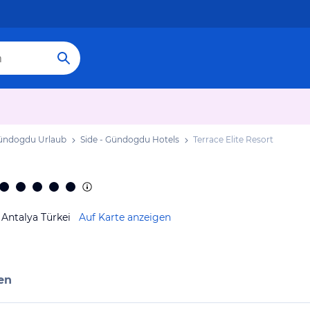
Gündogdu Urlaub
Side - Gündogdu Hotels
Terrace Elite Resort
Antalya Türkei
Auf Karte anzeigen
en