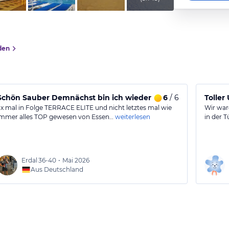
den
Schön Sauber Demnächst bin ich wieder da🫶🏼
6
/ 6
Toller
3x mal in Folge TERRACE ELITE und nicht letztes mal wie
Wir war
immer alles TOP gewesen von Essen…
weiterlesen
in der T
Erdal
36-40
•
Mai 2026
Aus Deutschland