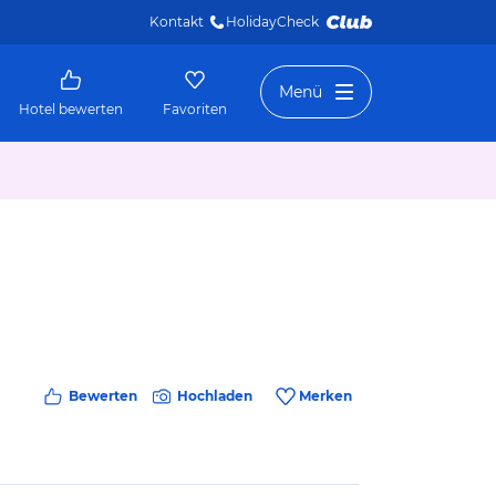
Kontakt
HolidayCheck 
Menü
Hotel bewerten
Favoriten
Bewerten
Hochladen
Merken