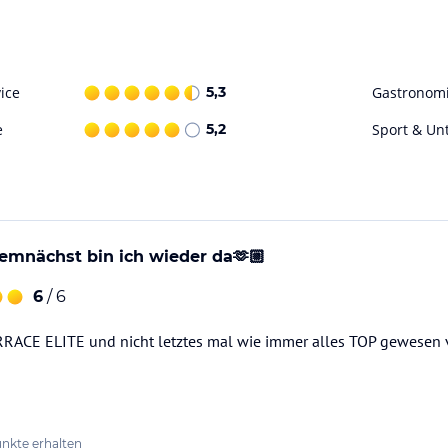
in Fitnessraum mit verschiedenen
ohne Gewähr. Bitte lies vor der Buchung die
ice
5,3
Gastronom
e
5,2
Sport & Un
emnächst bin ich wieder da🫶🏼
6
/ 6
RRACE ELITE und nicht letztes mal wie immer alles TOP gewesen 
nkte erhalten