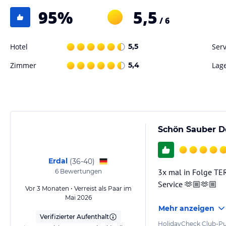
Tretbootverleih, die meist durch Fremdanbieter angeboten werden. E
95
%
5,5
Trainingsmöglichkeiten ist ebenfalls verfügbar.
/ 6
Hinweis:
Verfasst von HolidayCheck mit Hilfe von KI. Alle Angaben 
Hotel
5,5
Serv
verbindlichen
Angebotsdetails
des jeweiligen Veranstalters.
Zimmer
5,4
Lag
Schön Sauber D
Erdal
(
36-40
)
3x mal in Folge TE
6
Bewertungen
Service 🫶🏼🫶🏼
Vor 3 Monaten • Verreist als Paar im
Mai 2026
Mehr anzeigen
Verifizierter Aufenthalt
HolidayCheck Club-Pu