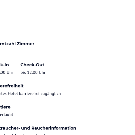
mtzahl Zimmer
k-In
Check-Out
:00 Uhr
bis 12:00 Uhr
erefreiheit
tes Hotel barrierefrei zugänglich
tiere
 erlaubt
traucher- und Raucherinformation