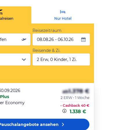
lreisen
Nur Hotel
Reisezeitraum
äfen
08.08.26 - 06.10.26
Reisende & Zi.
2 Erw, 0 Kinder, 1 Zi.
1.378 €
30.09.2026
ab
 Plus
2 ERW • 1 Woche
er Economy
- Cashback
40 €
1.338 €
Pauschalangebote
ansehen