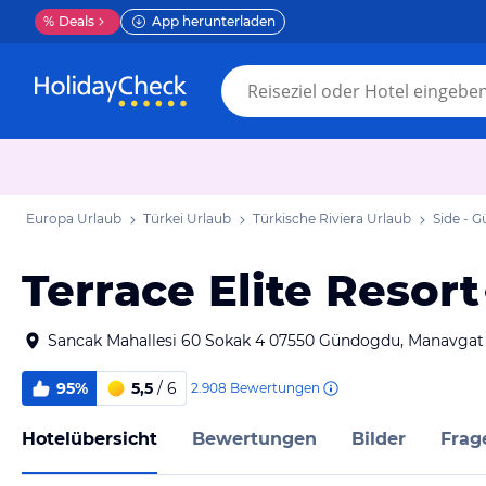
%
Deals
App herunterladen
Europa Urlaub
Türkei Urlaub
Türkische Riviera Urlaub
Side - 
Terrace Elite Resort
Sancak Mahallesi 60 Sokak 4 07550 Gündogdu, Manavgat 
95%
5,5
/ 6
2.908
Bewertungen
Hotelübersicht
Bewertungen
Bilder
Frag