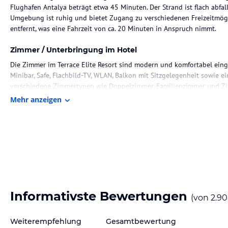
Flughafen Antalya beträgt etwa 45 Minuten. Der Strand ist flach abfa
Umgebung ist ruhig und bietet Zugang zu verschiedenen Freizeitmögl
entfernt, was eine Fahrzeit von ca. 20 Minuten in Anspruch nimmt.
Zimmer / Unterbringung im Hotel
Die Zimmer im Terrace Elite Resort sind modern und komfortabel einge
Minibar, Safe, Flachbild-TV, WLAN, Balkon mit Sitzgelegenheit sowie 
verschiedene Zimmertypen wie Doppelzimmer, Familienzimmer und Zim
ansprechenden Design mit Laminatboden ausgestattet.
Mehr anzeigen
Gastronomie im Hotel
Das Hotel bietet ein All-Inclusive-Angebot mit einer Vielzahl von Ve
Frühstück, Langschläferfrühstück, Mittag- und Abendessen sowie Sna
Verfügung, darunter das Hauptrestaurant mit Buffet und zwei Speziali
alkoholische und nationale alkoholische Getränke sind im All-Inclus
Bars im Hotel erhältlich.
Informativste Bewertungen
Sport und Unterhaltung
(von
2.9
Im Hotel können Gäste Tischtennis und Darts spielen. Darüber hinau
Weiterempfehlung
Gesamtbewertung
sowie saisonale Wassersportangebote wie Windsurfen, Katamaran, Kanu