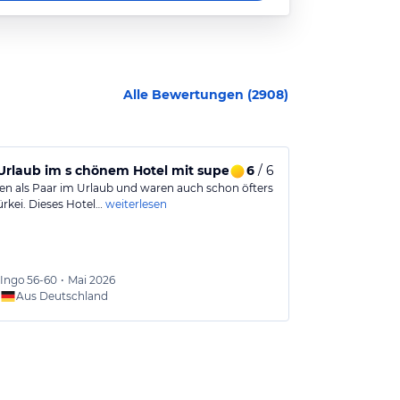
Alle Bewertungen (
2908
)
 Urlaub im s chönem Hotel mit super Lage für Ausflüge.
6
/ 6
Sehr schöne 
en als Paar im Urlaub und waren auch schon öfters
Tolle Anlage! 
ürkei. Dieses Hotel…
weiterlesen
entspannten Ur
Ingo
56-60
•
Mai 2026
Serkan
Aus Deutschland
Aus