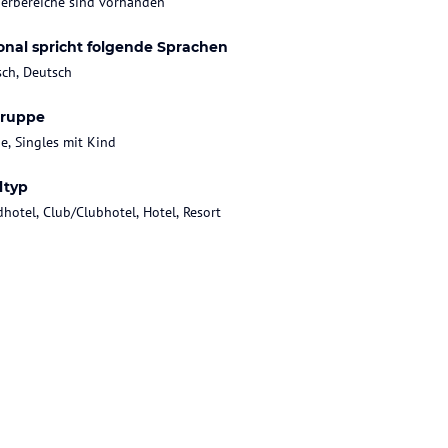
erbereiche sind vorhanden
onal spricht folgende Sprachen
sch, Deutsch
gruppe
ie, Singles mit Kind
ltyp
dhotel, Club/Clubhotel, Hotel, Resort