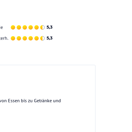
ie
5,3
terh.
5,3
von Essen bis zu Getränke und