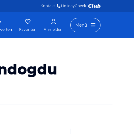
Kontakt
HolidayCheck 
Menü
werten
Favoriten
Anmelden
ündogdu