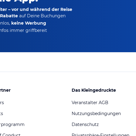
ter – vor und während der Reise
-Rabatte
auf Deine Buchungen
nlos,
keine Werbung
nfos immer griffbereit
rtner
Das Kleingedruckte
rs
Veranstalter AGB
ts
Nutzungsbedingungen
erprogramm
Datenschutz
f Conduct
Privatsphäre-Einstellungen