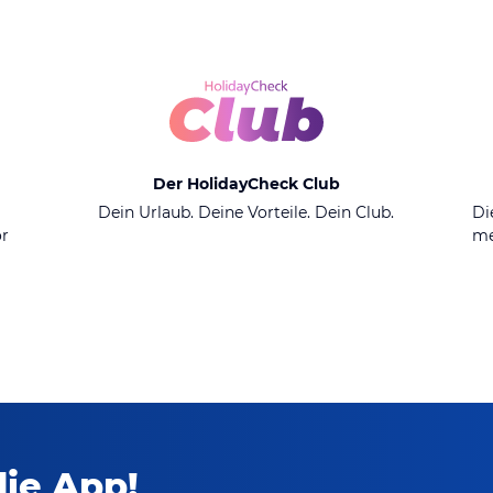
Der HolidayCheck Club
n
Dein Urlaub. Deine Vorteile. Dein Club.
Di
or
me
die App!