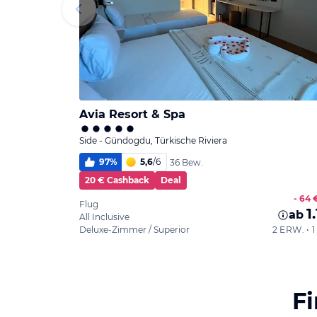
Avia Resort & Spa
Side - Gündogdu, Türkische Riviera
97
%
5,6
/
6
36 Bew.
20 € Cashback
Deal
- 64 
Flug
1
ab
All Inclusive
Deluxe-Zimmer / Superior
2 ERW. •
F