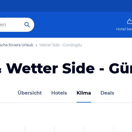
Hotel be
sche Riviera Urlaub
Wetter Side - Gündogdu
& Wetter Side - G
Übersicht
Hotels
Klima
Deals