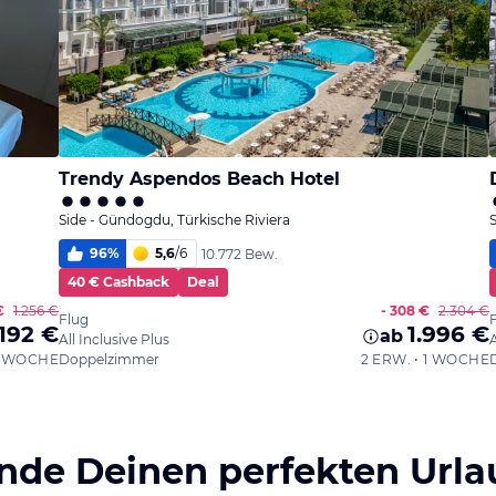
Trendy Aspendos Beach Hotel
Side - Gündogdu, Türkische Riviera
96
%
5,6
/
6
10.772 Bew.
40 € Cashback
Deal
€
1.256 €
- 308 €
2.304 €
Flug
.192 €
1.996 €
ab
All Inclusive Plus
A
 1 WOCHE
Doppelzimmer
2 ERW. • 1 WOCHE
inde Deinen perfekten Urla