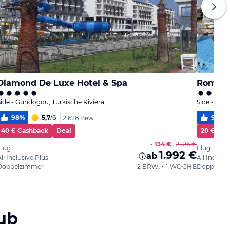
Diamond De Luxe Hotel & Spa
Roma Be
Side - Gündogdu, Türkische Riviera
Side - Gün
98
%
5,7
/
6
94
%
2.626 Bew.
40 € Cashback
Deal
20 € Cas
- 134 €
2.126 €
Flug
Flug
1.992 €
ab
ll Inclusive Plus
All Inclusi
Doppelzimmer
2 ERW. • 1 WOCHE
Doppelzi
ub