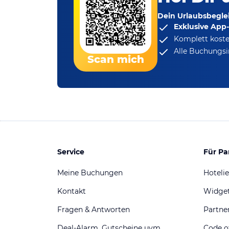
Dein Urlaubsbeglei
Exklusive App
Komplett koste
Alle Buchungsi
Scan mich
Service
Für Pa
Meine Buchungen
Hotelie
Kontakt
Widge
Fragen & Antworten
Partn
Deal-Alarm, Gutscheine uvm.
Code o