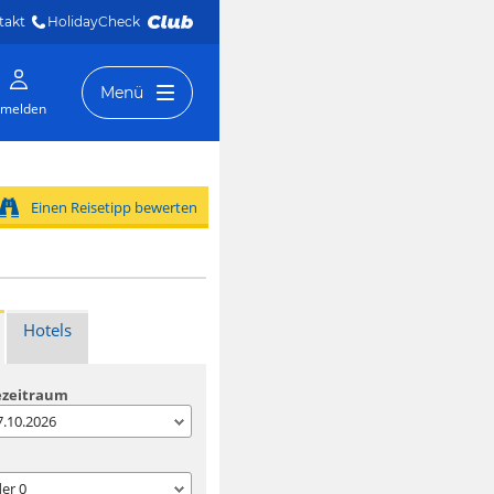
takt
HolidayCheck 
Menü
melden
Einen Reisetipp bewerten
Hotels
ezeitraum
07.10.2026
der
0