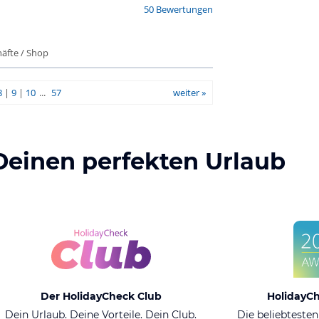
50 Bewertungen
äfte / Shop
8
|
9
|
10
...
57
weiter »
Deinen perfekten Urlaub
Der HolidayCheck Club
HolidayC
Dein Urlaub. Deine Vorteile. Dein Club.
Die beliebtesten