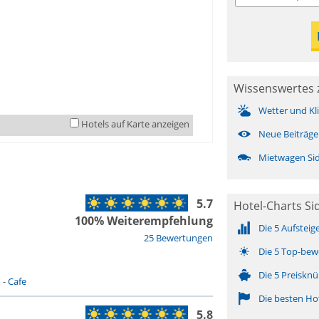
Wissenswertes 
Wetter und Kl
Hotels auf Karte anzeigen
Neue Beiträge
Mietwagen Si
5.7
Hotel-Charts S
100% Weiterempfehlung
Die 5 Aufsteig
25 Bewertungen
Die 5 Top-bew
Die 5 Preisknü
n
-
Cafe
Die besten Ho
5.8