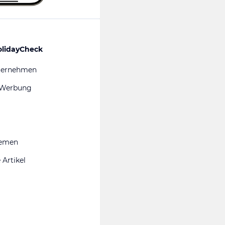
olidayCheck
ternehmen
 Werbung
hemen
 Artikel