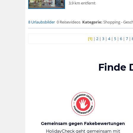
3,9 km entfernt
8 Urlaubsbilder
0 Reisevideos
Kategorie:
Shopping - Gesch
[1]
|
2
|
3
|
4
|
5
|
6
|
7
|
Finde 
Gemeinsam gegen Fakebewertungen
HolidayCheck geht gemeinsam mit