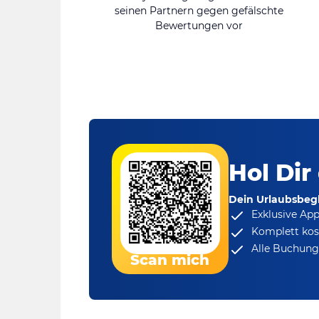
seinen Partnern gegen gefälschte
Bewertungen vor
Hol Dir
Dein Urlaubsbegl
Exklusive Ap
Komplett kos
Alle Buchungs
Scan mich