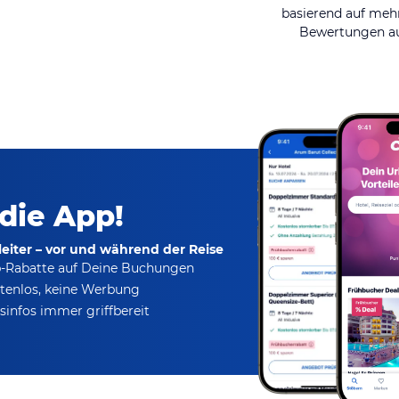
basierend auf mehr
Bewertungen au
 die App!
eiter – vor und während der Reise
p-Rabatte
auf Deine Buchungen
tenlos,
keine Werbung
infos immer griffbereit