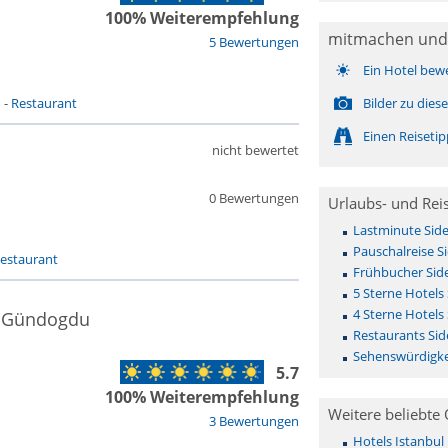
100% Weiterempfehlung
mitmachen und
5 Bewertungen
Ein Hotel bew
n
-
Restaurant
Bilder zu die
Einen Reiseti
nicht bewertet
0 Bewertungen
Urlaubs- und Rei
Lastminute Sid
Pauschalreise S
estaurant
Frühbucher Sid
5 Sterne Hotels
4 Sterne Hotels
 - Gündogdu
Restaurants Si
Sehenswürdigke
5.7
100% Weiterempfehlung
Weitere beliebte 
3 Bewertungen
Hotels Istanbul