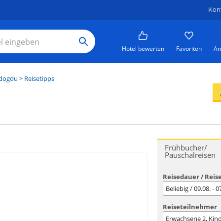
Kon
Hotel bewerten
Favoriten
An
ndogdu
> Reisetipps
Frühbucher/
Pauschalreisen
Reisedauer / Reis
Beliebig / 09.08. - 
Reiseteilnehmer
Erwachsene
2
, Kin