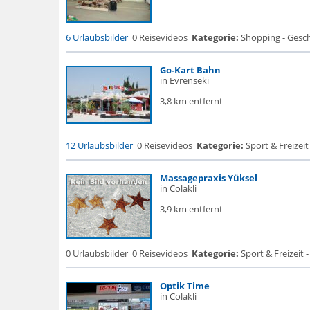
6 Urlaubsbilder
0 Reisevideos
Kategorie:
Shopping - Gesch
Go-Kart Bahn
in Evrenseki
3,8 km entfernt
12 Urlaubsbilder
0 Reisevideos
Kategorie:
Sport & Freizeit
Massagepraxis Yüksel
in Colakli
3,9 km entfernt
0 Urlaubsbilder
0 Reisevideos
Kategorie:
Sport & Freizeit - 
Optik Time
in Colakli