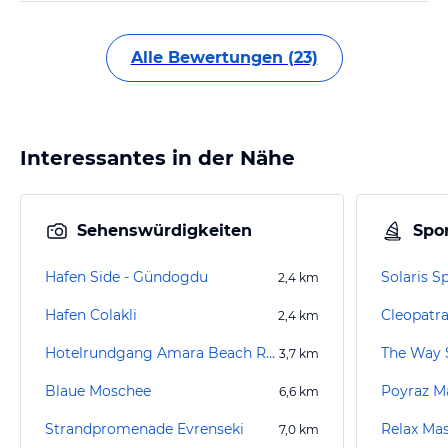
Alle Bewertungen (23)
Interessantes in der Nähe
Sehenswürdigkeiten
Spor
Hafen Side - Gündogdu
2,4
km
Hafen Colakli
Cleopatra
2,4
km
Hotelrundgang Amara Beach Resort (existiert nicht mehr)
The Way 
3,7
km
Blaue Moschee
Poyraz M
6,6
km
Strandpromenade Evrenseki
Relax Ma
7,0
km