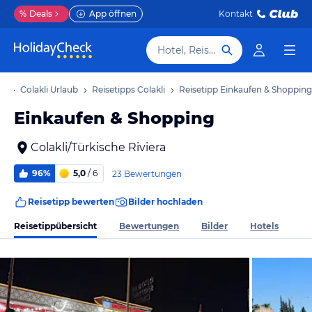
%
Deals
App öffnen
Kontakt
Hotel, Reiseziel
ub
Colakli Urlaub
Reisetipps Colakli
Reisetipp Einkaufen & Shopping
Einkaufen & Shopping
Colakli/Türkische Riviera
96%
5,0
/ 6
23 Bewertungen
Reisetipp bewerten
Bilder hochladen
Reisetippübersicht
Bewertungen
Bilder
Hotels