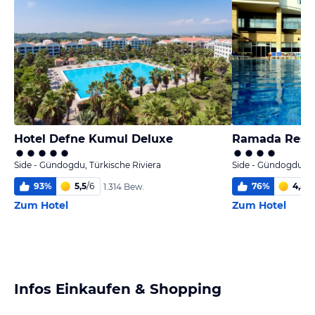
Hotel Defne Kumul Deluxe
Ramada Reso
Side - Gündogdu, Türkische Riviera
Side - Gündogdu, Tü
93
%
5,5
/
6
76
%
4,5
/
6
1.314 Bew.
Zum Hotel
Zum Hotel
Infos Einkaufen & Shopping