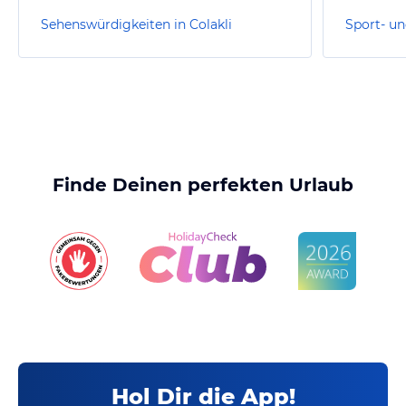
Sehenswürdigkeiten in Colakli
Sport- un
Finde Deinen perfekten Urlaub
Hol Dir die App!