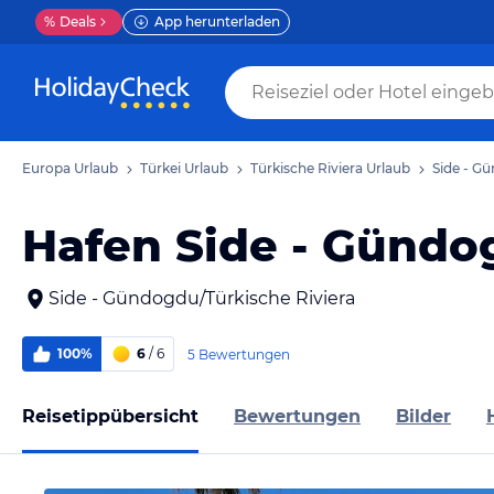
%
Deals
App herunterladen
Europa Urlaub
Türkei Urlaub
Türkische Riviera Urlaub
Side - G
Hafen Side - Gündo
Side - Gündogdu/Türkische Riviera
100%
6
/ 6
5 Bewertungen
Reisetippübersicht
Bewertungen
Bilder