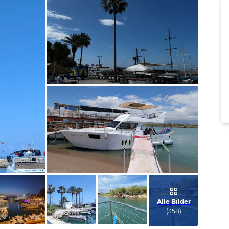
Bild melden
von Linda
Bild melden
von Linda
Alle Bilder
(
358
)