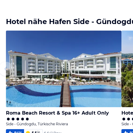
Bild
Bild
Bild
Bild
melden
melden
melden
melden
von Heyko
von Annette
von Lars
von Lars
Hotel nähe Hafen Side - Gündogd
Roma Beach Resort & Spa 16+ Adult Only
Hote
Side - Gündogdu, Türkische Riviera
Side -
94
%
5,5
/
6
9