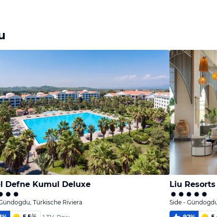
Bild
Bild
Bild
melden
melden
melden
von Ermanico
von Axel
von Andreas
u
l Defne Kumul Deluxe
Liu Resorts
 Gündogdu, Türkische Riviera
Side - Gündogdu
3
%
5,5
/
6
92
%
5,