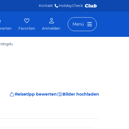
Kontakt
HolidayCheck 
Menü
werten
Favoriten
Anmelden
Gündogdu
Reisetipp bewerten
Bilder hochladen