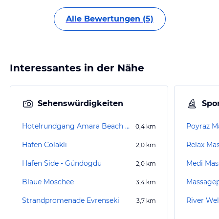
Alle Bewertungen (5)
Interessantes in der Nähe
Sehenswürdigkeiten
Spor
Hotelrundgang Amara Beach Resort (existiert nicht mehr)
Poyraz M
0,4
km
Hafen Colakli
Relax Ma
2,0
km
Hafen Side - Gündogdu
Medi Mas
2,0
km
Blaue Moschee
Massagep
3,4
km
Strandpromenade Evrenseki
River Wel
3,7
km