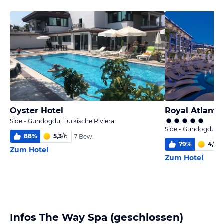
Oyster Hotel
Royal Atlantis
Side - Gündogdu, Türkische Riviera
Side - Gündogdu, Tü
88
%
5,3
/
6
7 Bew.
79
%
4,7
/
6
Zum Hotel
Zum Hotel
Infos The Way Spa (geschlossen)