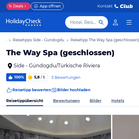
%
Deals
App öffnen
Kontakt
Hotel, Reiseziel
laub
Reisetipps Side - Gündogdu
Reisetipp The Way Spa (geschlossen)
The Way Spa (geschlossen)
Side - Gündogdu/Türkische Riviera
100%
5,8
/ 6
5 Bewertungen
Reisetipp bewerten
Bilder hochladen
Reisetippübersicht
Bewertungen
Bilder
Hotels