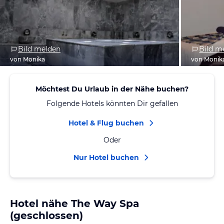
Bild melden
Bild m
von Monika
von Monik
Möchtest Du Urlaub in der Nähe buchen?
Folgende Hotels könnten Dir gefallen
Hotel & Flug buchen
Oder
Nur Hotel buchen
Hotel nähe The Way Spa
(geschlossen)