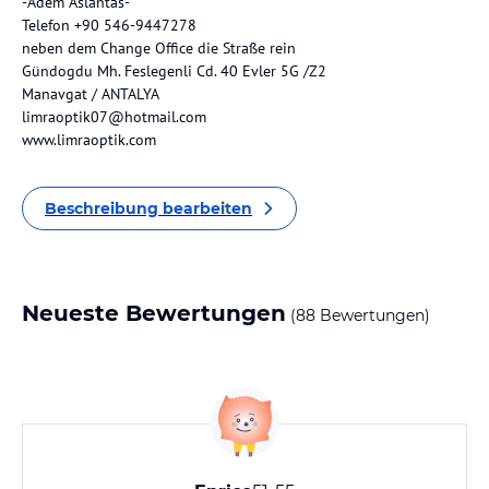
-Adem Aslantas-
Telefon +90 546-9447278
neben dem Change Office die Straße rein
Gündogdu Mh. Feslegenli Cd. 40 Evler 5G /Z2
Manavgat / ANTALYA
limraoptik07@hotmail.com
www.limraoptik.com
Beschreibung bearbeiten
Neueste Bewertungen
(88 Bewertungen)