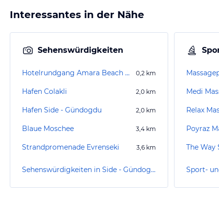
Interessantes in der Nähe
Sehenswürdigkeiten
Spor
Hotelrundgang Amara Beach Resort (existiert nicht mehr)
Massagep
0,2
km
Hafen Colakli
Medi Mas
2,0
km
Hafen Side - Gündogdu
Relax Ma
2,0
km
Blaue Moschee
Poyraz M
3,4
km
Strandpromenade Evrenseki
The Way 
3,6
km
Sehenswürdigkeiten in Side - Gündogdu