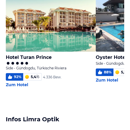
Hotel Turan Prince
Oyster Hotel
Side - Gündogdu, Tü
Side - Gündogdu, Türkische Riviera
88
%
5,3
/
6
92
%
5,4
/
6
4.336 Bew.
Zum Hotel
Zum Hotel
Infos Limra Optik