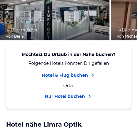
Bild melden
Bild m
von Bernd
von Micha
Möchtest Du Urlaub in der Nähe buchen?
Folgende Hotels könnten Dir gefallen
Hotel & Flug buchen
Oder
Nur Hotel buchen
Hotel nähe Limra Optik