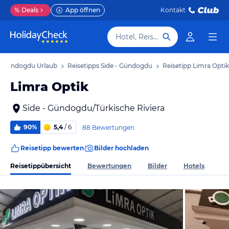
%
Deals
App öffnen
Kontakt
Hotel, Reiseziel
 - Gündogdu Urlaub
Reisetipps Side - Gündogdu
Reisetipp Limra Optik
Limra Optik
Side - Gündogdu/Türkische Riviera
90%
5,4
/ 6
88 Bewertungen
Reisetipp bewerten
Bilder hochladen
Reisetippübersicht
Bewertungen
Bilder
Hotels