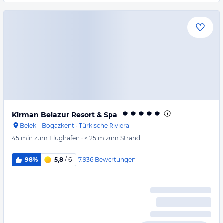
Kirman Belazur Resort & Spa
Belek - Bogazkent
·
Türkische Riviera
45 min
zum Flughafen
·
< 25 m
zum Strand
7.936
Bewertungen
98%
5,8
/ 6