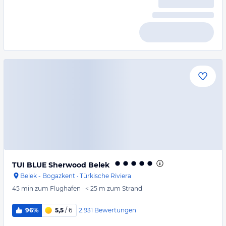
TUI BLUE Sherwood Belek
Belek - Bogazkent
·
Türkische Riviera
45 min
zum Flughafen
·
< 25 m
zum Strand
2.931
Bewertungen
96%
5,5
/ 6