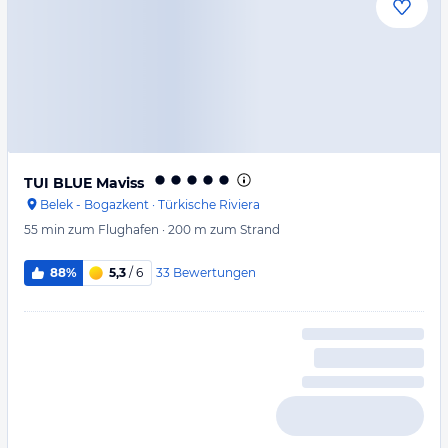
TUI BLUE Maviss
Belek - Bogazkent
·
Türkische Riviera
55 min
zum Flughafen
·
200 m
zum Strand
33
Bewertungen
88%
5,3
/ 6