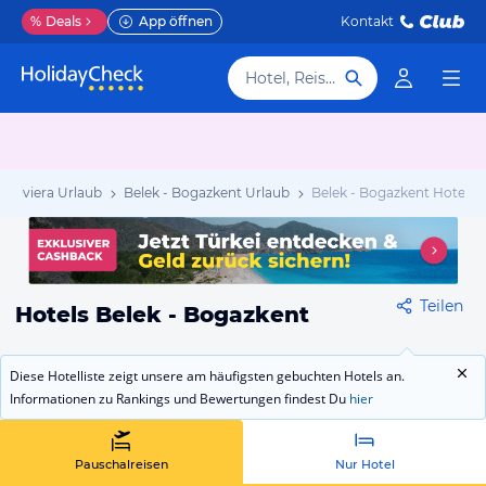
%
Deals
App öffnen
Kontakt
Hotel, Reiseziel
e Riviera Urlaub
Belek - Bogazkent Urlaub
Belek - Bogazkent Hotels
Teilen
Hotels Belek - Bogazkent
Diese Hotelliste zeigt unsere am häufigsten gebuchten Hotels an.
Informationen zu Rankings und Bewertungen findest Du
hier
Pauschalreisen
Nur Hotel