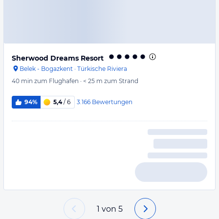
Sherwood Dreams Resort
Belek - Bogazkent
·
Türkische Riviera
40 min
zum Flughafen
·
< 25 m
zum Strand
3.166
Bewertungen
94%
5,4
/ 6
1
von
5