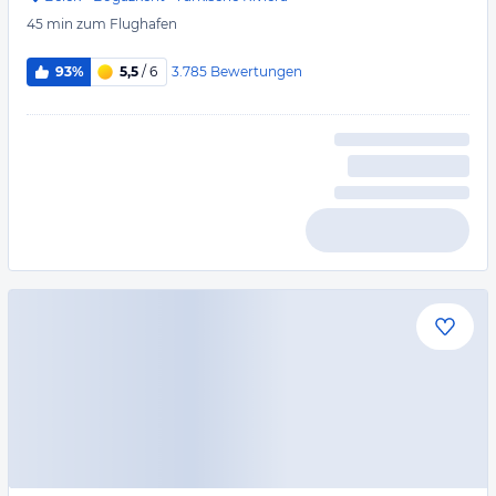
45 min
zum Flughafen
3.785
Bewertungen
93%
5,5
/ 6