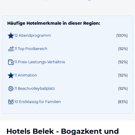
Häufige Hotelmerkmale in dieser Region:
12 Abendprogramm
(100%)
11 Top Poolbereich
(92%)
11 Preis-Leistungs-Verhältnis
(92%)
11 Animation
(92%)
11 Beachvolleyballplatz
(92%)
10 Erstklassig für Familien
(83%)
Hotels
Belek - Bogazkent
und