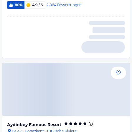
2.864
Bewertungen
80%
4,9
/ 6
Aydinbey Famous Resort
Belek - Bogazkent
·
Türkische Riviera