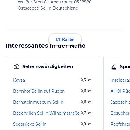
Weißer Steg 8 - Apartment 03 18586
Ostseebad Sellin Deutschland
Karte
Interessantes in der Nähe
Sehenswürdigkeiten
Spor
Kaysa
0,3
km
Inselparad
Bahnhof Sellin auf Rügen
0,6
km
Bernsteinmuseum Sellin
0,6
km
Bädervillen Sellin Wilhelmstraße
0,7
km
Seebrücke Sellin
0,9
km
Radfahre