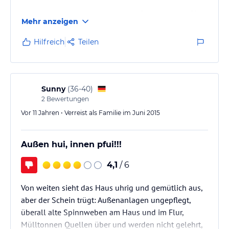
Als erstes möchte allgemein über Sellin aus der Sicht
Mehr anzeigen
eines Hundebsitzers schreiben.
Der Ort ist sauber, es gibt ausreichend Hundetoiletten
Hilfreich
Teilen
mit Beutelspender.
In Restaurants hatten wir keine Probleme unseren
großen Hund mit hineinzunehmen.
Am Hauptstrand (Seebrücke) fanden wir einen
Sunny
(
36-40
)
katastrophalen Hundenstrand vor.
2
Bewertungen
Ganze 4 abgewrackte Strandkörbe. und der Strand
Vor 11 Jahren • Verreist als Familie im Juni 2015
voller Steine, so daß man kaum…
Außen hui, innen pfui!!!
4,1
/ 6
Von weiten sieht das Haus uhrig und gemütlich aus,
aber der Schein trügt: Außenanlagen ungepflegt,
überall alte Spinnweben am Haus und im Flur,
Mülltonnen Quellen über und werden nicht gelehrt,