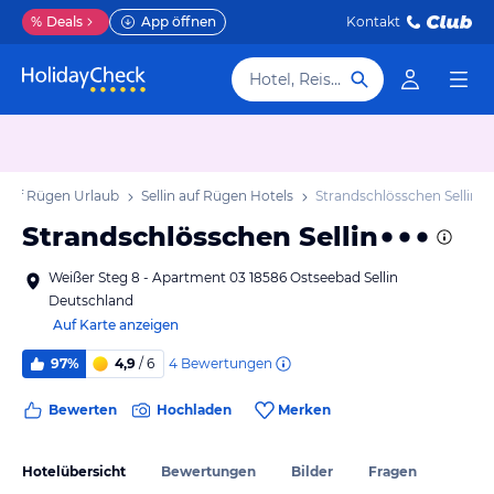
%
Deals
App öffnen
Kontakt
Hotel, Reiseziel
n auf Rügen Urlaub
Sellin auf Rügen Hotels
Strandschlösschen Sellin
Strandschlösschen Sellin
Weißer Steg 8 - Apartment 03 18586 Ostseebad Sellin
Deutschland
Auf Karte anzeigen
4
Bewertungen
97%
4,9
/ 6
Bewerten
Hochladen
Merken
Hotelübersicht
Bewertungen
Bilder
Fragen