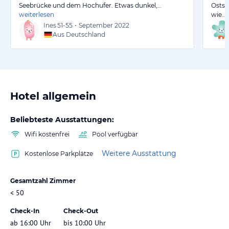
Seebrücke und dem Hochufer. Etwas dunkel,…
Ostse
weiterlesen
wie…
Ines
51-55
•
September 2022
Aus Deutschland
Hotel allgemein
Beliebteste Ausstattungen:
Wifi kostenfrei
Pool verfügbar
Weitere Ausstattung
Kostenlose Parkplätze
Gesamtzahl Zimmer
< 50
Check-In
Check-Out
ab 16:00 Uhr
bis 10:00 Uhr