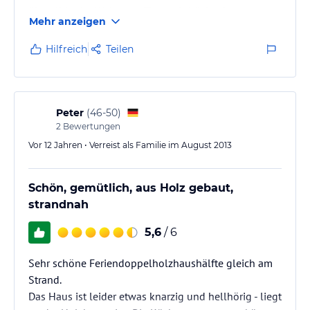
überall in der Wohnung Fingerabdrücke der
Mehr anzeigen
Vorbewohner, Couch müffelt, Küche klebt von den
Kochdämpfen, Kochutensilien und Besteck sind
Hilfreich
Teilen
Mangelware. In der Dusche wuchert der Schimmel,
Waschmaschine hat auch schon bessere Zeiten erlebt.
Fenster, Türen, Fußboden, Betten alles knackt, die
Wohnung ist sehr, sehr hellhörig.…
Peter
(
46-50
)
2
Bewertungen
Vor 12 Jahren • Verreist als Familie im August 2013
Schön, gemütlich, aus Holz gebaut,
strandnah
5,6
/ 6
Sehr schöne Feriendoppelholzhaushälfte gleich am
Strand.
Das Haus ist leider etwas knarzig und hellhörig - liegt