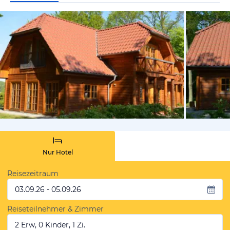
vom Hotelie
Nur Hotel
Reisezeitraum
03.09.26 - 05.09.26
Reiseteilnehmer & Zimmer
2 Erw, 0 Kinder, 1 Zi.