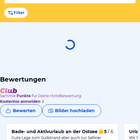
Filter
Bewertungen
Sammle
Punkte
für Deine Hotelbewertung.
Kostenlos anmelden
Bewerten
Bilder hochladen
Bade- und Aktivurlaub an der Ostsee
5
/ 6
Urla
Gute Lage zum Südstrand aber auch zur Selliner
Wir h