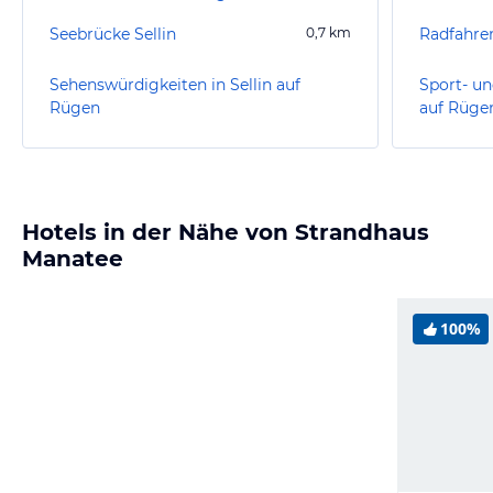
Seebrücke Sellin
0,7
km
Radfahre
Sehenswürdigkeiten in Sellin auf
Sport- un
Rügen
auf Rüge
Hotels in der Nähe von Strandhaus
Manatee
100%