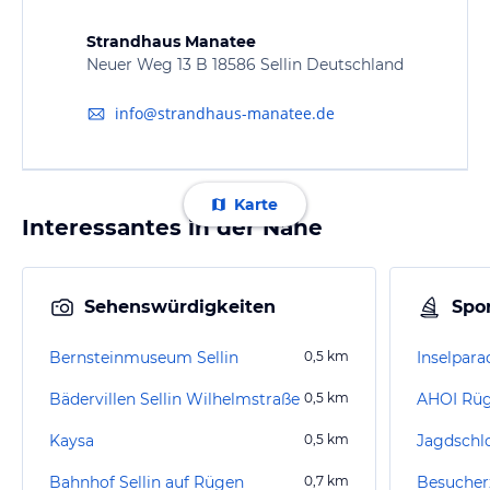
Strandhaus Manatee
Neuer Weg 13 B 18586 Sellin Deutschland
info@strandhaus-manatee.de
Karte
Interessantes in der Nähe
Sehenswürdigkeiten
Spor
Bernsteinmuseum Sellin
0,5
km
Inselparad
Bädervillen Sellin Wilhelmstraße
0,5
km
Kaysa
0,5
km
Bahnhof Sellin auf Rügen
0,7
km