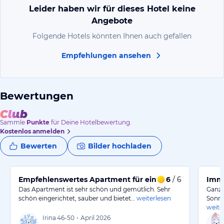
Leider haben wir für dieses Hotel keine
Angebote
Folgende Hotels könnten Ihnen auch gefallen
Empfehlungen ansehen
Bewertungen
Sammle
Punkte
für Deine Hotelbewertung.
Kostenlos anmelden
Bewerten
Bilder hochladen
Empfehlenswertes Apartment für einen entspannten A
6
/ 6
Imme
Das Apartment ist sehr schön und gemütlich. Sehr
Ganz 
schön eingerichtet, sauber und bietet…
weiterlesen
Sonne
weite
Irina
46-50
•
April 2026