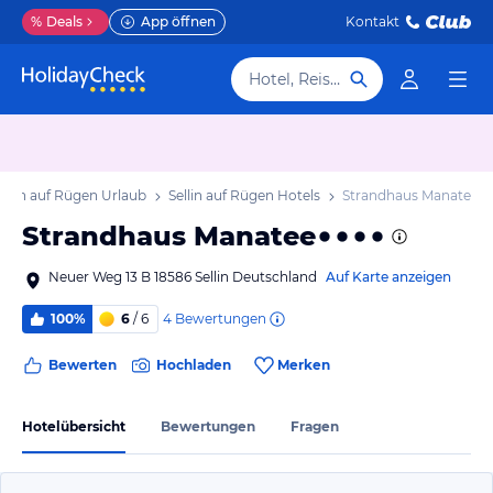
%
Deals
App öffnen
Kontakt
Hotel, Reiseziel
ellin auf Rügen Urlaub
Sellin auf Rügen Hotels
Strandhaus Manatee
Strandhaus Manatee
Neuer Weg 13 B 18586 Sellin Deutschland
Auf Karte anzeigen
4
Bewertungen
100%
6
/ 6
Bewerten
Hochladen
Merken
Hotelübersicht
Bewertungen
Fragen