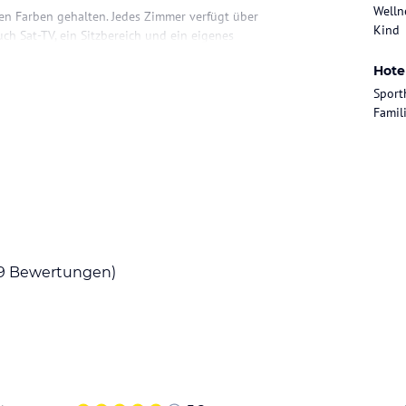
Welln
n Farben gehalten. Jedes Zimmer verfügt über
Kind
h Sat-TV, ein Sitzbereich und ein eigenes
Hote
Sport
Famil
bend Gerichte vom Buffet genießen können. Das
lgerichte auf der Terrasse.
ste. Sie können Bogenschießen, Volleyball,
er ein Fitnessstudio und bietet ein
9
Bewertungen)
ohne Gewähr. Bitte lies vor der Buchung die