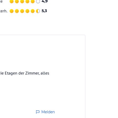
ie
4,9
terh.
5,3
 die Etagen der Zimmer, alles
Melden