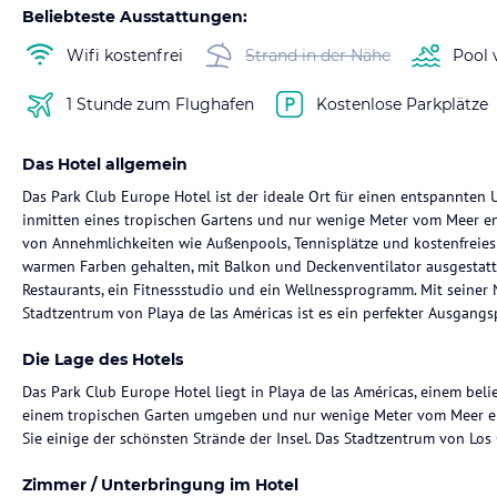
Beliebteste Ausstattungen:
Wifi kostenfrei
Strand in der Nähe
Pool 
1 Stunde zum Flughafen
Kostenlose Parkplätze
Das Hotel allgemein
Das Park Club Europe Hotel ist der ideale Ort für einen entspannten U
inmitten eines tropischen Gartens und nur wenige Meter vom Meer entf
von Annehmlichkeiten wie Außenpools, Tennisplätze und kostenfreie
warmen Farben gehalten, mit Balkon und Deckenventilator ausgestatte
Restaurants, ein Fitnessstudio und ein Wellnessprogramm. Mit seine
Stadtzentrum von Playa de las Américas ist es ein perfekter Ausgan
Die Lage des Hotels
Das Park Club Europe Hotel liegt in Playa de las Américas, einem belie
einem tropischen Garten umgeben und nur wenige Meter vom Meer en
Sie einige der schönsten Strände der Insel. Das Stadtzentrum von Los C
Zimmer / Unterbringung im Hotel