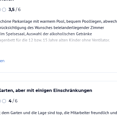
3,5
/ 6
, schöne Parkanlage mit warmem Pool, bequem Poolliegen, abwechs
rücksichtigung des Wunsches beieianderliegender Zimmer
 im Speisesaal, Auswahl der alkoholischen Getränke
genbett für die 12 bzw. 15 Jahre alten Kinder ohne Ventilator.
t über dem Billiardtisch, auf auch nach 0 Uhr gespielt wurde.
nach Checkout: Es gab je eine Dusche für Damen/Herren ohne Um
len
Garten, aber mit einigen Einschränkungen
4
/ 6
 dem Garten und die Lage sind top, die Mitarbeiter freundlich un