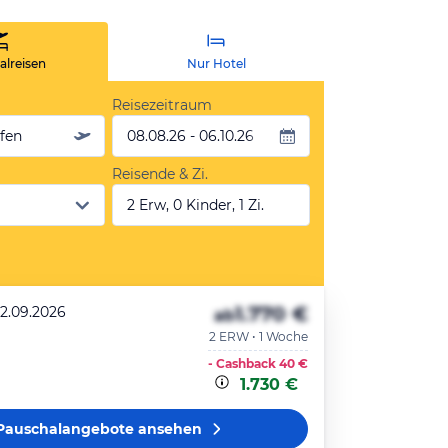
lreisen
Nur Hotel
Reisezeitraum
äfen
08.08.26 - 06.10.26
Reisende & Zi.
2 Erw, 0 Kinder, 1 Zi.
1.770 €
22.09.2026
ab
2 ERW • 1 Woche
- Cashback
40 €
1.730 €
Pauschalangebote
ansehen