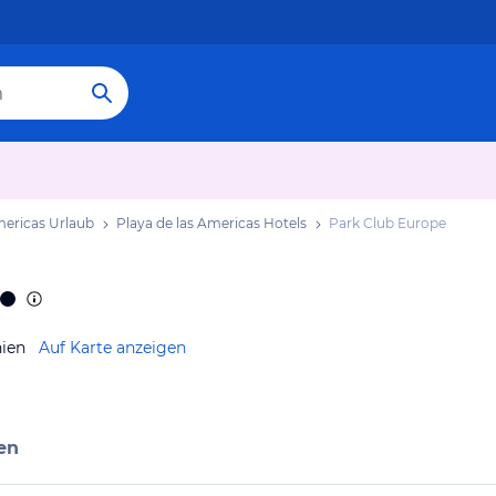
mericas Urlaub
Playa de las Americas Hotels
Park Club Europe
nien
Auf Karte anzeigen
en