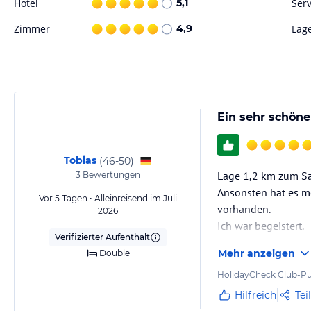
Hotel
5,1
Serv
Zimmer
4,9
Lag
Ein sehr schöne
Tobias
(
46-50
)
Lage 1,2 km zum Sa
3
Bewertungen
Ansonsten hat es meh
Vor 5 Tagen • Alleinreisend im Juli
vorhanden.
2026
Ich war begeistert.
Verifizierter Aufenthalt
Mehr anzeigen
Double
HolidayCheck Club-Pu
Hilfreich
Tei