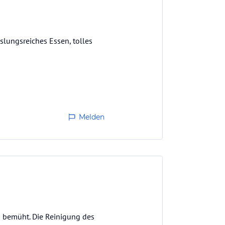
lungsreiches Essen, tolles
kleidekabine/Ablage für…
Melden
d bemüht. Die Reinigung des