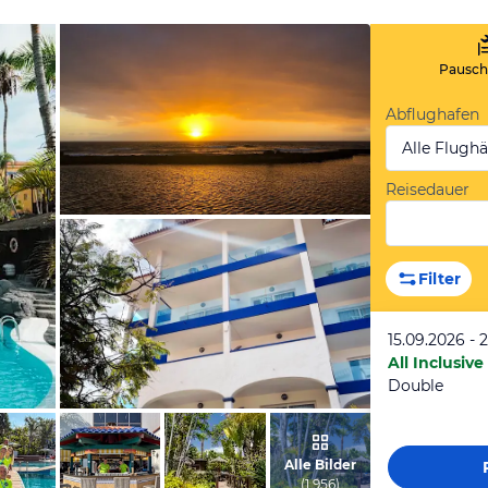
Pauscha
Abflughafen
Alle Flugh
Reisedauer
vom Hotelier, Januar 2026
Filter
15.09.2026 - 
All Inclusive
Double
vom Hotelier, Oktober 2022
Alle Bilder
(
1.956
)