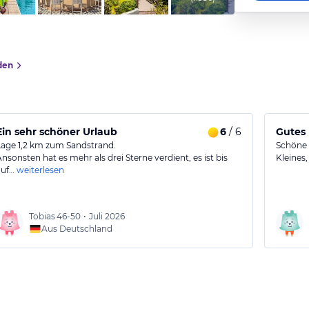
den
Ein sehr schöner Urlaub
6
/ 6
Gutes 
Lage 1,2 km zum Sandstrand.
Schöne 
Ansonsten hat es mehr als drei Sterne verdient, es ist bis
Kleines
auf…
weiterlesen
Tobias
46-50
•
Juli 2026
Aus Deutschland