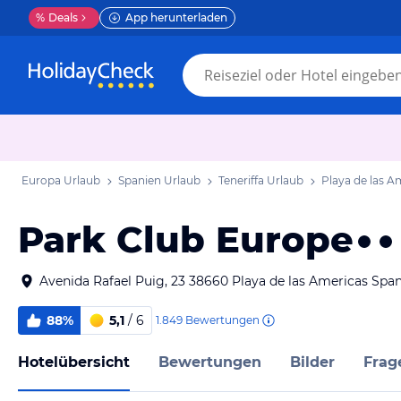
%
Deals
App herunterladen
Europa Urlaub
Spanien Urlaub
Teneriffa Urlaub
Playa de las A
Park Club Europe
Avenida Rafael Puig, 23 38660 Playa de las Americas Spa
88%
5,1
/ 6
1.849
Bewertungen
Hotelübersicht
Bewertungen
Bilder
Frag