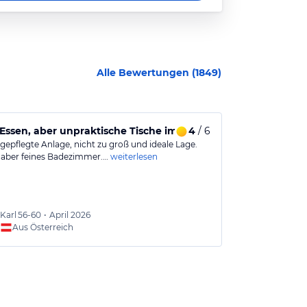
Alle Bewertungen (
1849
)
Essen, aber unpraktische Tische im Speisesaal
4
/ 6
Urlaub mit 
gepflegte Anlage, nicht zu groß und ideale Lage.
Positiv: Gute 
, aber feines Badezimmer.…
weiterlesen
bequem Poolli
Karl
56-60
•
April 2026
Penny
Aus Österreich
Aus