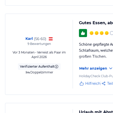
Gutes Essen, ab
Karl
(
56-60
)
Schöne gepflegte An
9
Bewertungen
Schlafraum, welches
Vor 3 Monaten • Verreist als Paar im
großen Tischen.
April 2026
Verifizierter Aufenthalt
Mehr anzeigen
Doppelzimmer
HolidayCheck Club-Pu
Hilfreich
Tei
Urlaub mit Abst