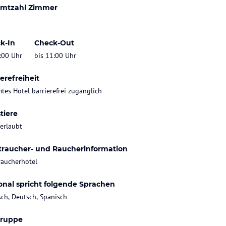
mtzahl Zimmer
k-In
Check-Out
:00 Uhr
bis 11:00 Uhr
erefreiheit
tes Hotel barrierefrei zugänglich
tiere
 erlaubt
traucher- und Raucherinformation
raucherhotel
onal spricht folgende Sprachen
sch, Deutsch, Spanisch
gruppe