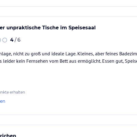
er unpraktische Tische im Speisesaal
4
/ 6
lage, nicht zu groß und ideale Lage. Kleines, aber feines Badezi
 leider kein Fernsehen vom Bett aus ermöglicht. Essen gut, Speis
nkte erhalten
len
richen