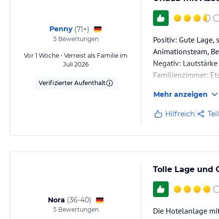
Penny
(
71+
)
Positiv: Gute Lage
5
Bewertungen
Animationsteam, Be
Vor 1 Woche • Verreist als Familie im
Negativ: Lautstärke
Juli 2026
Familienzimmer: Eta
Verifizierter Aufenthalt
Einzelzimmer: Direk
Mehr anzeigen
Abreise 6 Stunden 
Hilfreich
Tei
Tolle Lage und 
Nora
(
36-40
)
5
Bewertungen
Die Hotelanlage mit