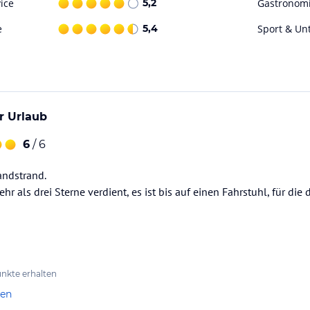
ice
5,2
Gastronom
e
5,4
Sport & Un
r Urlaub
6
/ 6
ndstrand.
r als drei Sterne verdient, es ist bis auf einen Fahrstuhl, für die
nkte erhalten
len