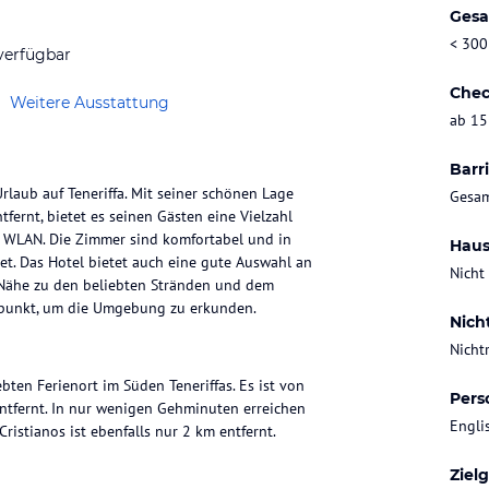
Gesa
< 300
verfügbar
Chec
Weitere Ausstattung
ab 15
Barri
rlaub auf Teneriffa. Mit seiner schönen Lage
Gesam
ernt, bietet es seinen Gästen eine Vielzahl
s WLAN. Die Zimmer sind komfortabel und in
Haus
t. Das Hotel bietet auch eine gute Auswahl an
Nicht
r Nähe zu den beliebten Stränden und dem
gspunkt, um die Umgebung zu erkunden.
Nich
Nicht
bten Ferienort im Süden Teneriffas. Es ist von
Pers
tfernt. In nur wenigen Gehminuten erreichen
Engli
ristianos ist ebenfalls nur 2 km entfernt.
Ziel