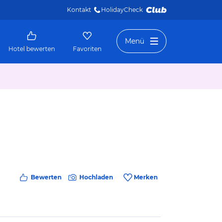
Kontakt
HolidayCheck 
Menü
Hotel bewerten
Favoriten
Bewerten
Hochladen
Merken